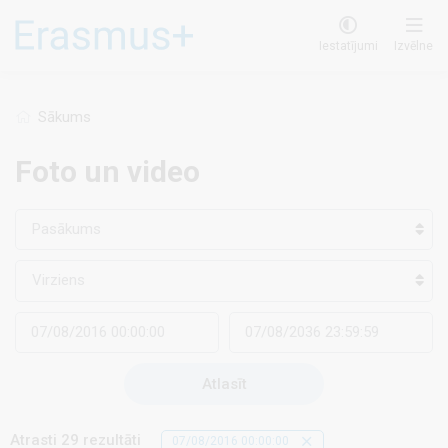
Pārlekt
uz
Iestatījumi
Izvēlne
galveno
saturu
Sākums
Foto un video
Pasākums
Virziens
Atrasti 29 rezultāti
07/08/2016 00:00:00