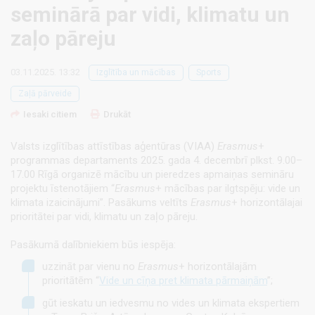
seminārā par vidi, klimatu un
zaļo pāreju
03.11.2025. 13:32
Izglītība un mācības
Sports
Zaļā pārveide
Iesaki citiem
Drukāt
Valsts izglītības attīstības aģentūras (VIAA)
Erasmus
+
programmas departaments 2025. gada 4. decembrī plkst. 9.00–
17.00 Rīgā organizē mācību un pieredzes apmaiņas semināru
projektu īstenotājiem “
Erasmus
+ mācības par ilgtspēju: vide un
klimata izaicinājumi”. Pasākums veltīts
Erasmus
+ horizontālajai
prioritātei par vidi, klimatu un zaļo pāreju.
Pasākumā dalībniekiem būs iespēja:
uzzināt par vienu no
Erasmus
+ horizontālajām
prioritātēm “
Vide un cīņa pret klimata pārmaiņām
”;
gūt ieskatu un iedvesmu no vides un klimata ekspertiem