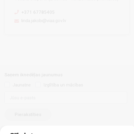
+371 67785405
linda.jakobi@viaa.gov.lv
Saņem iknedēļas jaunumus
Jaunatne
Izglītība un mācības
E-
pasts