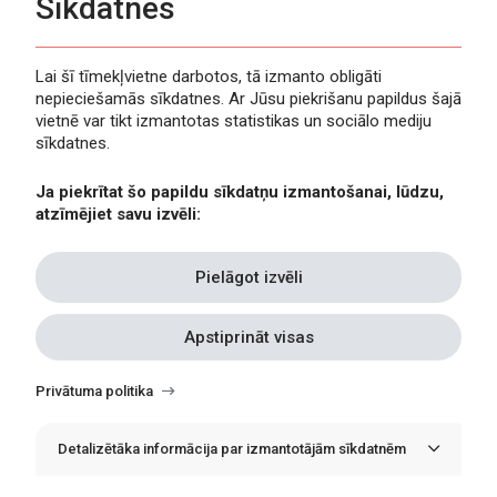
Sīkdatnes
Lai šī tīmekļvietne darbotos, tā izmanto obligāti
nepieciešamās sīkdatnes. Ar Jūsu piekrišanu papildus šajā
Privātuma politika
vietnē var tikt izmantotas statistikas un sociālo mediju
Piekļūstamība
sīkdatnes.
Viegli lasīt
Ja piekrītat šo papildu sīkdatņu izmantošanai, lūdzu,
Lapas karte
atzīmējiet savu izvēli:
Kontakti
Pielāgot izvēli
Apstiprināt visas
Withdraw
consent
Privātuma politika
Detalizētāka informācija par izmantotājām sīkdatnēm
© Erasmus+ Latvija, 2021