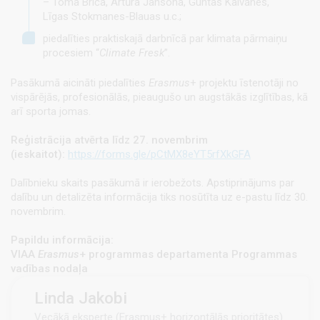
– Toma Briča, Artūra Jansona, Guntas Kalvānes,
Līgas Stokmanes-Blauas u.c.;
piedalīties praktiskajā darbnīcā par klimata pārmaiņu
procesiem “
Climate Fresk
”.
Pasākumā aicināti piedalīties
Erasmus
+ projektu īstenotāji no
vispārējās, profesionālās, pieaugušo un augstākās izglītības, kā
arī sporta jomas.
Reģistrācija atvērta līdz 27. novembrim
(ieskaitot):
https://forms.gle/pCtMX8eYT5rfXkGFA
Dalībnieku skaits pasākumā ir ierobežots. Apstiprinājums par
dalību un detalizēta informācija tiks nosūtīta uz e-pastu līdz 30.
novembrim.
Papildu informācija:
VIAA
Erasmus
+ programmas departamenta Programmas
vadības nodaļa
Linda Jakobi
Vecākā eksperte (Erasmus+ horizontālās prioritātes)