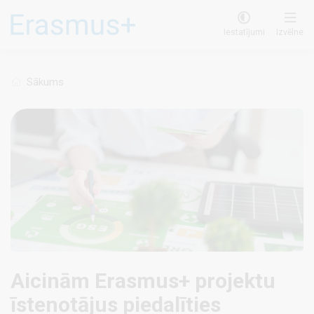
Pārlekt
uz
Iestatījumi
Izvēlne
galveno
saturu
Sākums
Aicinām Erasmus+ projektu
īstenotājus piedalīties