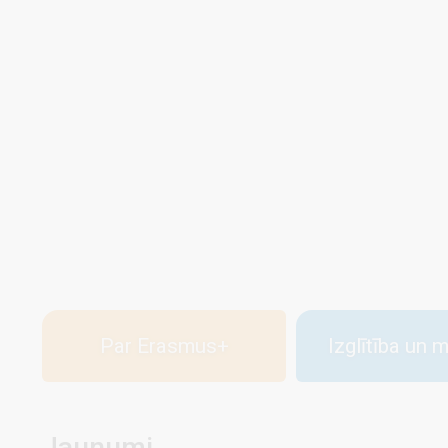
Par Erasmus+
Izglītība un 
Jaunumi