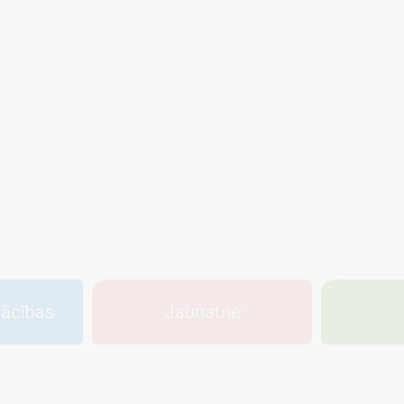
mācības
Jaunatne