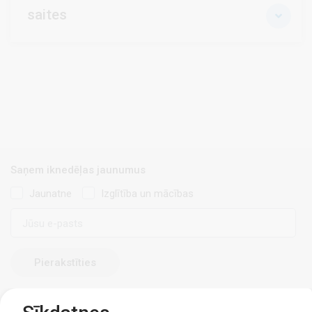
saites
Saņem iknedēļas jaunumus
Jaunatne
Izglītība un mācības
E-
pasts