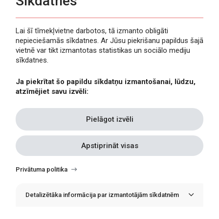
Sīkdatnes
Lai šī tīmekļvietne darbotos, tā izmanto obligāti
nepieciešamās sīkdatnes. Ar Jūsu piekrišanu papildus šajā
Privātuma politika
vietnē var tikt izmantotas statistikas un sociālo mediju
Piekļūstamība
sīkdatnes.
Viegli lasīt
Ja piekrītat šo papildu sīkdatņu izmantošanai, lūdzu,
Lapas karte
atzīmējiet savu izvēli:
Kontakti
Pielāgot izvēli
Apstiprināt visas
Withdraw
consent
Privātuma politika
Detalizētāka informācija par izmantotājām sīkdatnēm
© Erasmus+ Latvija, 2021