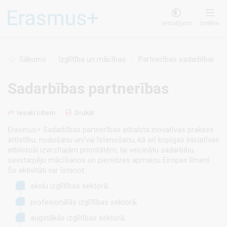
Pārlekt
uz
Iestatījumi
Izvēlne
galveno
saturu
Sākums
Izglītība un mācības
Partnerības sadarbībai
Sadarbības partnerības
Iesaki citiem
Drukāt
Erasmus+
Sadarbības partnerības
atbalsta inovatīvas prakses
attīstību, nodošanu un/vai īstenošanu, kā arī kopīgas iniciatīvas
atbilstoši izvirzītajām prioritātēm, lai veicinātu sadarbību,
savstarpēju mācīšanos un pieredzes apmaiņu Eiropas līmenī.
Šo aktivitāti var īstenot:
skolu izglītības sektorā;
profesionālās izglītības sektorā;
augstākās izglītības sektorā;