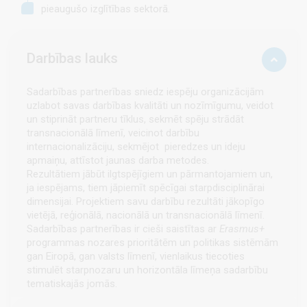
pieaugušo izglītības sektorā.
Darbības lauks
Sadarbības partnerības sniedz iespēju organizācijām
uzlabot savas darbības kvalitāti un nozīmīgumu, veidot
un stiprināt partneru tīklus, sekmēt spēju strādāt
transnacionālā līmenī, veicinot darbību
internacionalizāciju, sekmējot pieredzes un ideju
apmaiņu, attīstot jaunas darba metodes.
Rezultātiem jābūt ilgtspējīgiem un pārmantojamiem un,
ja iespējams, tiem jāpiemīt spēcīgai starpdisciplinārai
dimensijai. Projektiem savu darbību rezultāti jākopīgo
vietējā, reģionālā, nacionālā un transnacionālā līmenī.
Sadarbības partnerības ir cieši saistītas ar
Erasmus+
programmas nozares prioritātēm un politikas sistēmām
gan Eiropā, gan valsts līmenī, vienlaikus tiecoties
stimulēt starpnozaru un horizontāla līmeņa sadarbību
tematiskajās jomās.