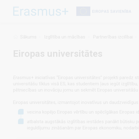
Pārlekt
uz
galveno
saturu
Sākums
Izglītība un mācības
Partnerības izcilībai
Eiropas universitātes
Erasmus
+ iniciatīvas “Eiropas universitātes” projekti paredz 
universitāšu tīklus visā ES, kas studentiem ļaus iegūt izglītību,
pētniecības un inovāciju jomu un sekmēt Eiropas universitāšu
Eiropas universitātes, izmantojot inovatīvus un daudzveidīgu
veicina kopējo Eiropas vērtību un spēcīgākas Eiropas id
atbalsta augstākās izglītības iestādes panākt būtisku 
ieguldījumu zināšanām par Eiropas ekonomiku, nodarbinā