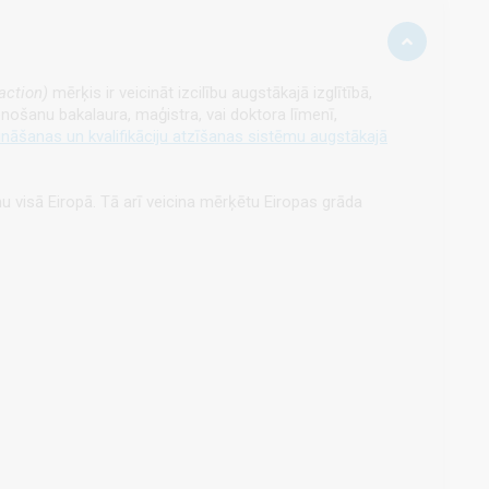
 action)
mērķis ir veicināt izcilību augstākajā izglītībā,
enošanu bakalaura, maģistra, vai doktora līmenī,
nāšanas un kvalifikāciju atzīšanas sistēmu augstākajā
nu visā Eiropā. Tā arī veicina mērķētu Eiropas grāda