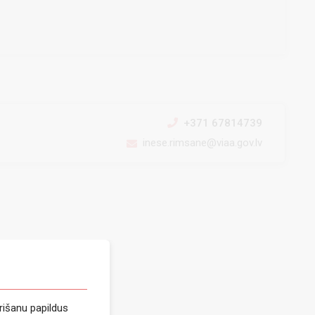
+371 67814739
inese.rimsane@viaa.gov.lv
rišanu papildus