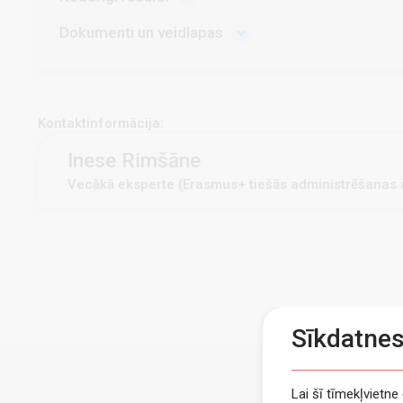
Dokumenti un veidlapas
Kontaktinformācija:
Inese Rimšāne
Vecākā eksperte (Erasmus+ tiešās administrēšanas a
Sīkdatne
Lai šī tīmekļvietn