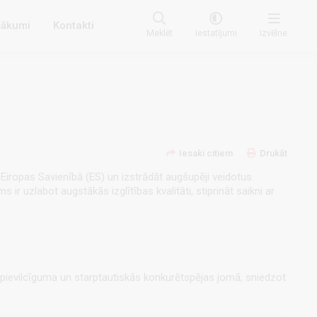
ākumi
Kontakti
Meklēt
Iestatījumi
Izvēlne
Iesaki citiem
Drukāt
ā Eiropas Savienībā (ES) un izstrādāt augšupēji veidotus
 ir uzlabot augstākās izglītības kvalitāti, stiprināt saikni ar
, pievilcīguma un starptautiskās konkurētspējas jomā, sniedzot