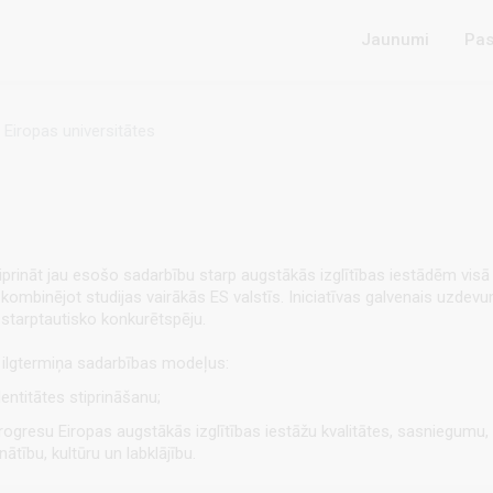
Jaunumi
Pas
Eiropas universitātes
stiprināt jau esošo sadarbību starp augstākās izglītības iestādēm vis
 kombinējot studijas vairākās ES valstīs. Iniciatīvas galvenais uzdevums
 starptautisko konkurētspēju.
s ilgtermiņa sadarbības modeļus:
entitātes stiprināšanu;
progresu Eiropas augstākās izglītības iestāžu kvalitātes, sasniegumu
tību, kultūru un labklājību.