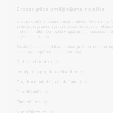
Eiropas grāda izmēģinājuma iniciatīva
Eiropas grāda izmēģinājuma iniciatīvas
(Partnerships f
atbalstot augstākās izglītības iestāžu inovatīvu un iekļau
nodrošinot atbilstību kopējā Eiropas grāda ieviešanas kritē
izglītībā II pielikumā
.
Šīs darbības rezultātā tiks izstrādāti praktiski modeļi un 
koncepcijas izpēti inženierzinātņu jomā.
Darbības tematika
Iespējamās projekta aktivitātes
Projekta iesniedzējs un dalībnieki
Pieteikšanās
Finansējums
Noderīgi resursi