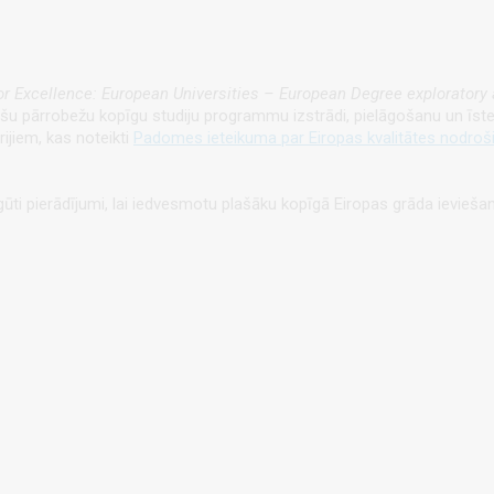
or Excellence: European Universities – European Degree exploratory
jošu pārrobežu kopīgu studiju programmu izstrādi, pielāgošanu un īst
rijiem, kas noteikti
Padomes ieteikuma par Eiropas kvalitātes nodroši
iegūti pierādījumi, lai iedvesmotu plašāku kopīgā Eiropas grāda ievieša