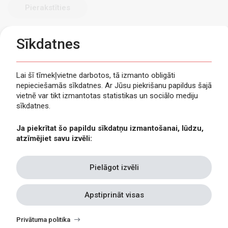
Sīkdatnes
Lai šī tīmekļvietne darbotos, tā izmanto obligāti
nepieciešamās sīkdatnes. Ar Jūsu piekrišanu papildus šajā
Privātuma politika
vietnē var tikt izmantotas statistikas un sociālo mediju
Piekļūstamība
sīkdatnes.
Viegli lasīt
Ja piekrītat šo papildu sīkdatņu izmantošanai, lūdzu,
Lapas karte
atzīmējiet savu izvēli:
Kontakti
Pielāgot izvēli
Apstiprināt visas
Withdraw
consent
Privātuma politika