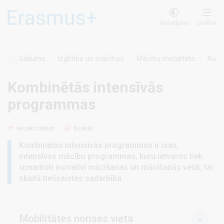
Pārlekt
uz
Iestatījumi
Izvēlne
galveno
saturu
Sākums
Izglītība un mācības
Mācību mobilitāte
Augst
Kombinētās intensīvās
programmas
Iesaki citiem
Drukāt
Kombinētās intensīvās programmas ir īsas,
intensīvas mācību programmas, kuru ietvaros tiek
izmantoti inovatīvi mācīšanas un mācīšanās veidi, tai
skaitā tiešsaistes sadarbība.
Mobilitātes norises vieta