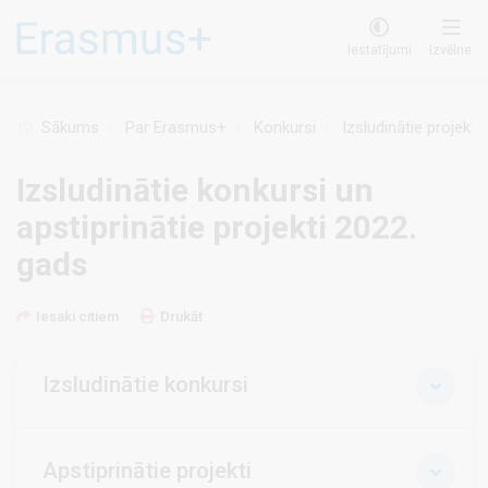
Pārlekt
uz
Iestatījumi
Izvēlne
galveno
saturu
Sākums
Par Erasmus+
Konkursi
Izsludinātie projekt
Izsludinātie konkursi un
apstiprinātie projekti 2022.
gads
Iesaki citiem
Drukāt
Izsludinātie konkursi
Apstiprinātie projekti