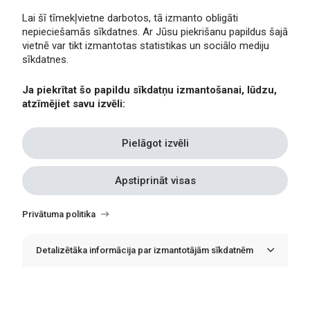
Lai šī tīmekļvietne darbotos, tā izmanto obligāti
nepieciešamās sīkdatnes. Ar Jūsu piekrišanu papildus šajā
Privātuma politika
vietnē var tikt izmantotas statistikas un sociālo mediju
Piekļūstamība
sīkdatnes.
Viegli lasīt
Ja piekrītat šo papildu sīkdatņu izmantošanai, lūdzu,
Lapas karte
atzīmējiet savu izvēli:
Kontakti
Pielāgot izvēli
Apstiprināt visas
Withdraw
consent
Privātuma politika
Detalizētāka informācija par izmantotājām sīkdatnēm
© Erasmus+ Latvija, 2021