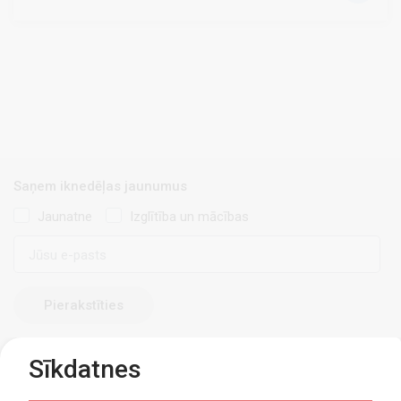
Saņem iknedēļas jaunumus
Jaunatne
Izglītība un mācības
E-
pasts
Sīkdatnes