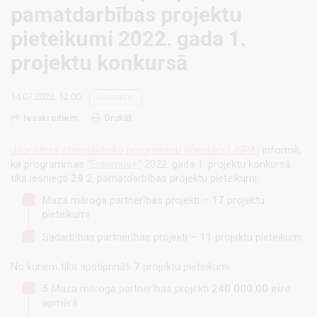
pamatdarbības projektu
pieteikumi 2022. gada 1.
projektu konkursā
14.07.2022. 12:00
Jaunatne
Iesaki citiem
Drukāt
Jaunatnes starptautisko programmu aģentūra (JSPA)
informē,
ka programmas
"Erasmus+"
2022. gada 1. projektu konkursā
tika iesniegti
28
2. pamatdarbības projektu pieteikumi:
Maza mēroga partnerības projekti –
17
projektu
pieteikumi
Sadarbības partnerības projekti –
11
projektu pieteikumi
No kuriem tika apstiprināti
7
projektu pieteikumi:
5
Maza mēroga partnerības projekti
240 000.00 eiro
apmērā