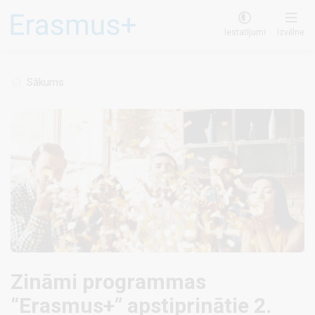
Pārlekt
uz
Iestatījumi
Izvēlne
galveno
saturu
Sākums
Zināmi programmas
“Erasmus+” apstiprinātie 2.