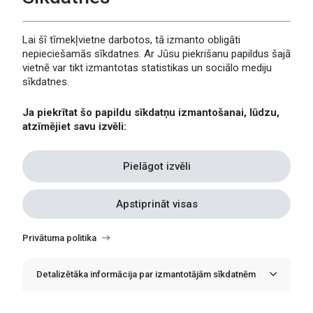
Lai šī tīmekļvietne darbotos, tā izmanto obligāti
nepieciešamās sīkdatnes. Ar Jūsu piekrišanu papildus šajā
Privātuma politika
vietnē var tikt izmantotas statistikas un sociālo mediju
Piekļūstamība
sīkdatnes.
Viegli lasīt
Ja piekrītat šo papildu sīkdatņu izmantošanai, lūdzu,
Lapas karte
atzīmējiet savu izvēli:
Kontakti
Pielāgot izvēli
Apstiprināt visas
Withdraw
consent
Privātuma politika
Detalizētāka informācija par izmantotājām sīkdatnēm
© Erasmus+ Latvija, 2021