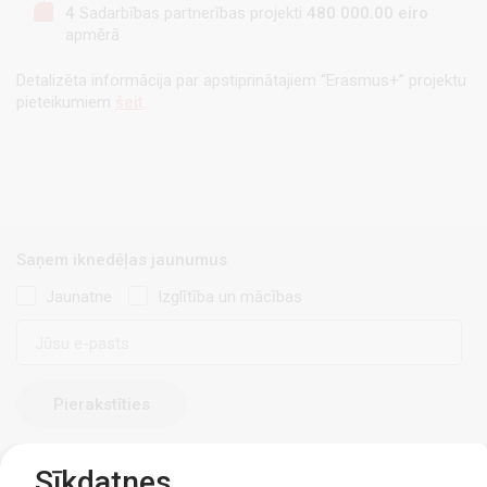
4
Sadarbības partnerības projekti
480 000.00 eiro
apmērā
Detalizēta informācija par apstiprinātajiem “Erasmus+” projektu
pieteikumiem
šeit
.
Saņem iknedēļas jaunumus
Jaunatne
Izglītība un mācības
E-
pasts
Sīkdatnes