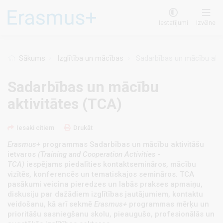
Pārlekt
uz
Iestatījumi
Izvēlne
galveno
saturu
Sākums
Izglītība un mācības
Sadarbības un mācību akti
Sadarbības un mācību
aktivitātes (TCA)
Iesaki citiem
Drukāt
Erasmus+
programmas Sadarbības un mācību aktivitāšu
ietvaros
(Training and
Cooperation Activities -
TCA)
iespējams piedalīties kontaktsemināros, mācību
vizītēs, konferencēs un tematiskajos semināros. TCA
pasākumi veicina pieredzes un labās prakses apmaiņu,
diskusiju par dažādiem izglītības jautājumiem, kontaktu
veidošanu, kā arī sekmē
Erasmus+
programmas mērķu un
prioritāšu sasniegšanu skolu, pieaugušo, profesionālās un