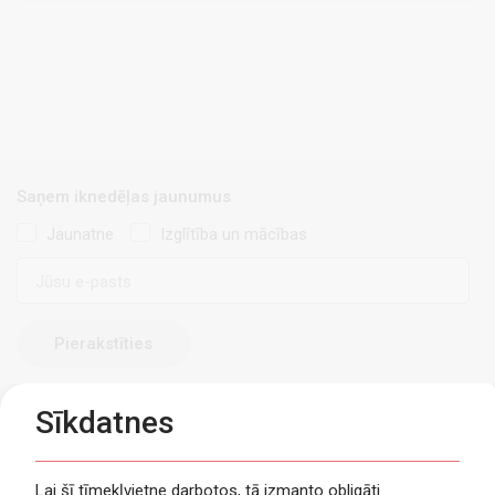
Saņem iknedēļas jaunumus
Jaunatne
Izglītība un mācības
E-
pasts
Sīkdatnes
Lai šī tīmekļvietne darbotos, tā izmanto obligāti