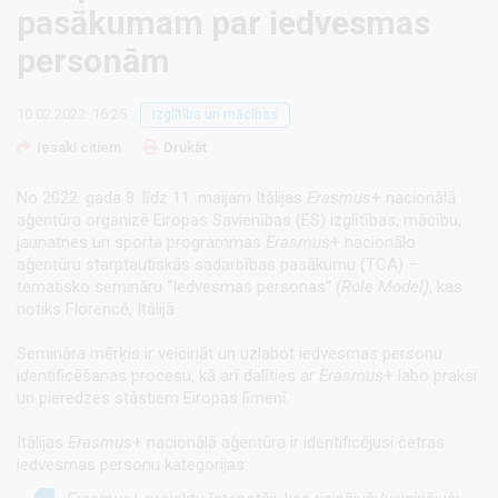
pasākumam par iedvesmas
personām
10.02.2022. 16:25
Izglītība un mācības
Iesaki citiem
Drukāt
No 2022. gada 8. līdz 11. maijam Itālijas
Erasmus
+ nacionālā
aģentūra organizē Eiropas Savienības (ES) izglītības, mācību,
jaunatnes un sporta programmas
Erasmus
+ nacionālo
aģentūru starptautiskās sadarbības pasākumu (TCA) –
tematisko semināru “Iedvesmas personas”
(Role Model)
, kas
notiks Florencē, Itālijā.
Semināra mērķis ir veicināt un uzlabot iedvesmas personu
identificēšanas procesu, kā arī dalīties ar
Erasmus
+ labo praksi
un pieredzes stāstiem Eiropas līmenī.
Itālijas
Erasmus
+ nacionālā aģentūra ir identificējusi četras
iedvesmas personu kategorijas: