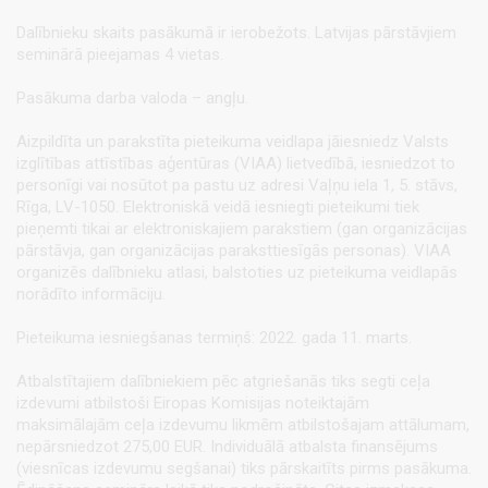
Dalībnieku skaits pasākumā ir ierobežots. Latvijas pārstāvjiem
seminārā pieejamas 4 vietas.
Pasākuma darba valoda – angļu.
Aizpildīta un parakstīta pieteikuma veidlapa jāiesniedz Valsts
izglītības attīstības aģentūras (VIAA) lietvedībā, iesniedzot to
personīgi vai nosūtot pa pastu uz adresi Vaļņu iela 1, 5. stāvs,
Rīga, LV-1050. Elektroniskā veidā iesniegti pieteikumi tiek
pieņemti tikai ar elektroniskajiem parakstiem (gan organizācijas
pārstāvja, gan organizācijas paraksttiesīgās personas). VIAA
organizēs dalībnieku atlasi, balstoties uz pieteikuma veidlapās
norādīto informāciju.
Pieteikuma iesniegšanas termiņš: 2022. gada 11. marts.
Atbalstītajiem dalībniekiem pēc atgriešanās tiks segti ceļa
izdevumi atbilstoši Eiropas Komisijas noteiktajām
maksimālajām ceļa izdevumu likmēm atbilstošajam attālumam,
nepārsniedzot 275,00 EUR. Individuālā atbalsta finansējums
(viesnīcas izdevumu segšanai) tiks pārskaitīts pirms pasākuma.