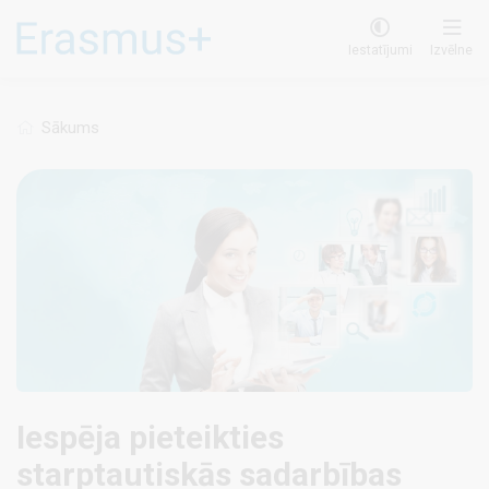
Pārlekt
uz
Iestatījumi
Izvēlne
galveno
saturu
Sākums
Iespēja pieteikties
starptautiskās sadarbības