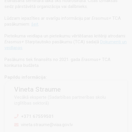
Ēdināšana semināra laikā tiks nodrošināta. Citas izmaksas
sedz pārstāvētā organizācija vai dalībnieks.
Lūdzam iepazīties ar svarīgu informāciju par
Erasmus+
TCA
pasākumiem:
šeit
.
Pieteikuma veidlapa un pieteikumu vērtēšanas kritēriji atrodami
Erasmus+
Starptautisko pasākumu (TCA) sadaļā
Dokumenti un
veidlapas
.
Pasākums tiek finansēts no 2021. gada
Erasmus+
TCA
konkursa budžeta.
Papildu informācija:
Vineta Straume
Vecākā eksperte (Sadarbības partnerības skolu
izglītības sektorā)
+371 67559501
vineta.straume@viaa.gov.lv