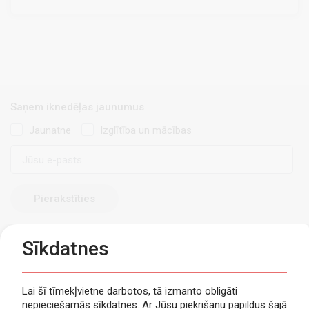
Saņem iknedēļas jaunumus
Jaunatne
Izglītība un mācības
E-
pasts
Sīkdatnes
Lai šī tīmekļvietne darbotos, tā izmanto obligāti
nepieciešamās sīkdatnes. Ar Jūsu piekrišanu papildus šajā
Privātuma politika