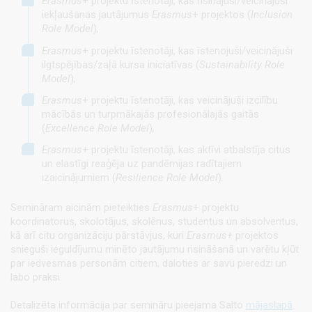
Erasmus
+ projektu īstenotāji, kas risinājuši/veicinājuši
iekļaušanas jautājumus
Erasmus
+ projektos
(
Inclusion
Role Model
)
,
Erasmus
+ projektu īstenotāji, kas
īstenojuši/veicinājuši
ilgtspējības/zaļā kursa iniciatīvas
(
Sustainability Role
Model
)
,
Erasmus
+ projektu īstenotāji, kas veicinājuši izcilību
mācībās un turpmākajās profesionālajās gaitās
(
Excellence Role Model
)
,
Erasmus
+ projektu īstenotāji, kas aktīvi atbalstīja citus
un elastīgi reaģēja uz pandēmijas radītajiem
izaicinājumiem
(
Resilience Role Model
)
.
Semināram aicinām pieteikties
Erasmus
+ projektu
koordinatorus, skolotājus, skolēnus, studentus un absolventus,
kā arī citu organizāciju pārstāvjus, kuri
Erasmus+
projektos
snieguši ieguldījumu minēto jautājumu risināšanā un varētu kļūt
par iedvesmas personām citiem, daloties ar savu pieredzi un
labo praksi.
Detalizēta informācija par semināru pieejama Salto
mājaslapā
.