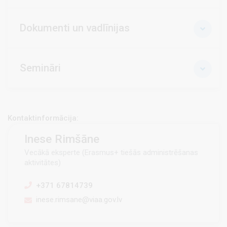
Dokumenti un vadlīnijas
Semināri
Kontaktinformācija:
Inese Rimšāne
Vecākā eksperte (Erasmus+ tiešās administrēšanas
aktivitātes)
+371 67814739
inese.rimsane@viaa.gov.lv