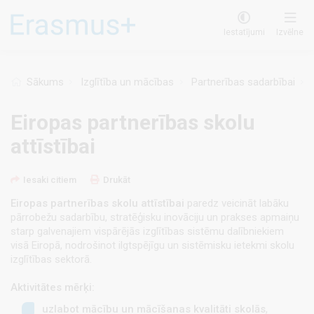
Pārlekt
uz
Iestatījumi
Izvēlne
galveno
saturu
Sākums
Izglītība un mācības
Partnerības sadarbībai
E
Eiropas partnerības skolu
attīstībai
Iesaki citiem
Drukāt
Eiropas partnerības skolu attīstībai
paredz veicināt labāku
pārrobežu sadarbību, stratēģisku inovāciju un prakses apmaiņu
starp galvenajiem vispārējās izglītības sistēmu dalībniekiem
visā Eiropā, nodrošinot ilgtspējīgu un sistēmisku ietekmi skolu
izglītības sektorā.
Aktivitātes mērķi:
uzlabot mācību un mācīšanas kvalitāti skolās
,