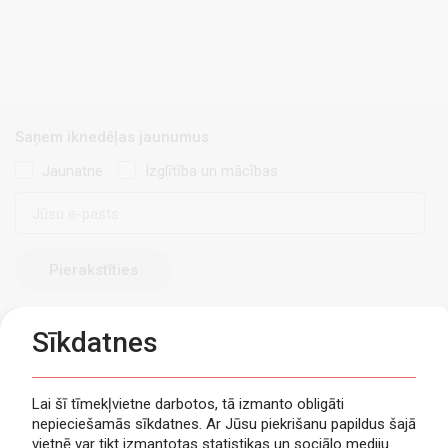
Saņem iknedēļas jaunumus
Jaunatne
Izglītība un mācības
E-
pasts
Sīkdatnes
Lai šī tīmekļvietne darbotos, tā izmanto obligāti
nepieciešamās sīkdatnes. Ar Jūsu piekrišanu papildus šajā
Privātuma politika
vietnē var tikt izmantotas statistikas un sociālo mediju