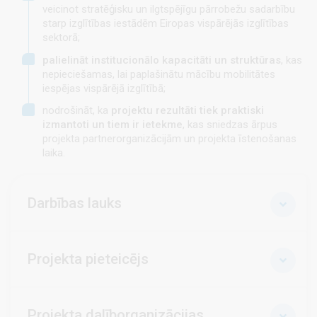
veicinot stratēģisku un ilgtspējīgu pārrobežu sadarbību
starp izglītības iestādēm Eiropas vispārējās izglītības
sektorā;
palielināt institucionālo kapacitāti un struktūras
, kas
nepieciešamas, lai paplašinātu mācību mobilitātes
iespējas vispārējā izglītībā;
nodrošināt, ka
projektu rezultāti tiek praktiski
izmantoti un tiem ir ietekme
, kas sniedzas ārpus
projekta partnerorganizācijām un projekta īstenošanas
laika.
Darbības lauks
Projekta pieteicējs
Projekta dalīborganizācijas