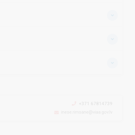
+371 67814739
inese.rimsane@viaa.gov.lv