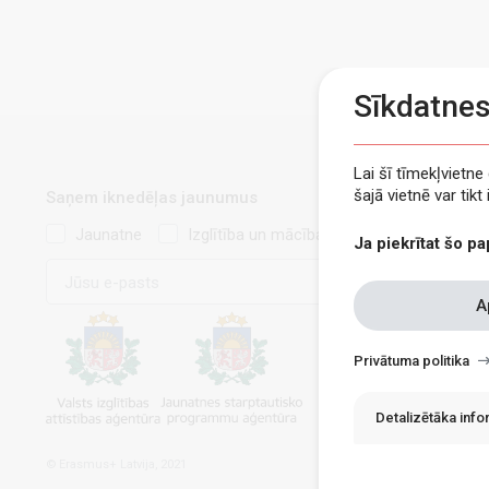
Sīkdatne
Lai šī tīmekļvietn
šajā vietnē var tik
Saņem iknedēļas jaunumus
Jaunatne
Izglītība un mācības
Ja piekrītat šo pa
E-
pasts
Withdraw
A
consent
Privātuma politika
Detalizētāka inf
© Erasmus+ Latvija, 2021