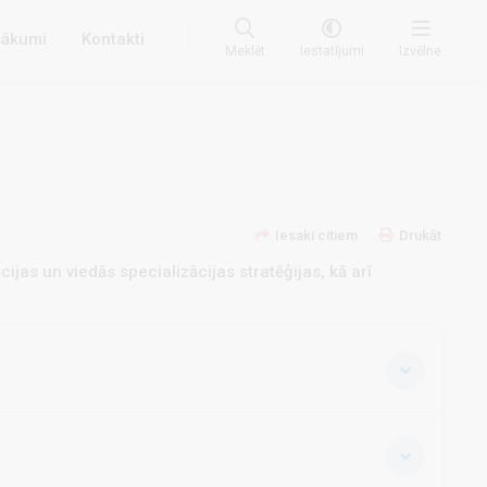
ākumi
Kontakti
Meklēt
Iestatījumi
Izvēlne
Iesaki citiem
Drukāt
ijas un viedās specializācijas stratēģijas, kā arī