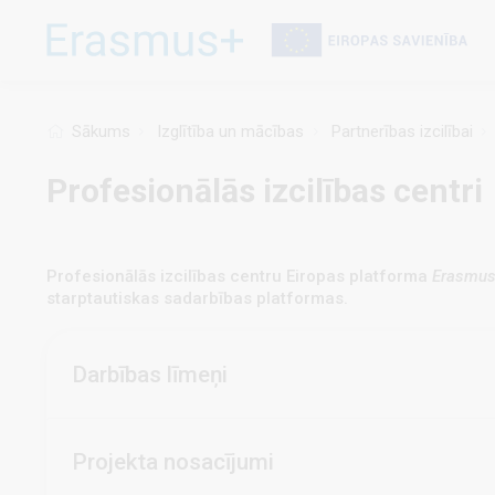
Pārlekt
uz
galveno
saturu
Sākums
Izglītība un mācības
Partnerības izcilībai
Profesionālās izcilības centri
Profesionālās izcilības centru Eiropas platforma
Erasmu
starptautiskas sadarbības platformas.
Darbības līmeņi
Projekta nosacījumi