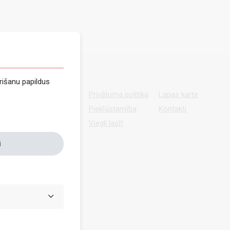
rišanu papildus
Privātuma politika
Lapas karte
Piekļūstamība
Kontakti
Viegli lasīt
i