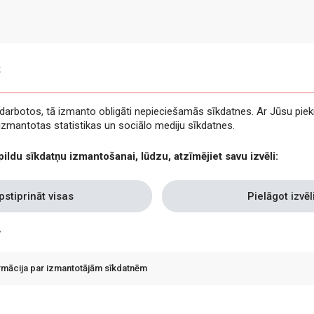
s
e darbotos, tā izmanto obligāti nepieciešamās sīkdatnes. Ar Jūsu piek
t izmantotas statistikas un sociālo mediju sīkdatnes.
pildu sīkdatņu izmantošanai, lūdzu, atzīmējiet savu izvēli:
pstiprināt visas
Pielāgot izvēl
ormācija par izmantotājām sīkdatnēm