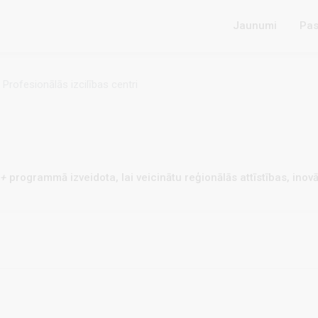
Jaunumi
Pas
Profesionālās izcilības centri
s+
programmā izveidota, lai veicinātu reģionālās attīstības, inovāc