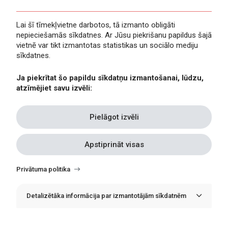
Lai šī tīmekļvietne darbotos, tā izmanto obligāti
nepieciešamās sīkdatnes. Ar Jūsu piekrišanu papildus šajā
Privātuma politika
vietnē var tikt izmantotas statistikas un sociālo mediju
Piekļūstamība
sīkdatnes.
Viegli lasīt
Ja piekrītat šo papildu sīkdatņu izmantošanai, lūdzu,
Lapas karte
atzīmējiet savu izvēli:
Kontakti
Pielāgot izvēli
Apstiprināt visas
Withdraw
consent
Privātuma politika
Detalizētāka informācija par izmantotājām sīkdatnēm
© Erasmus+ Latvija, 2021