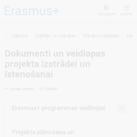
Pārlekt
uz
Iestatījumi
Izvēlne
galveno
saturu
Sākums
Izglītība un mācības
Mācību mobilitāte
Pieau
Dokumenti un veidlapas
projekta izstrādei un
īstenošanai
Iesaki citiem
Drukāt
Erasmus+ programmas vadlīnijas
Projekta plānošana un