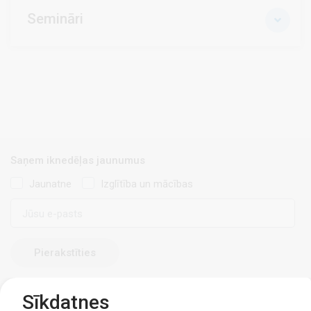
Semināri
Saņem iknedēļas jaunumus
Jaunatne
Izglītība un mācības
E-
pasts
Sīkdatnes