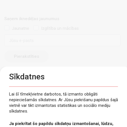
Saņem iknedēļas jaunumus
Jaunatne
Izglītība un mācības
E-
pasts
Sīkdatnes
Lai šī tīmekļvietne darbotos, tā izmanto obligāti
nepieciešamās sīkdatnes. Ar Jūsu piekrišanu papildus šajā
Privātuma politika
vietnē var tikt izmantotas statistikas un sociālo mediju
Piekļūstamība
sīkdatnes.
Viegli lasīt
Ja piekrītat šo papildu sīkdatņu izmantošanai, lūdzu,
Lapas karte