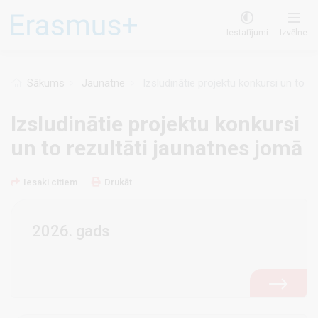
Pārlekt
uz
Iestatījumi
Izvēlne
galveno
saturu
Sākums
Jaunatne
Izsludinātie projektu konkursi un to r
Izsludinātie projektu konkursi
un to rezultāti jaunatnes jomā
Iesaki citiem
Drukāt
2026. gads