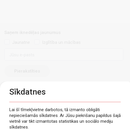
Saņem iknedēļas jaunumus
Jaunatne
Izglītība un mācības
E-
pasts
Sīkdatnes
Lai šī tīmekļvietne darbotos, tā izmanto obligāti
nepieciešamās sīkdatnes. Ar Jūsu piekrišanu papildus šajā
Privātuma politika
vietnē var tikt izmantotas statistikas un sociālo mediju
Piekļūstamība
sīkdatnes.