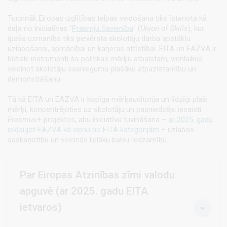
Turpmāk Eiropas izglītības telpas veidošana tiks īstenota kā
daļa no iniciatīvas "
Prasmju Savienība
" (
Union of Skills
), kur
īpaša uzmanība tiks pievērsta skolotāju darba apstākļu
uzlabošanai, apmācībai un karjeras attīstībai. EITA un EAZVA ir
būtiski instrumenti šo politikas mērķu atbalstam, vienlaikus
veicinot skolotāju sasniegumu plašāku atpazīstamību un
demonstrēšanu.
Tā kā EITA un EAZVA ir kopīga mērķauditorija un līdzīgi plaši
mērķi, koncentrējoties uz skolotāju un pasniedzēju iesaisti
Erasmus
+ projektos, abu iniciatīvu tuvināšana –
ar 2025. gadu
iekļaujot EAZVA kā vienu no EITA kategorijām
– uzlabos
saskaņotību un veicinās lielāku balvu redzamību.
Par Eiropas Atzinības zīmi valodu
apguvē (ar 2025. gadu EITA
ietvaros)