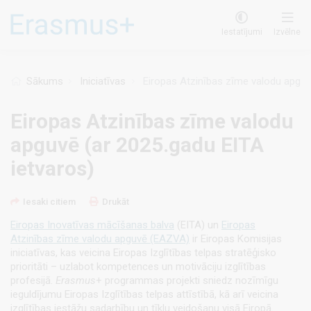
Pārlekt
uz
Iestatījumi
Izvēlne
galveno
saturu
Sākums
Iniciatīvas
Eiropas Atzinības zīme valodu apguvē
Eiropas Atzinības zīme valodu
apguvē (ar 2025.gadu EITA
ietvaros)
Iesaki citiem
Drukāt
Eiropas Inovatīvas mācīšanas balva
(EITA) un
Eiropas
Atzinības zīme valodu apguvē (EAZVA)
ir Eiropas Komisijas
iniciatīvas, kas veicina Eiropas Izglītības telpas stratēģisko
prioritāti – uzlabot kompetences un motivāciju izglītības
profesijā.
Erasmus
+ programmas projekti sniedz nozīmīgu
ieguldījumu Eiropas Izglītības telpas attīstībā, kā arī veicina
izglītības iestāžu sadarbību un tīklu veidošanu visā Eiropā.