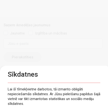
Saņem iknedēļas jaunumus
Jaunatne
Izglītība un mācības
E-
pasts
Sīkdatnes
Lai šī tīmekļvietne darbotos, tā izmanto obligāti
nepieciešamās sīkdatnes. Ar Jūsu piekrišanu papildus šajā
Privātuma politika
vietnē var tikt izmantotas statistikas un sociālo mediju
Piekļūstamība
sīkdatnes.