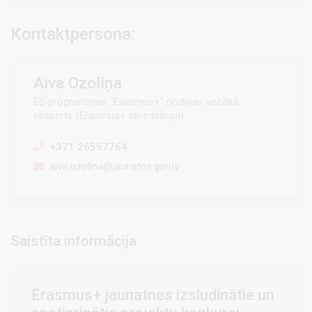
Kontaktpersona:
Aiva Ozoliņa
ES programmas “Erasmus+” nodaļas vecākā
eksperte (Erasmus+ akreditācija)
+371 26557764
aiva.ozolina@jaunatne.gov.lv
Saistīta informācija
Erasmus+ jaunatnes izsludinātie un