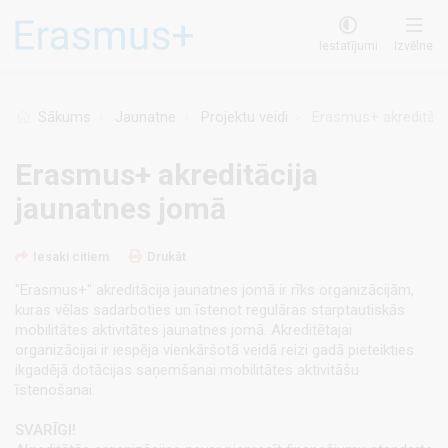
Pārlekt
uz
Iestatījumi
Izvēlne
galveno
saturu
Sākums
Jaunatne
Projektu veidi
Erasmus+ akreditāci
Erasmus+ akreditācija
jaunatnes jomā
Iesaki citiem
Drukāt
"Erasmus+"
akreditācija jaunatnes jomā ir rīks organizācijām,
kuras vēlas sadarboties un īstenot regulāras starptautiskās
mobilitātes aktivitātes jaunatnes jomā. Akreditētajai
organizācijai ir iespēja vienkāršotā veidā reizi gadā pieteikties
ikgadējā dotācijas saņemšanai mobilitātes aktivitāšu
īstenošanai.
SVARĪGI!