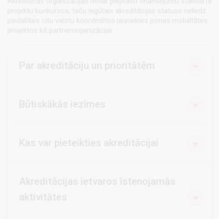
Akreditētās organizācijas nevar pieprasīt finansējumu standarta
projektu konkursos, taču iegūtais akreditācijas statuss neliedz
piedalīties citu valstu koordinētos jaunatnes jomas mobilitātes
projektos kā partnerorganizācijai.
Par akreditāciju un prioritātēm
Būtiskākās iezīmes
Kas var pieteikties akreditācijai
Akreditācijas ietvaros īstenojamās
aktivitātes