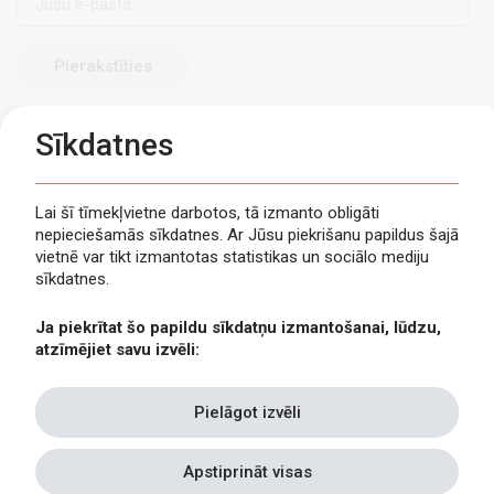
pasts
Sīkdatnes
Lai šī tīmekļvietne darbotos, tā izmanto obligāti
nepieciešamās sīkdatnes. Ar Jūsu piekrišanu papildus šajā
Privātuma politika
vietnē var tikt izmantotas statistikas un sociālo mediju
Piekļūstamība
sīkdatnes.
Viegli lasīt
Ja piekrītat šo papildu sīkdatņu izmantošanai, lūdzu,
Lapas karte
atzīmējiet savu izvēli:
Kontakti
Pielāgot izvēli
Apstiprināt visas