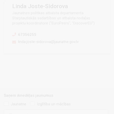
Linda Joste-Sidorova
Jaunatnes politikas atbalsta departamenta
Starptautiskās sadarbības un atbalsta nodaļas
projektu koordinatore ("EuroPeers", "DiscoverEU")
67356255
linda.joste-sidorova@jaunatne.gov.lv
Saņem iknedēļas jaunumus
Jaunatne
Izglītība un mācības
E-