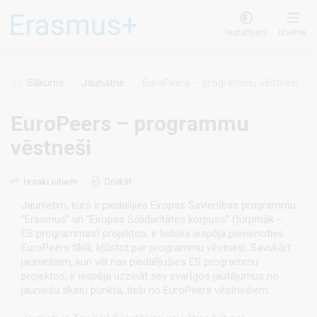
Pārlekt
uz
Iestatījumi
Izvēlne
galveno
saturu
Sākums
Jaunatne
EuroPeers – programmu vēstneši
EuroPeers – programmu
vēstneši
Iesaki citiem
Drukāt
Jaunietim, kurš ir piedalījies Eiropas Savienības programmu
“Erasmus” un “Eiropas Solidaritātes korpuss” (turpmāk –
ES programmas) projektos, ir lieliska iespēja pievienoties
EuroPeers tīklā, kļūstot par programmu vēstnesi. Savukārt
jauniešiem, kuri vēl nav piedalījušies ES programmu
projektos, ir iespēja uzzināt sev svarīgos jautājumus no
jauniešu skatu punkta, tieši no EuroPeers vēstnešiem.