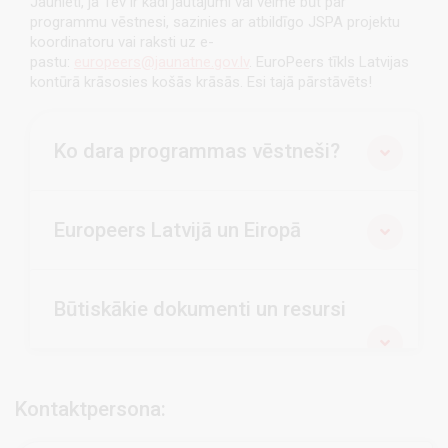
Jaunieti, ja Tev ir kādi jautājumi vai vēlme būt par
programmu vēstnesi, sazinies ar atbildīgo JSPA projektu
koordinatoru vai raksti uz e-
pastu:
europeers@jaunatne.gov.lv
. EuroPeers tīkls Latvijas
kontūrā krāsosies košās krāsās. Esi tajā pārstāvēts!
Ko dara programmas vēstneši?
Europeers Latvijā un Eiropā
Būtiskākie dokumenti un resursi
Kontaktpersona: