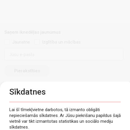
Saņem iknedēļas jaunumus
Jaunatne
Izglītība un mācības
E-
pasts
Sīkdatnes
Lai šī tīmekļvietne darbotos, tā izmanto obligāti
nepieciešamās sīkdatnes. Ar Jūsu piekrišanu papildus šajā
Privātuma politika
vietnē var tikt izmantotas statistikas un sociālo mediju
Piekļūstamība
sīkdatnes.