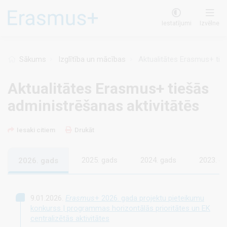
Pārlekt
uz
Iestatījumi
Izvēlne
galveno
saturu
Sākums
Izglītība un mācības
Aktualitātes Erasmus+ tieš
Aktualitātes Erasmus+ tiešās
administrēšanas aktivitātēs
Iesaki citiem
Drukāt
2025. gads
2024. gads
2023. g
2026. gads
9.01.2026.
Erasmus
+ 2026. gada projektu pieteikumu
konkurss | programmas horizontālās prioritātes un EK
centralizētās aktivitātes