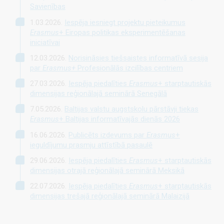
Savienības
1.03.2026.
Iespēja iesniegt projektu pieteikumus
Erasmus
+ Eiropas politikas eksperimentēšanas
iniciatīvai
12.03.2026.
Norisināsies tiešsaistes informatīvā sesija
par
Erasmus+
Profesionālās izcilības centriem
27.03.2026.
Iespēja piedalīties
Erasmus
+ starptautiskās
dimensijas reģionālajā seminārā Senegālā
7.05.2026.
Baltijas valstu augstskolu pārstāvji tiekas
Erasmus
+ Baltijas informatīvajās dienās 2026
16.06.2026.
Publicēts izdevums par
Erasmus
+
ieguldījumu prasmju attīstībā pasaulē
29.06.2026.
Iespēja piedalīties
Erasmus
+ starptautiskās
dimensijas otrajā reģionālajā seminārā Meksikā
22.07.2026.
Iespēja piedalīties
Erasmus
+ starptautiskās
dimensijas trešajā reģionālajā seminārā Malaizijā