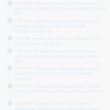
27.01.2026.
Aicinājums iesniegt pieteikumus
Erasmus
+
aktivitātē “Uz nākotni vērsti projekti” augstākās izglītības
jomā
27.01.2026.
Izsludināts
Erasmus
+ projektu konkurss
augstākās izglītības iestādēm Eiropas grāda
izmēģinājuma iniciatīvā
9.02.2026.
Aicinām izteikt interesi par dalību
Erasmus
+
starptautiskajās nedēļās 2026
13.02.2026.
Aicinām Latvijas augstskolu pārstāvjus
pieteikties
Erasmus
+ Baltijas informatīvajām dienām
2026
24.02.2026.
Profesionālās izglītības iestādēm iespēja
iesaistīties
Erasmus
+ kapacitātes stiprināšanas
projektos
24.02.2026.
Turpinās pieteikšanās
Erasmus
+ virtuālās
apmaiņas projektiem augstākās izglītības un jaunatnes
jomā
25.02.2026.
Pieejamas publikācijas par
Erasmus
+
starptautisko sadarbību un tās ietekmi ārpus Eiropas