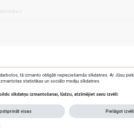
ktivitātes)
s
e darbotos, tā izmanto obligāti nepieciešamās sīkdatnes. Ar Jūsu piek
t izmantotas statistikas un sociālo mediju sīkdatnes.
pildu sīkdatņu izmantošanai, lūdzu, atzīmējiet savu izvēli:
pstiprināt visas
Pielāgot izvēl