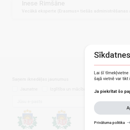
Inese Rimšāne
Vecākā eksperte (Erasmus+ tiešās administrēšanas a
Sīkdatne
Lai šī tīmekļvietn
šajā vietnē var tik
Saņem iknedēļas jaunumus
Jaunatne
Izglītība un mācības
Ja piekrītat šo pa
E-
pasts
Withdraw
A
consent
Privātuma politika