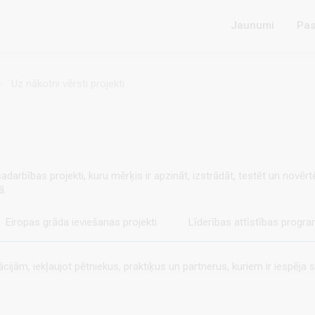
Jaunumi
Pas
Uz nākotni vērsti projekti
sadarbības projekti, kuru mērķis ir apzināt, izstrādāt, testēt un novēr
ā.
Eiropas grāda ieviešanas projekti
Līderības attīstības progra
jām, iekļaujot pētniekus, praktiķus un partnerus, kuriem ir iespēja s