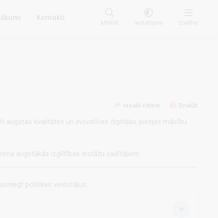
ākumi
Kontakti
Meklēt
Iestatījumi
Izvēlne
Iesaki citiem
Drukāt
tēt augstas kvalitātes un inovatīvas digitālas pieejas mācību
mma augstākās izglītības iestāžu vadītājiem
asniegt politikas veidotājus.