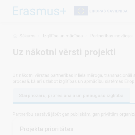
Pārlekt
uz
galveno
saturu
Sākums
Izglītība un mācības
Partnerības inovācijai
Uz nākotni vērsti projekti
Uz nākotni vērstas partnerības ir liela mē­roga, transnacionāli 
procesā, kā arī uzlabot izglītības un apmācību sistēmas Eirop
Starpnozaru, profesionālā un pieaugušo izglītība
Partnerību sastāvā jābūt gan publiskām, gan privātām organizāci
Projekta prioritātes