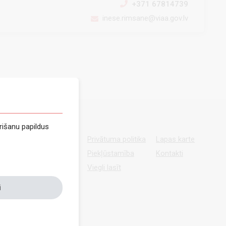
+371 67814739
inese.rimsane@viaa.gov.lv
rišanu papildus
Privātuma politika
Lapas karte
Piekļūstamība
Kontakti
Viegli lasīt
i