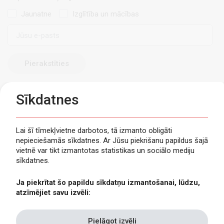
Jaunatne
Izglītība un mācības
E-
pasts
Sīkdatnes
Lai šī tīmekļvietne darbotos, tā izmanto obligāti
nepieciešamās sīkdatnes. Ar Jūsu piekrišanu papildus šajā
Privātuma politika
vietnē var tikt izmantotas statistikas un sociālo mediju
Piekļūstamība
sīkdatnes.
Viegli lasīt
Ja piekrītat šo papildu sīkdatņu izmantošanai, lūdzu,
Lapas karte
atzīmējiet savu izvēli:
Kontakti
Pielāgot izvēli