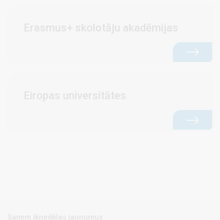
Erasmus+ skolotāju akadēmijas
Eiropas universitātes
Saņem iknedēļas jaunumus