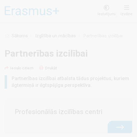
Pārlekt
uz
Iestatījumi
Izvēlne
galveno
saturu
Sākums
Izglītība un mācības
Partnerības izcilībai
Partnerības izcilībai
Iesaki citiem
Drukāt
Partnerības izcilībai atbalsta tādus projektus, kuriem
ilgtermiņā ir ilgtspējīga perspektīva.
Profesionālās izcilības centri