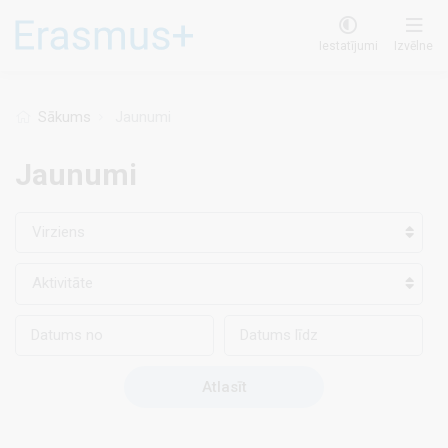
Pārlekt
uz
Iestatījumi
Izvēlne
galveno
saturu
Sākums
Jaunumi
Jaunumi
Virziens
Aktivitāte