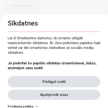
Sīkdatnes
Lai šī tīmekļvietne darbotos, tā izmanto obligāti
nepieciešamās sīkdatnes. Ar Jūsu piekrišanu papildus šajā
Privātuma politika
vietnē var tikt izmantotas statistikas un sociālo mediju
Piekļūstamība
sīkdatnes.
Viegli lasīt
Ja piekrītat šo papildu sīkdatņu izmantošanai, lūdzu,
Lapas karte
atzīmējiet savu izvēli:
Kontakti
Pielāgot izvēli
Apstiprināt visas
Withdraw
consent
Privātuma politika