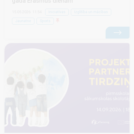
gada Erasmus dienām
15.05.2026. 11:54
Iniciatīvas
Izglītība un mācības
Jaunatne
Sports