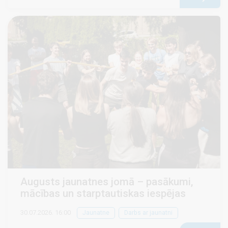
Augusts jaunatnes jomā – pasākumi,
mācības un starptautiskas iespējas
30.07.2026. 16:00
Jaunatne
Darbs ar jaunatni