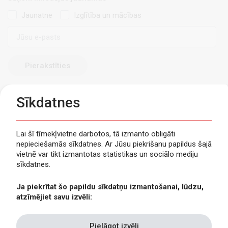
Jaunatne
Izglītība un mācības
E-
pasts
Sīkdatnes
Lai šī tīmekļvietne darbotos, tā izmanto obligāti
nepieciešamās sīkdatnes. Ar Jūsu piekrišanu papildus šajā
Privātuma politika
vietnē var tikt izmantotas statistikas un sociālo mediju
Piekļūstamība
sīkdatnes.
Viegli lasīt
Ja piekrītat šo papildu sīkdatņu izmantošanai, lūdzu,
Lapas karte
atzīmējiet savu izvēli:
Kontakti
Pielāgot izvēli