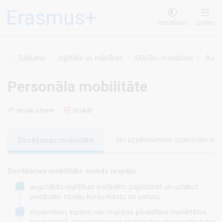
Pārlekt
uz
Iestatījumi
Izvēlne
galveno
saturu
Sākums
Izglītība un mācības
Mācību mobilitāte
Augst
Personāla mobilitāte
Iesaki citiem
Drukāt
No uzņēmumiem uzaicinātu mācī
Docēšanas mobilitāte
Docēšanas mobilitāte sniedz iespēju
:
augstākās izglītības iestādēm paplašināt un uzlabot
piedāvāto studiju kursu klāstu un saturu;
studentiem, kuriem nav iespējas piedalīties mobilitātes
programmā, pilnveidoties no zināšanām un pieredzes, ko