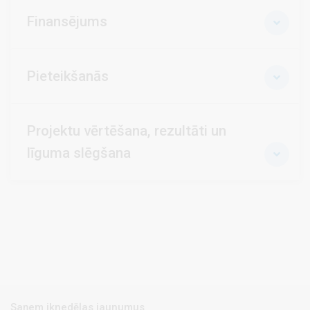
Finansējums
Pieteikšanās
Projektu vērtēšana, rezultāti un
līguma slēgšana
Saņem iknedēļas jaunumus