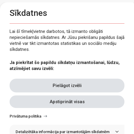
Sīkdatnes
Lai šī tīmekļvietne darbotos, tā izmanto obligāti
nepieciešamās sīkdatnes. Ar Jūsu piekrišanu papildus šajā
Privātuma politika
vietnē var tikt izmantotas statistikas un sociālo mediju
Piekļūstamība
sīkdatnes.
Viegli lasīt
Ja piekrītat šo papildu sīkdatņu izmantošanai, lūdzu,
Lapas karte
atzīmējiet savu izvēli:
Kontakti
Pielāgot izvēli
Apstiprināt visas
Withdraw
consent
Privātuma politika
Detalizētāka informācija par izmantotājām sīkdatnēm