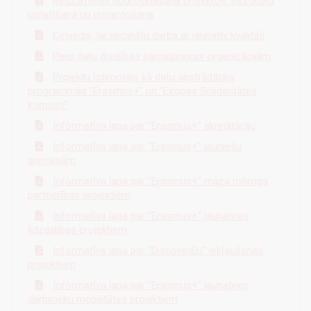
Redzamības nodrošināšana projektos. Rezultātu
izplatīšana un izmantošana
Ceļvedis, lai veicinātu darba ar jaunatni kvalitāti
Pieci datu drošības pamatprincipi organizācijām
Projektu īstenotājs kā datu apstrādātājs
programmās "Erasmus+" un "Eiropas Solidaritātes
korpuss"
Informatīva lapa par "Erasmus+" akreditāciju
Informatīva lapa par "Erasmus+" jauniešu
apmaiņām
Informatīva lapa par "Erasmus+" maza mēroga
partnerības projektiem
Informatīva lapa par "Erasmus+" jaunatnes
līdzdalības projektiem
Informatīva lapa par "DiscoverEU" iekļaušanas
projektiem
Informatīva lapa par "Erasmus+" jaunatnes
darbinieku mobilitātes projektiem