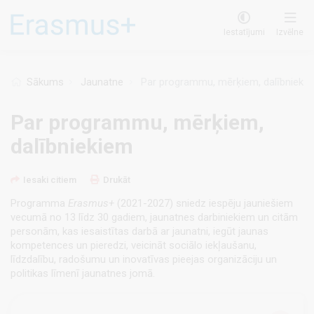
Pārlekt
uz
Iestatījumi
Izvēlne
galveno
saturu
Sākums
Jaunatne
Par programmu, mērķiem, dalībnieki
Par programmu, mērķiem,
dalībniekiem
Iesaki citiem
Drukāt
Programma
Erasmus+
(2021-2027) sniedz iespēju jauniešiem
vecumā no 13 līdz 30 gadiem, jaunatnes darbiniekiem un citām
personām, kas iesaistītas darbā ar jaunatni, iegūt jaunas
kompetences un pieredzi, veicināt sociālo iekļaušanu,
līdzdalību, radošumu un inovatīvas pieejas organizāciju un
politikas līmenī jaunatnes jomā.