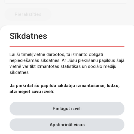
pasts
Sīkdatnes
Lai šī tīmekļvietne darbotos, tā izmanto obligāti
nepieciešamās sīkdatnes. Ar Jūsu piekrišanu papildus šajā
Privātuma politika
vietnē var tikt izmantotas statistikas un sociālo mediju
Piekļūstamība
sīkdatnes.
Viegli lasīt
Ja piekrītat šo papildu sīkdatņu izmantošanai, lūdzu,
Lapas karte
atzīmējiet savu izvēli:
Kontakti
Pielāgot izvēli
Apstiprināt visas
Withdraw