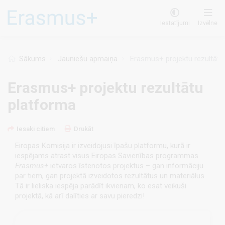
Pārlekt
uz
Iestatījumi
Izvēlne
galveno
saturu
Sākums
Jauniešu apmaiņa
Erasmus+ projektu rezultātu
Erasmus+ projektu rezultātu
platforma
Iesaki citiem
Drukāt
Eiropas Komisija ir izveidojusi īpašu platformu, kurā ir
iespējams atrast visus Eiropas Savienības programmas
Erasmus+
ietvaros īstenotos projektus – gan informāciju
par tiem, gan projektā izveidotos rezultātus un materiālus.
Tā ir lieliska iespēja parādīt ikvienam, ko esat veikuši
projektā, kā arī dalīties ar savu pieredzi!