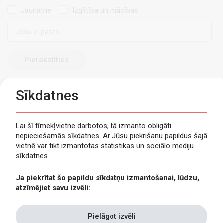
Jaunatne
Izglītība un mācības
E-
pasts
Sīkdatnes
Lai šī tīmekļvietne darbotos, tā izmanto obligāti
nepieciešamās sīkdatnes. Ar Jūsu piekrišanu papildus šajā
Privātuma politika
vietnē var tikt izmantotas statistikas un sociālo mediju
Piekļūstamība
sīkdatnes.
Viegli lasīt
Ja piekrītat šo papildu sīkdatņu izmantošanai, lūdzu,
Lapas karte
atzīmējiet savu izvēli:
Kontakti
Pielāgot izvēli