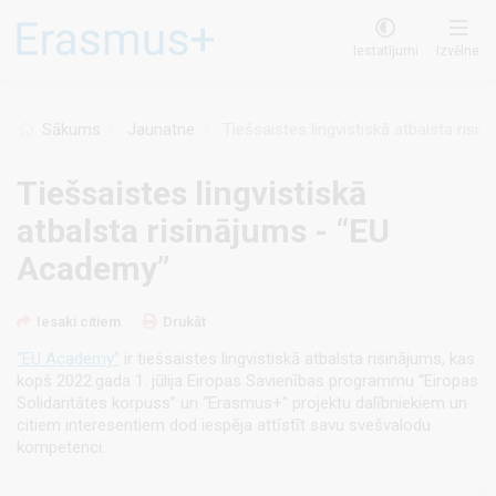
Pārlekt
uz
Iestatījumi
Izvēlne
galveno
saturu
Sākums
Jaunatne
Tiešsaistes lingvistiskā atbalsta risi
Tiešsaistes lingvistiskā
atbalsta risinājums - “EU
Academy”
Iesaki citiem
Drukāt
“EU Academy”
ir tiešsaistes lingvistiskā atbalsta risinājums, kas
kopš 2022.gada 1. jūlija Eiropas Savienības programmu “Eiropas
Solidaritātes korpuss” un “Erasmus+” projektu dalībniekiem un
citiem interesentiem dod iespēja attīstīt savu svešvalodu
kompetenci.