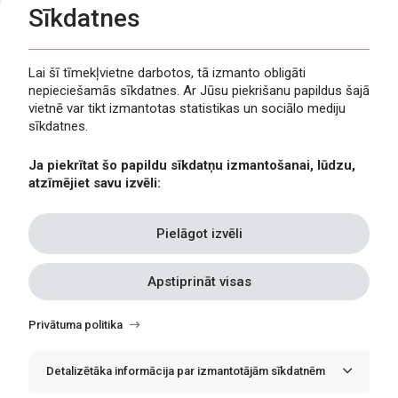
Sīkdatnes
Lai šī tīmekļvietne darbotos, tā izmanto obligāti
nepieciešamās sīkdatnes. Ar Jūsu piekrišanu papildus šajā
Privātuma politika
vietnē var tikt izmantotas statistikas un sociālo mediju
Piekļūstamība
sīkdatnes.
Viegli lasīt
Ja piekrītat šo papildu sīkdatņu izmantošanai, lūdzu,
Lapas karte
atzīmējiet savu izvēli:
Kontakti
Pielāgot izvēli
Apstiprināt visas
Withdraw
consent
Privātuma politika
Detalizētāka informācija par izmantotājām sīkdatnēm