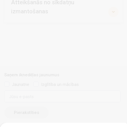
Atteikšanās no sīkdatņu
izmantošanas
Saņem iknedēļas jaunumus
Jaunatne
Izglītība un mācības
E-
pasts