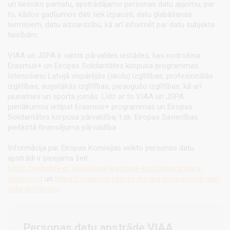
un tiesisko pamatu, apstrādājamo personas datu apjomu, par
to, kādos gadījumos dati tiek izpausti, datu glabāšanas
termiņiem, datu aizsardzību, kā arī informēt par datu subjekta
tiesībām.
VIAA un JSPA ir valsts pārvaldes iestādes, kas nodrošina
Erasmus+ un Eiropas Solidaritātes korpusa programmas
īstenošanu Latvijā vispārējās (skolu) izglītības, profesionālās
izglītības, augstākās izglītības, pieaugušo izglītības, kā arī
jaunatnes un sporta jomās. Līdz ar to VIAA un JSPA
pienākumos ietilpst Erasmus+ programmas un Eiropas
Solidaritātes korpusa pārvaldība, t.sk. Eiropas Savienības
piešķirtā finansējuma pārvaldība.
Informācija par Eiropas Komisijas veikto personas datu
apstrādi ir pieejama šeit:
https://webgate.ec.europa.eu/erasmus-esc/index/privacy-
statement
un
https://erasmus-plus.ec.europa.eu/erasmus-and-
data-protection
Personas datu apstrāde VIAA