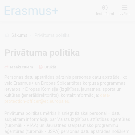
Pārlekt
uz
Iestatījumi
Izvēlne
galveno
saturu
Sākums
Privātuma politika
Privātuma politika
Iesaki citiem
Drukāt
Personas datu apstrādes pārzinis personas datu apstrādei, ko
veic Erasmus+ un Eiropas Solidaritātes korpusa programmas
ietvaros ir Eiropas Komisija (Izglītības, jaunatnes, sporta un
kultūras ģenerāldirektorāts), kontaktinformācija:
data-
protection-officer@ec.europa.eu
.
Privātuma politikas mērķis ir sniegt fiziskai personai – datu
subjektam informāciju par Valsts izglītības attīstības aģentūras
(turpmāk - VIAA) un Jaunatnes starptautisko programmu
aģentūras (turpmāk - JSPA) personas datu apstrādes nolūkiem