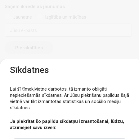
Saņem iknedēļas jaunumus
Jaunatne
Izglītība un mācības
E-
pasts
Sīkdatnes
Lai šī tīmekļvietne darbotos, tā izmanto obligāti
nepieciešamās sīkdatnes. Ar Jūsu piekrišanu papildus šajā
Privātuma politika
vietnē var tikt izmantotas statistikas un sociālo mediju
Piekļūstamība
sīkdatnes.
Viegli lasīt
Ja piekrītat šo papildu sīkdatņu izmantošanai, lūdzu,
Lapas karte
atzīmējiet savu izvēli:
Kontakti