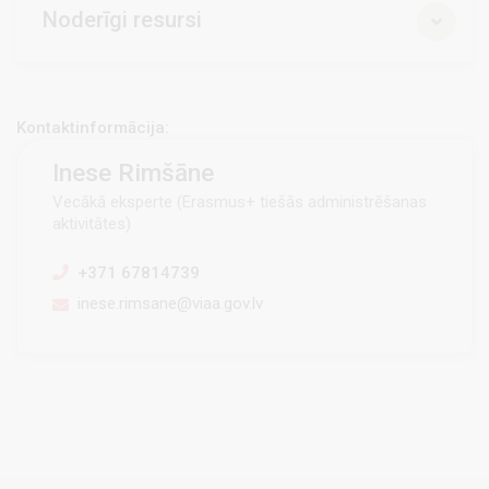
Noderīgi resursi
Kontaktinformācija:
Inese Rimšāne
Vecākā eksperte (Erasmus+ tiešās administrēšanas
aktivitātes)
+371 67814739
inese.rimsane@viaa.gov.lv