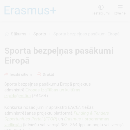
Pārlekt
uz
Iestatījumi
Izvēlne
galveno
saturu
Sākums
Sports
Sporta bezpeļņas pasākumi Eiropā
Sporta bezpeļņas pasākumi
Eiropā
Iesaki citiem
Drukāt
Sporta bezpeļņas pasākumu Eiropā projektus
administrē
Eiropas Izglītības un kultūras
izpildaģentūra
(
EACEA
).
Konkursa nosacījumi ir aprakstīti
EACEA
tiešās
administrēšanas projektu platformā
Funding & Tenders
Opportunities Portal
(
FTOP
)
un
Erasmus
+ programmas
vadlīnijās
(latviešu val. versijā 358.-364. lpp. un angļu val. versijā