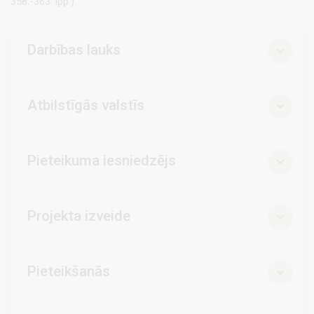
358.-363. lpp.).
Darbības lauks
Atbilstīgās valstīs
Pieteikuma iesniedzējs
Projekta izveide
Pieteikšanās