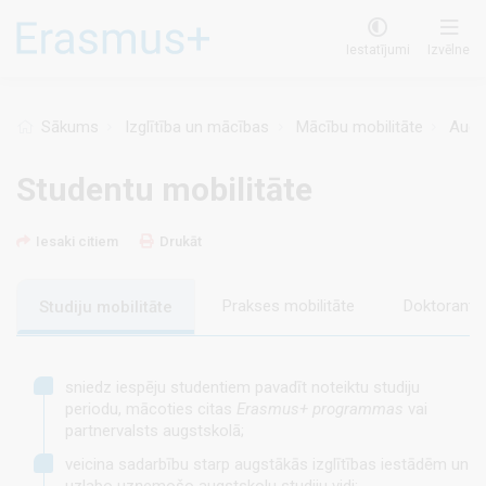
Pārlekt
uz
Iestatījumi
Izvēlne
galveno
saturu
Sākums
Izglītība un mācības
Mācību mobilitāte
Augst
Studentu mobilitāte
Iesaki citiem
Drukāt
Prakses mobilitāte
Doktorantūr
Studiju mobilitāte
sniedz iespēju studentiem pavadīt noteiktu studiju
periodu, mācoties citas
Erasmus+ programmas
vai
partnervalsts augstskolā;
veicina sadarbību starp augstākās izglītības iestādēm un
uzlabo uzņemošo augstskolu studiju vidi;