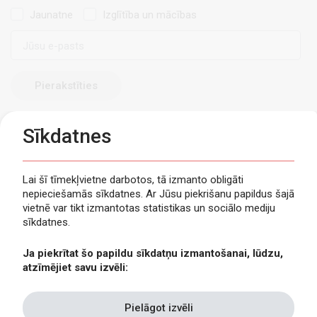
Jaunatne
Izglītība un mācības
E-
pasts
Sīkdatnes
Lai šī tīmekļvietne darbotos, tā izmanto obligāti
nepieciešamās sīkdatnes. Ar Jūsu piekrišanu papildus šajā
Privātuma politika
vietnē var tikt izmantotas statistikas un sociālo mediju
Piekļūstamība
sīkdatnes.
Viegli lasīt
Ja piekrītat šo papildu sīkdatņu izmantošanai, lūdzu,
Lapas karte
atzīmējiet savu izvēli:
Kontakti
Pielāgot izvēli