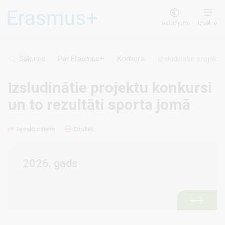
Pārlekt
uz
Iestatījumi
Izvēlne
galveno
saturu
Sākums
Par Erasmus+
Konkursi
Izsludinātie projektu
Izsludinātie projektu konkursi
un to rezultāti sporta jomā
Iesaki citiem
Drukāt
2026. gads