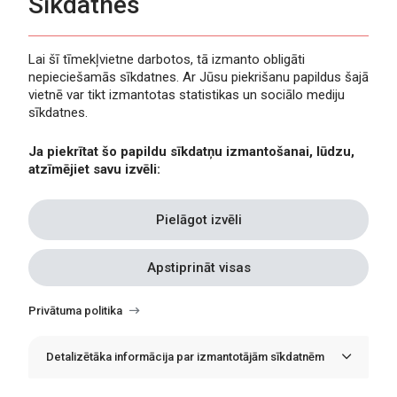
Sīkdatnes
Lai šī tīmekļvietne darbotos, tā izmanto obligāti
nepieciešamās sīkdatnes. Ar Jūsu piekrišanu papildus šajā
Privātuma politika
vietnē var tikt izmantotas statistikas un sociālo mediju
Piekļūstamība
sīkdatnes.
Viegli lasīt
Ja piekrītat šo papildu sīkdatņu izmantošanai, lūdzu,
Lapas karte
atzīmējiet savu izvēli:
Kontakti
Pielāgot izvēli
Apstiprināt visas
Withdraw
consent
Privātuma politika
Detalizētāka informācija par izmantotājām sīkdatnēm
© Erasmus+ Latvija, 2021