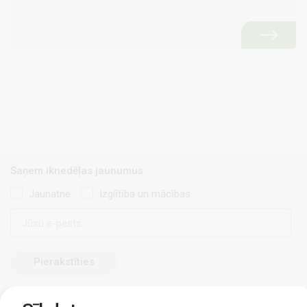
Saņem iknedēļas jaunumus
Jaunatne
Izglītība un mācības
E-
pasts