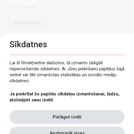
E-
pasts
Sīkdatnes
Lai šī tīmekļvietne darbotos, tā izmanto obligāti
nepieciešamās sīkdatnes. Ar Jūsu piekrišanu papildus šajā
Privātuma politika
vietnē var tikt izmantotas statistikas un sociālo mediju
Piekļūstamība
sīkdatnes.
Viegli lasīt
Ja piekrītat šo papildu sīkdatņu izmantošanai, lūdzu,
Lapas karte
atzīmējiet savu izvēli:
Kontakti
Pielāgot izvēli
Apstiprināt visas