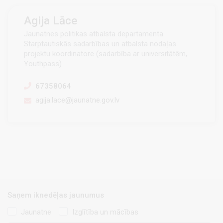
Agija Lāce
Jaunatnes politikas atbalsta departamenta
Starptautiskās sadarbības un atbalsta nodaļas
projektu koordinatore (sadarbība ar universitātēm,
Youthpass)
67358064
agija.lace@jaunatne.gov.lv
Saņem iknedēļas jaunumus
Jaunatne
Izglītība un mācības