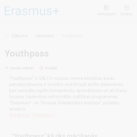
Pārlekt
uz
Iestatījumi
Izvēlne
galveno
saturu
Sākums
Jaunatne
Youthpass
Youthpass
Iesaki citiem
Drukāt
“Youthpass” ir SALTO resursu centra iniciatīva, kuras
pamatuzdevums ir izveidot visā Eiropā atzītu dokumentu,
kas veicinātu iegūto kompetenču apzināšanos un atzīšanu
Eiropas Savienības neformālās izglītības programmas
“Erasmus+” un “Eiropas Solidaritātes korpuss” projektu
ietvaros.
Vairāk par “Youthpass”.
"Youthpass" kā rīks mācīšanās