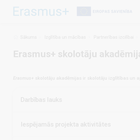
Pārlekt
uz
galveno
saturu
Sākums
Izglītība un mācības
Partnerības izcilībai
Erasmus+ skolotāju akadēmij
Erasmus+
skolotāju akadēmijas ir skolotāju izglītības un
Darbības lauks
Iespējamās projekta aktivitātes