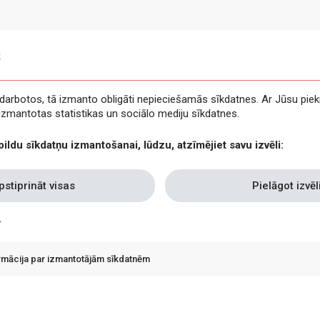
s
e darbotos, tā izmanto obligāti nepieciešamās sīkdatnes. Ar Jūsu piek
t izmantotas statistikas un sociālo mediju sīkdatnes.
pildu sīkdatņu izmantošanai, lūdzu, atzīmējiet savu izvēli:
pstiprināt visas
Pielāgot izvēl
ormācija par izmantotājām sīkdatnēm