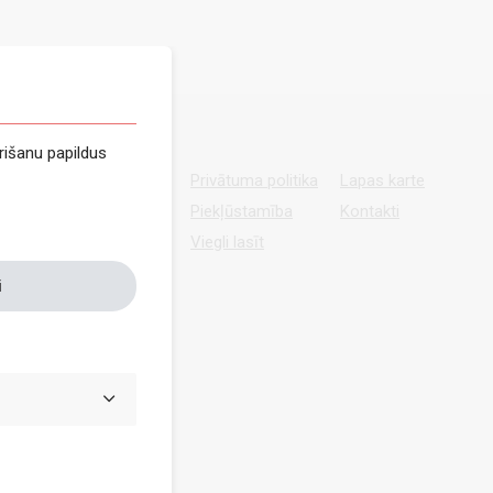
rišanu papildus
Privātuma politika
Lapas karte
Piekļūstamība
Kontakti
Viegli lasīt
i