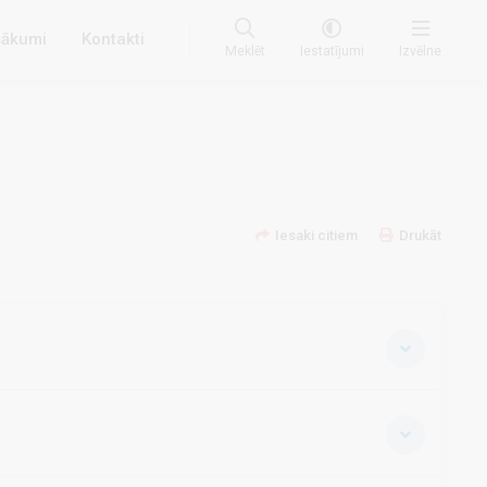
ākumi
Kontakti
Meklēt
Iestatījumi
Izvēlne
Iesaki citiem
Drukāt