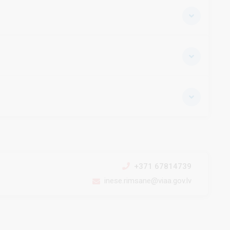
+371 67814739
inese.rimsane@viaa.gov.lv