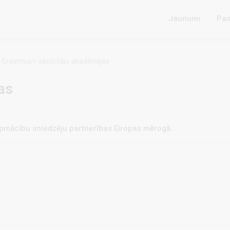
Jaunumi
Pas
Erasmus+ skolotāju akadēmijas
as
 apmācību sniedzēju partnerības Eiropas mērogā.