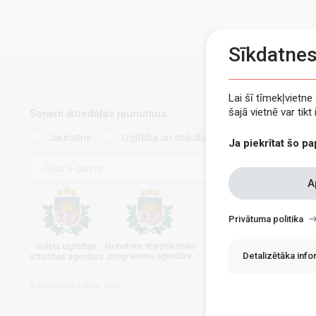
Sīkdatne
Lai šī tīmekļvietn
šajā vietnē var tik
Saņem iknedēļas jaunumus
Jaunatne
Izglītība un mācības
Ja piekrītat šo pa
E-
pasts
Withdraw
A
consent
Privātuma politika
Detalizētāka inf
© Erasmus+ Latvija, 2021