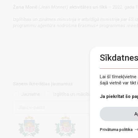
Žana Monē
(Jean Monnet)
aktivitātes un tīkli –
2022. gada 1.
Izglītības un zinātnes ministrija ir atbildīgā ministrija par E
programmu aģentūra nodrošina
Erasmus+
programmas ievieš
Sīkdatne
Lai šī tīmekļvietn
šajā vietnē var tik
Saņem iknedēļas jaunumus
Jaunatne
Izglītība un mācības
Ja piekrītat šo pa
E-
pasts
Withdraw
A
consent
Privātuma politika