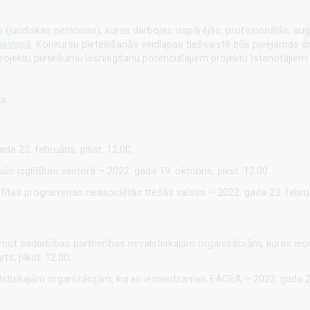
s (juridiskas personas), kuras darbojas vispārējās, profesionālās, au
jaslapā
. Konkursu pieteikšanās veidlapas tiešsaistē būs pieejamas 
jektu pieteikumu iesniegšanu potenciālajiem projektu īstenotājiem v
ka.
ada 23. februāris,
plkst. 12.00;
šo izglītības sektorā – 2022. gada 19. oktobris, plkst. 12.00.
aistītas programmas neasociētās trešās valstis – 2022. gada 23. febru
emot sadarbības partnerības nevalstiskajām organizācijām, kuras ies
s, plkst. 12.00;
lstiskajām organizācijām, kuras iesniedzamas EACEA – 2022. gada 23.