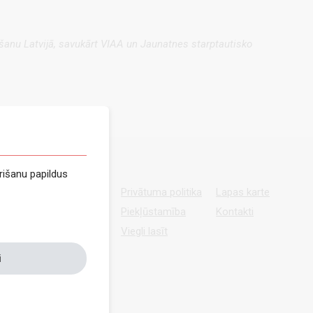
šanu Latvijā, savukārt VIAA un Jaunatnes starptautisko
rišanu papildus
Privātuma politika
Lapas karte
Piekļūstamība
Kontakti
Viegli lasīt
i