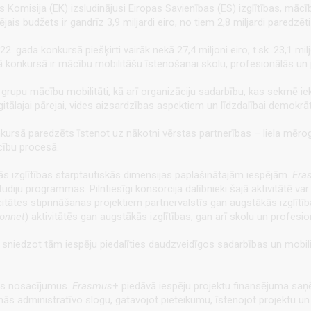
pas Komisija (EK) izsludinājusi Eiropas Savienības (ES) izglītības, m
 budžets ir gandrīz 3,9 miljardi eiro, no tiem 2,8 miljardi paredzēti
22. gada konkursā piešķirti
vairāk nekā 27,4 miljoni eiro, t.sk. 23,1 
onkursā ir mācību mobilitāšu īstenošanai skolu, profesionālās un p
rupu mācību mobilitāti, kā arī organizāciju sadarbību, kas sekmē iekļ
gitālajai pārejai, vides aizsardzības aspektiem un līdzdalībai demokr
ursā paredzēts īstenot uz nākotni vērstas partnerības – liela mē­roga
cību procesā.
 izglītības starptautiskās dimensijas paplašinātajām iespējām.
Era
tudiju programmas. Pilntiesīgi konsorcija dalībnieki šajā aktivitātē var
tātes stiprināšanas projektiem partnervalstīs gan augstākās izglītīb
onnet
) aktivitātēs gan augstākās izglītības, gan arī skolu un profesio
niedzot tām iespēju piedalīties daudzveidīgos sadarbības un mobilitā
nas nosacījumus.
Erasmus
+ piedāvā iespēju projektu finansējuma saņ
 administratīvo slogu, gatavojot pieteikumu, īstenojot projektu un i