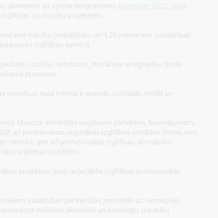
ācību, jaunatnes un sporta programmas
Erasmus+
2022. gada
 izglītības un mācību projektiem.
miljons eiro mācību mobilitātēm un 4,29 miljoni eiro sadarbības
ieaugušo izglītības sektorā.
aušanu, izcilību, radošumu, inovācijas un ilgtspēju, īpašu
ātiskajos procesos.
 projektus, kuru mērķis ir apzināt, izstrādāt, testēt un
smus Mundus
aktivitātēs iespējams pieteikties finansējumam,
 būt arī partnervalstu augstākās izglītības iestādes. Pirmo reizi
as sektorā, gan arī profesionālās izglītības un mācību
nālās izglītības iestādēm.
tes projektos, īpaši augstākās izglītības, profesionālās
ēmējiem sadarbības partnerībās pretendēt uz vienreizējo
esniedzot realizēto aktivitāšu un sasniegto rezultātu