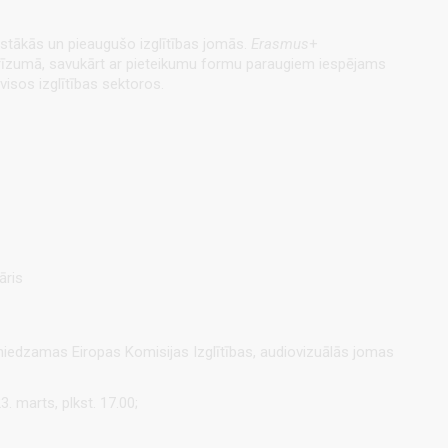
gstākās un pieaugušo izglītības jomās.
Erasmus
+
drīzumā, savukārt ar pieteikumu formu paraugiem iespējams
isos izglītības sektoros.
āris
niedzamas Eiropas Komisijas Izglītības, audiovizuālās jomas
 marts, plkst. 17.00;