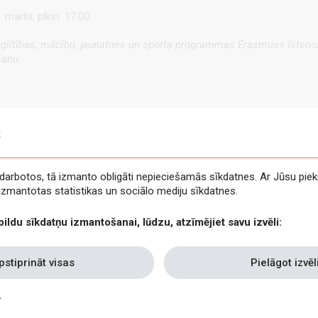
 marts, plkst.
17.00.
S izglītības, mācību, jaunatnes un sporta programmas
Erasmus+
īsteno
anu.
s
e darbotos, tā izmanto obligāti nepieciešamās sīkdatnes. Ar Jūsu piek
t izmantotas statistikas un sociālo mediju sīkdatnes.
pildu sīkdatņu izmantošanai, lūdzu, atzīmējiet savu izvēli:
pstiprināt visas
Pielāgot izvēl