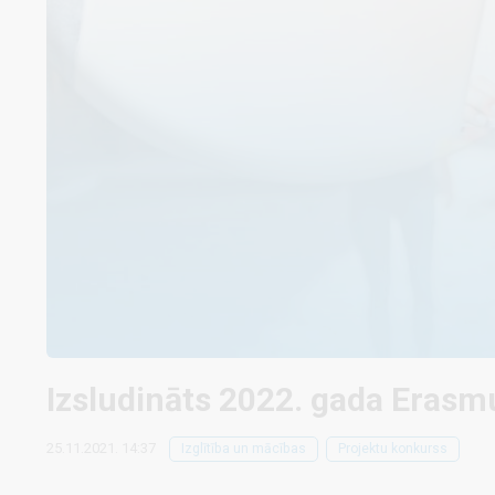
Izsludināts 2022. gada Erasm
25.11.2021. 14:37
Izglītība un mācības
Projektu konkurss