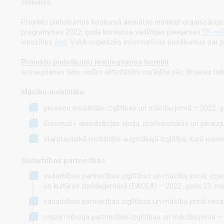
atskaites.
Projektu pieteikumus konkursā aicinātas iesniegt organizācija
programmas 2022. gada konkursa vadlīnijas pieejamas
EK mā
iepazīties
šeit
. VIAA organizēs informatīvus pasākumus par pro
Projektu pieteikumu iesniegšanas termiņi
Iesniegšanas laiks visām aktivitātēm norādīts pēc Briseles lai
Mācību mobilitāte
:
personu mobilitāte izglītības un mācību jomā – 2022. g
Erasmus
+
akreditācijas
skolu, profesionālās un pieaugu
starptautiskā mobilitāte augstākajā izglītībā, kurā ies
Sadarbības partnerības
:
sadarbības partnerības izglītības un mācību jomā, izņ
un kultūras izpildaģentūrā (EACEA) – 2022. gada 23. mart
sadarbības partnerības izglītības un mācību jomā neva
maza mēroga partnerības izglītības un mācību jomā –