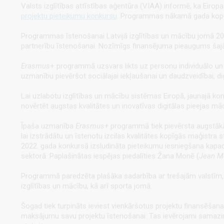
Valsts izglītības attīstības aģentūra (VIAA) informē, ka Eiro
projektu pieteikumu konkursu
. Programmas nākamā gada kopējais
Programmas īstenošanai Latvijā izglītības un mācību jomā 20
partnerību īstenošanai.
Nozīmīgs finansējuma pieaugums šajā k
Erasmus
+ programmā uzsvars likts uz personu individuālo un g
uzmanību pievēršot sociālajai iekļaušanai un daudzveidībai, di
Lai uzlabotu izglītības un mācību sistēmas Eiropā, jaunajā konk
novērtēt augstas kvalitātes un inovatīvas digitālas pieejas mā
Īpaša uzmanība
Erasmus+
programmā tiek pievērsta augstākās
lai izstrādātu un īstenotu izcilas kvalitātes kopīgās maģistra s
2022. gada konkursā izsludināta pieteikumu iesniegšana kapaci
sektorā. Paplašinātas iespējas piedalīties Žana Monē
(
Jean M
Programmā paredzēta plašāka sadarbība ar trešajām valstīm, s
izglītības un mācību, kā arī sporta jomā.
Šogad tiek turpināts ieviest vienkāršotus projektu finansēša
maksājumu savu projektu īstenošanai. Tas ievērojami samazinās