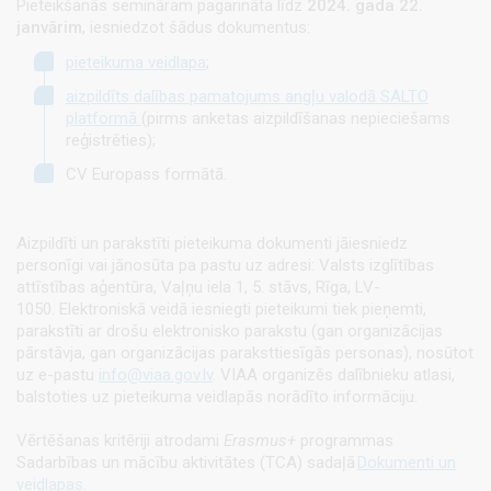
Pieteikšanās semināram pagarināta līdz
2024. gada 22.
janvārim
, iesniedzot šādus dokumentus:
pieteikuma veidlapa
;
aizpildīts dalības pamatojums angļu valodā SALTO
platformā
(pirms anketas aizpildīšanas nepieciešams
reģistrēties);
CV Europass formātā.
Aizpildīti un parakstīti pieteikuma dokumenti jāiesniedz
personīgi vai jānosūta pa pastu uz adresi: Valsts izglītības
attīstības aģentūra, Vaļņu iela 1, 5. stāvs, Rīga, LV-
1050. Elektroniskā veidā iesniegti pieteikumi tiek pieņemti,
parakstīti ar drošu elektronisko parakstu (gan organizācijas
pārstāvja, gan organizācijas paraksttiesīgās personas), nosūtot
uz e-pastu
info@viaa.gov.lv
. VIAA organizēs dalībnieku atlasi,
balstoties uz pieteikuma veidlapās norādīto informāciju.
Vērtēšanas kritēriji atrodami
Erasmus+
programmas
Sadarbības un mācību aktivitātes (TCA) sadaļā
Dokumenti un
veidlapas
.