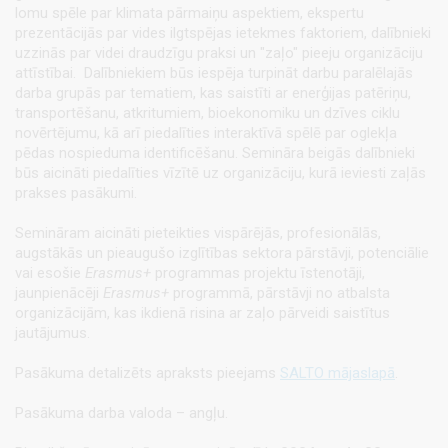
lomu spēle par klimata pārmaiņu aspektiem, ekspertu
prezentācijās par vides ilgtspējas ietekmes faktoriem, dalībnieki
uzzinās par videi draudzīgu praksi un "zaļo" pieeju organizāciju
attīstībai. Dalībniekiem būs iespēja turpināt darbu paralēlajās
darba grupās par tematiem, kas saistīti ar enerģijas patēriņu,
transportēšanu, atkritumiem, bioekonomiku un dzīves ciklu
novērtējumu, kā arī piedalīties interaktīvā spēlē par oglekļa
pēdas nospieduma identificēšanu. Semināra beigās dalībnieki
būs aicināti piedalīties vīzītē uz organizāciju, kurā ieviesti zaļās
prakses pasākumi.
Semināram aicināti pieteikties vispārējās, profesionālās,
augstākās un pieaugušo izglītības sektora pārstāvji, potenciālie
vai esošie
Erasmus+
programmas projektu īstenotāji,
jaunpienācēji
Erasmus+
programmā, pārstāvji no atbalsta
organizācijām, kas ikdienā risina ar zaļo pārveidi saistītus
jautājumus.
Pasākuma detalizēts apraksts pieejams
SALTO mājaslapā
.
Pasākuma darba valoda – angļu.