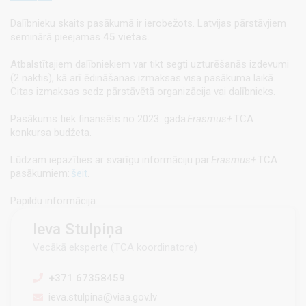
Dalībnieku skaits pasākumā ir ierobežots. Latvijas pārstāvjiem
seminārā pieejamas
45 vietas.
Atbalstītajiem dalībniekiem var tikt segti uzturēšanās izdevumi
(2 naktis),
kā arī ēdināšanas izmaksas visa pasākuma laikā.
Citas izmaksas sedz pārstāvētā organizācija vai dalībnieks.
Pasākums tiek finansēts no 2023. gada
Erasmus+
TCA
konkursa budžeta.
Lūdzam iepazīties ar svarīgu informāciju par
Erasmus+
TCA
pasākumiem:
šeit
.
Papildu informācija:
Ieva Stulpiņa
Vecākā eksperte (TCA koordinatore)
+371 67358459
ieva.stulpina@viaa.gov.lv