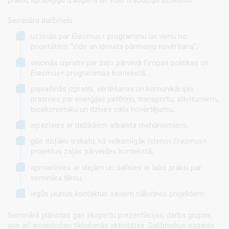
praksi, ilgtspējīgu izaugsmi un videi draudzīgu uzvedību.
Semināra dalībnieki:
uzzinās par
Erasmus+
programmu un vienu no
prioritātēm “Vide un klimata pārmaiņu novēršana";
veicinās izpratni par zaļo pārveidi Eiropas politikas un
Erasmus+
programmas kontekstā;
paplašinās izpratni, vērtēšanas un komunikācijas
prasmes par enerģijas patēriņu, transportu, atkritumiem,
bioekonomiku un dzīves cikla novērtējumu;
iepazīsies ar dažādiem atbalsta mehānismiem;
gūs dziļāku ieskatu, kā veiksmīgāk īstenot
Erasmus
+
projektus zaļās pārveides kontekstā;
apmainīsies ar idejām un dalīsies ar labo praksi par
semināra tēmu;
iegūs jaunus kontaktus saviem nākotnes projektiem.
Seminārā plānotas gan ekspertu prezentācijas, darba grupas,
gan arī iesaistošas tīklošanās aktivitātes. Dalībniekus sagaida