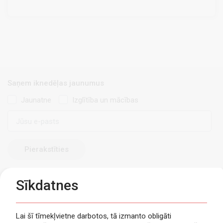
Saņem iknedēļas jaunumus
Jaunatne
Izglītība un mācības
E-
pasts
Sīkdatnes
Lai šī tīmekļvietne darbotos, tā izmanto obligāti