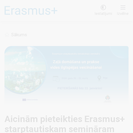
Pārlekt
uz
Iestatījumi
Izvēlne
galveno
saturu
Sākums
Aicinām pieteikties Erasmus+
starptautiskam semināram