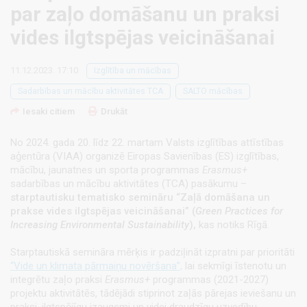
par zaļo domāšanu un praksi
vides ilgtspējas veicināšanai
11.12.2023. 17:10
Izglītība un mācības
Sadarbības un mācību aktivitātes TCA
SALTO mācības
Iesaki citiem
Drukāt
No 2024. gada 20. līdz 22. martam Valsts izglītības attīstības
aģentūra (VIAA) organizē Eiropas Savienības (ES) izglītības,
mācību, jaunatnes un sporta programmas
Erasmus+
sadarbības un mācību aktivitātes (TCA) pasākumu –
starptautisku tematisko semināru “Zaļā domāšana un
prakse vides ilgtspējas veicināšanai” (
Green Practices for
Increasing Environmental Sustainability
),
kas notiks Rīgā.
Starptautiskā semināra mērķis ir padziļināt izpratni par prioritāti
“Vide un klimata pārmaiņu novēršana”,
lai sekmīgi īstenotu un
integrētu zaļo praksi
Erasmus+
programmas (2021-2027)
projektu aktivitātēs, tādējādi stiprinot zaļās pārejas ieviešanu un