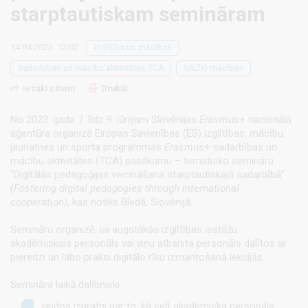
starptautiskam semināram
14.04.2023. 12:02
Izglītība un mācības
Sadarbības un mācību aktivitātes TCA
SALTO mācības
Iesaki citiem
Drukāt
No 2023. gada 7. līdz 9. jūnijam Slovēnijas
Erasmus
+ nacionālā
aģentūra organizē Eiropas Savienības (ES) izglītības, mācību,
jaunatnes un sporta programmas
Erasmus
+ sadarbības un
mācību aktivitātes (TCA) pasākumu – tematisko semināru
“Digitālās pedagoģijas veicināšana starptautiskajā sadarbībā”
(
Fostering digital pedagogies through international
cooperation)
, kas notiks Bledā, Slovēnijā.
Semināru organizē, lai augstākās izglītības iestāžu
akadēmiskais personāls vai viņu atbalsta personāls dalītos ar
pieredzi un labo praksi digitālo rīku izmantošanā lekcijās.
Semināra laikā dalībnieki:
veidos izpratni par to, kā celt akadēmiskā personāla