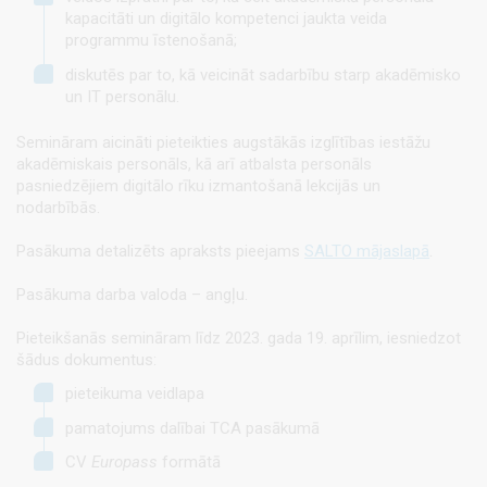
kapacitāti un digitālo kompetenci jaukta veida
programmu īstenošanā;
diskutēs par to, kā veicināt sadarbību starp akadēmisko
un IT personālu.
Semināram aicināti pieteikties augstākās izglītības iestāžu
akadēmiskais personāls, kā arī atbalsta personāls
pasniedzējiem digitālo rīku izmantošanā lekcijās un
nodarbībās.
Pasākuma detalizēts apraksts pieejams
SALTO mājaslapā
.
Pasākuma darba valoda – angļu.
Pieteikšanās semināram līdz 2023. gada 19. aprīlim, iesniedzot
šādus dokumentus:
pieteikuma veidlapa
pamatojums dalībai TCA pasākumā
CV
Europass
formātā