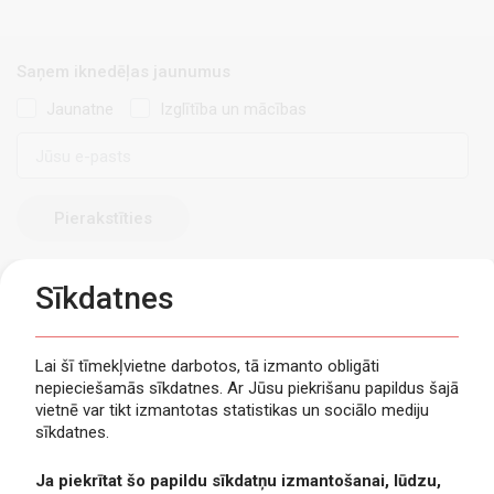
Saņem iknedēļas jaunumus
Jaunatne
Izglītība un mācības
E-
pasts
Sīkdatnes
Lai šī tīmekļvietne darbotos, tā izmanto obligāti
nepieciešamās sīkdatnes. Ar Jūsu piekrišanu papildus šajā
Privātuma politika
vietnē var tikt izmantotas statistikas un sociālo mediju
Piekļūstamība
sīkdatnes.
Viegli lasīt
Ja piekrītat šo papildu sīkdatņu izmantošanai, lūdzu,
Lapas karte