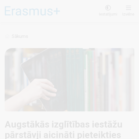
Pārlekt
uz
Iestatījumi
Izvēlne
galveno
saturu
Sākums
Augstākās izglītības iestāžu
pārstāvji aicināti pieteikties