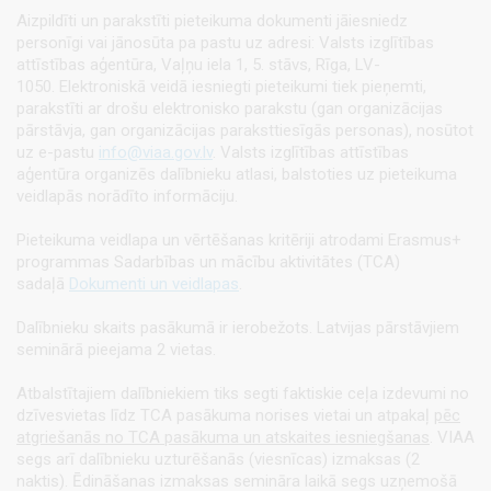
Aizpildīti un parakstīti pieteikuma dokumenti jāiesniedz
personīgi vai jānosūta pa pastu uz adresi: Valsts izglītības
attīstības aģentūra, Vaļņu iela 1, 5. stāvs, Rīga, LV-
1050. Elektroniskā veidā iesniegti pieteikumi tiek pieņemti,
parakstīti ar drošu elektronisko parakstu (gan organizācijas
pārstāvja, gan organizācijas paraksttiesīgās personas), nosūtot
uz e-pastu
info@viaa.gov.lv
. Valsts izglītības attīstības
aģentūra organizēs dalībnieku atlasi, balstoties uz pieteikuma
veidlapās norādīto informāciju.
Pieteikuma veidlapa un vērtēšanas kritēriji atrodami Erasmus+
programmas Sadarbības un mācību aktivitātes (TCA)
sadaļā
Dokumenti un veidlapas
.
Dalībnieku skaits pasākumā ir ierobežots. Latvijas pārstāvjiem
seminārā pieejama 2 vietas.
Atbalstītajiem dalībniekiem tiks segti faktiskie ceļa izdevumi no
dzīvesvietas līdz TCA pasākuma norises vietai un atpakaļ
pēc
atgriešanās no TCA pasākuma un atskaites iesniegšanas
. VIAA
segs arī dalībnieku uzturēšanās (viesnīcas) izmaksas (2
naktis). Ēdināšanas izmaksas semināra laikā segs uzņemošā