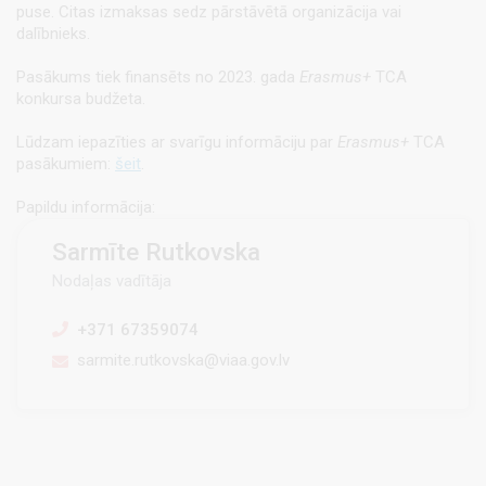
puse. Citas izmaksas sedz pārstāvētā organizācija vai
dalībnieks.
Pasākums tiek finansēts no 2023. gada
Erasmus+
TCA
konkursa budžeta.
Lūdzam iepazīties ar svarīgu informāciju par
Erasmus+
TCA
pasākumiem:
šeit
.
Papildu informācija:
Sarmīte Rutkovska
Nodaļas vadītāja
+371 67359074
sarmite.rutkovska@viaa.gov.lv