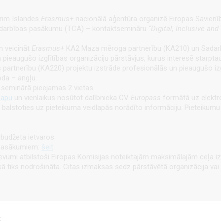
brim Islandes
Erasmus+
nacionālā aģentūra organizē Eiropas Savienīb
sadarbības pasākumu (TCA) – kontaktsemināru
“Digital, Inclusive an
n veicināt
Erasmus+
KA2 Maza mēroga partnerību (KA210) un Sadarbīb
pieaugušo izglītības organizāciju pārstāvjus, kurus interesē starpt
rtnerību (KA220) projektu izstrāde profesionālās un pieaugušo izgl
da – angļu.
m seminārā pieejamas 2 vietas.
lapu
un vienlaikus nosūtot dalībnieka CV
Europass
formātā uz elektr
, balstoties uz pieteikuma veidlapās norādīto informāciju. Pieteikumu
udžeta ietvaros.
asākumiem:
šeit
.
izdevumi atbilstoši Eiropas Komisijas noteiktajām maksimālajām ceļ
ā tiks nodrošināta. Citas izmaksas sedz pārstāvētā organizācija vai 
s