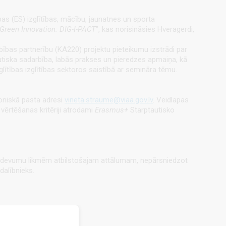
as (ES) izglītības, mācību, jaunatnes un sporta
d Green Innovation: DIG-I-PACT
”, kas norisināsies Hveragerdi,
as partnerību (KA220) projektu pieteikumu izstrādi par
autiska sadarbība, labās prakses un pieredzes apmaiņa, kā
ītības izglītības sektoros saistībā ar semināra tēmu.
oniskā pasta adresi
vineta.straume@viaa.gov.lv
. Veidlapas
 vērtēšanas kritēriji atrodami
Erasmus+
Starptautisko
a izdevumu likmēm atbilstošajam attālumam, nepārsniedzot
dalībnieks.