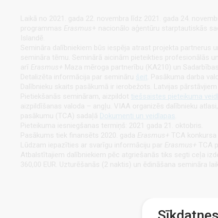
Laikā no 2021. gada 22. novembra līdz 2021. gada 24. novem
programmas
Erasmus
+ nacionālo aģentūru starptautiskās 
Islandē.
Semināra dalībniekiem būs iespēja atrast projekta partnerus u
semināra tēmu. Seminārā aicinām pieteikties profesionālās un 
arī
Erasmus+
Maza mēroga partnerību (KA210) un Sadarbības pa
Detalizēta informācija par semināru
šeit
. Pasākuma darba valo
Dalībnieku skaits pasākumā ir ierobežots. Latvijas pārstāvjie
Pietiekšanās semināram, aizpildot
tiešsaistes pieteikuma veid
aizpildīšanas valoda – angļu. VIAA organizēs dalībnieku atlasi
pasākumu (TCA) sadaļā
Dokumenti un veidlapas
.
Pieteikuma iesniegšanas termiņš: 2021 gada 21. oktobris
.
Pasākums tiek finansēts 2020. gada
Erasmus+
TCA konkursa b
Lūdzam iepazīties ar svarīgu informāciju par
Erasmus+
TCA p
Atbalstītajiem dalībniekiem pēc atgriešanās tiks segti ceļa 
360,00 EUR. Uzturēšanās (2 naktis) un ēdināšana semināra laik
Sīkdatne