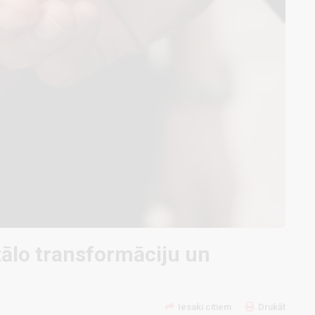
tālo transformāciju un
Iesaki citiem
Drukāt