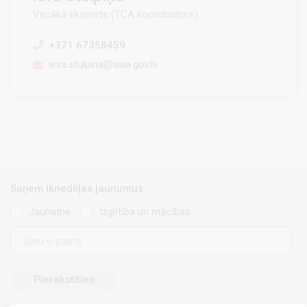
Vecākā eksperte (TCA koordinatore)
+371 67358459
ieva.stulpina@viaa.gov.lv
Saņem iknedēļas jaunumus
Jaunatne
Izglītība un mācības
E-
pasts