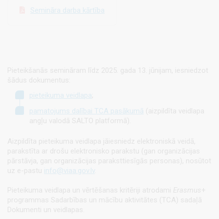
Semināra darba kārtība
Pieteikšanās semināram līdz 2025. gada 13. jūnijam, iesniedzot
šādus dokumentus:
pieteikuma veidlapa
;
pamatojums dalībai TCA pasākumā
(aizpildīta veidlapa
angļu valodā SALTO platformā).
Aizpildīta pieteikuma veidlapa jāiesniedz elektroniskā veidā,
parakstīta ar drošu elektronisko parakstu (gan organizācijas
pārstāvja, gan organizācijas paraksttiesīgās personas), nosūtot
uz e-pastu
info@viaa.gov.lv
.
Pieteikuma veidlapa un vērtēšanas kritēriji atrodami
Erasmus
+
programmas Sadarbības un mācību aktivitātes (TCA) sadaļā
Dokumenti un veidlapas.