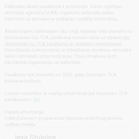
Dalībnieku skaits pasākumā ir ierobežots. Valsts izglītības
attīstības aģentūra (VIAA) organizēs dalībnieku atlasi,
balstoties uz pieteikuma veidlapās norādīto informāciju.
Atbalstītajiem dalībniekiem tiks segti faktiskie ceļa izdevumi no
dzīvesvietas līdz TCA pasākuma norises vietai un atpakaļ
pēc
atgriešanās no TCA pasākuma un atskaites iesniegšanas
.
Uzturēšanās (nakšņošana) un ēdināšanas izmaksas semināra
laikā nodrošinās uzņemošā puse. Citas izmaksas sedz
pārstāvētā organizācija vai dalībnieks.
Pasākums tiek finansēts no 2025. gada
Erasmus
+ TCA
konkursa budžeta.
Lūdzam iepazīties ar svarīgu informāciju par
Erasmus
+ TCA
pasākumiem:
šeit
.
Papildu informācija:
VIAA
Erasmus
+ programmas departamenta Programmas
vadības nodaļa
Ieva Stulpiņa