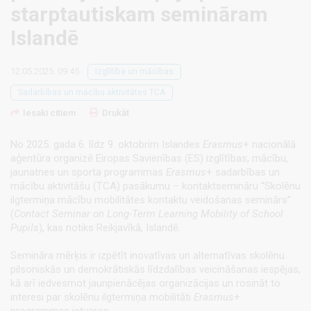
starptautiskam semināram
Islandē
12.05.2025. 09:45
Izglītība un mācības
Sadarbības un mācību aktivitātes TCA
Iesaki citiem
Drukāt
No 2025. gada 6. līdz 9. oktobrim Islandes
Erasmus
+ nacionālā
aģentūra organizē Eiropas Savienības (ES) izglītības, mācību,
jaunatnes un sporta programmas
Erasmus
+ sadarbības un
mācību aktivitāšu (TCA) pasākumu – kontaktsemināru “Skolēnu
ilgtermiņa mācību mobilitātes kontaktu veidošanas seminārs”
(
Contact Seminar on Long-Term Learning Mobility of School
Pupils
), kas notiks Reikjavīkā, Islandē.
Semināra mērķis ir izpētīt inovatīvas un alternatīvas skolēnu
pilsoniskās un demokrātiskās līdzdalības veicināšanas iespējas,
kā arī iedvesmot jaunpienācējas organizācijas un rosināt to
interesi par skolēnu ilgtermiņa mobilitāti
Erasmus
+