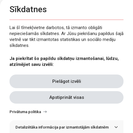
Sīkdatnes
Lai šī tīmekļvietne darbotos, tā izmanto obligāti
nepieciešamās sīkdatnes. Ar Jūsu piekrišanu papildus šajā
Privātuma politika
vietnē var tikt izmantotas statistikas un sociālo mediju
Piekļūstamība
sīkdatnes.
Viegli lasīt
Ja piekrītat šo papildu sīkdatņu izmantošanai, lūdzu,
Lapas karte
atzīmējiet savu izvēli:
Kontakti
Pielāgot izvēli
Apstiprināt visas
Withdraw
consent
Privātuma politika
Detalizētāka informācija par izmantotājām sīkdatnēm