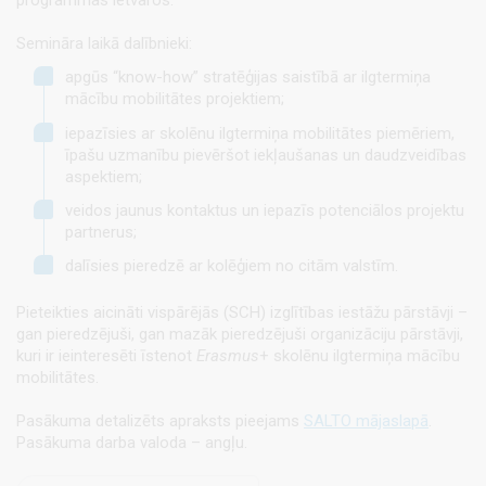
programmas ietvaros.
Semināra laikā dalībnieki:
apgūs “know-how” stratēģijas saistībā ar ilgtermiņa
mācību mobilitātes projektiem;
iepazīsies ar skolēnu ilgtermiņa mobilitātes piemēriem,
īpašu uzmanību pievēršot iekļaušanas un daudzveidības
aspektiem;
veidos jaunus kontaktus un iepazīs potenciālos projektu
partnerus;
dalīsies pieredzē ar kolēģiem no citām valstīm.
Pieteikties aicināti vispārējās (SCH) izglītības iestāžu pārstāvji –
gan pieredzējuši, gan mazāk pieredzējuši organizāciju pārstāvji,
kuri ir ieinteresēti īstenot
Erasmus
+ skolēnu ilgtermiņa mācību
mobilitātes.
Pasākuma detalizēts apraksts pieejams
SALTO mājaslapā
.
Pasākuma darba valoda – angļu.