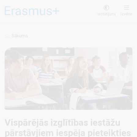
Pārlekt
uz
Iestatījumi
Izvēlne
galveno
saturu
Sākums
Vispārējās izglītības iestāžu
pārstāvjiem iespēja pieteikties