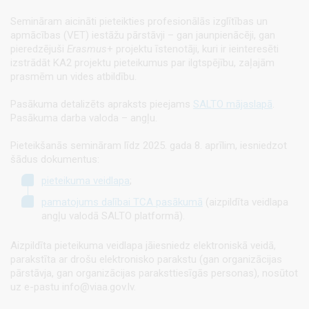
Semināram aicināti pieteikties profesionālās izglītības un
apmācības (VET) iestāžu pārstāvji – gan jaunpienācēji, gan
pieredzējuši
Erasmus
+ projektu īstenotāji, kuri ir ieinteresēti
izstrādāt KA2 projektu pieteikumus par ilgtspējību, zaļajām
prasmēm un vides atbildību.
Pasākuma detalizēts apraksts pieejams
SALTO mājaslapā
.
Pasākuma darba valoda – angļu.
Pieteikšanās semināram līdz 2025. gada 8. aprīlim, iesniedzot
šādus dokumentus:
pieteikuma veidlapa
;
pamatojums dalībai TCA pasākumā
(aizpildīta veidlapa
angļu valodā SALTO platformā).
Aizpildīta pieteikuma veidlapa jāiesniedz elektroniskā veidā,
parakstīta ar drošu elektronisko parakstu (gan organizācijas
pārstāvja, gan organizācijas paraksttiesīgās personas), nosūtot
uz e-pastu info@viaa.gov.lv.