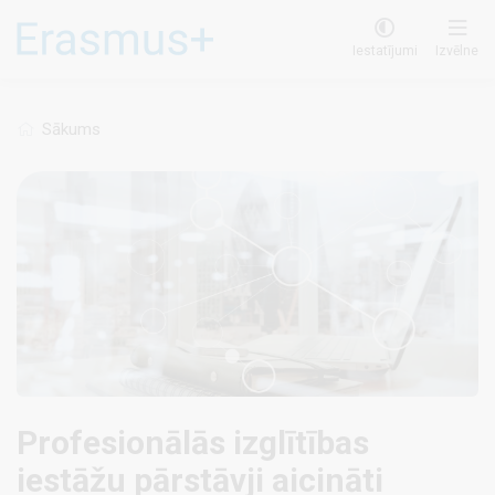
Pārlekt
uz
Iestatījumi
Izvēlne
galveno
saturu
Sākums
Profesionālās izglītības
iestāžu pārstāvji aicināti