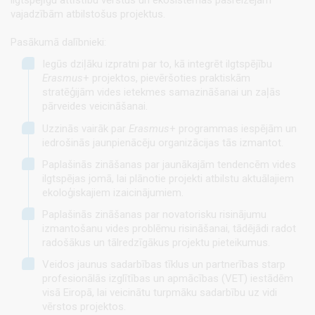
ilgtspējīgu attīstību vērstus un ekosistēmas pašreizējām
vajadzībām atbilstošus projektus.
Pasākumā dalībnieki:
Iegūs dziļāku izpratni par to, kā integrēt ilgtspējību
Erasmus
+ projektos, pievēršoties praktiskām
stratēģijām vides ietekmes samazināšanai un zaļās
pārveides veicināšanai.
Uzzinās vairāk par
Erasmus
+ programmas iespējām un
iedrošinās jaunpienācēju organizācijas tās izmantot.
Paplašinās zināšanas par jaunākajām tendencēm vides
ilgtspējas jomā, lai plānotie projekti atbilstu aktuālajiem
ekoloģiskajiem izaicinājumiem.
Paplašinās zināšanas par novatorisku risinājumu
izmantošanu vides problēmu risināšanai, tādējādi radot
radošākus un tālredzīgākus projektu pieteikumus.
Veidos jaunus sadarbības tīklus un partnerības starp
profesionālās izglītības un apmācības (VET) iestādēm
visā Eiropā, lai veicinātu turpmāku sadarbību uz vidi
vērstos projektos.