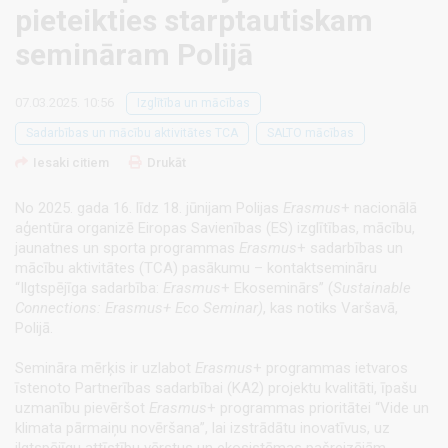
pieteikties starptautiskam
semināram Polijā
07.03.2025. 10:56
Izglītība un mācības
Sadarbības un mācību aktivitātes TCA
SALTO mācības
Iesaki citiem
Drukāt
No 2025. gada 16. līdz 18. jūnijam Polijas
Erasmus
+ nacionālā
aģentūra organizē Eiropas Savienības (ES) izglītības, mācību,
jaunatnes un sporta programmas
Erasmus
+ sadarbības un
mācību aktivitātes (TCA) pasākumu – kontaktsemināru
“Ilgtspējīga sadarbība:
Erasmus
+ Ekoseminārs” (
Sustainable
Connections: Erasmus+ Eco Seminar)
, kas notiks Varšavā,
Polijā.
Semināra mērķis ir uzlabot
Erasmus
+ programmas ietvaros
īstenoto Partnerības sadarbībai (KA2) projektu kvalitāti, īpašu
uzmanību pievēršot
Erasmus
+ programmas prioritātei “Vide un
klimata pārmaiņu novēršana”, lai izstrādātu inovatīvus, uz