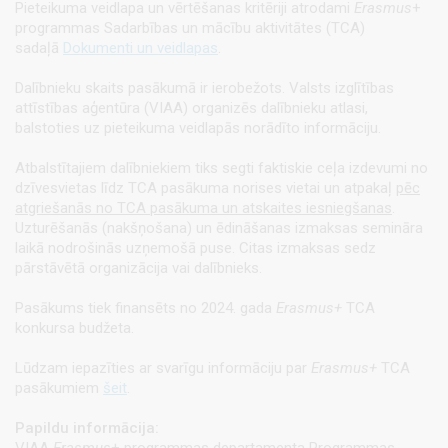
Pieteikuma veidlapa un vērtēšanas kritēriji atrodami
Erasmus
+
programmas
Sadarbības un mācību aktivitātes (TCA)
sadaļā
Dokumenti un veidlapas
.
Dalībnieku skaits pasākumā ir ierobežots. Valsts izglītības
attīstības aģentūra (VIAA) organizēs dalībnieku atlasi,
balstoties uz pieteikuma veidlapās norādīto informāciju.
Atbalstītajiem dalībniekiem tiks segti faktiskie ceļa izdevumi no
dzīvesvietas līdz TCA pasākuma norises vietai un atpakaļ
pēc
atgriešanās no TCA pasākuma un atskaites iesniegšanas
.
Uzturēšanās (nakšņošana) un ēdināšanas izmaksas semināra
laikā nodrošinās uzņemošā puse. Citas izmaksas sedz
pārstāvētā organizācija vai dalībnieks.
Pasākums tiek finansēts no 2024. gada
Erasmus+
TCA
konkursa budžeta.
Lūdzam iepazīties ar svarīgu informāciju par
Erasmus+
TCA
pasākumiem
šeit
.
Papildu informācija:
VIAA
Erasmus
+ programmas departamenta Programmas