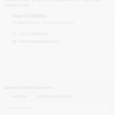
vadības nodaļa
Ieva Stulpiņa
Vecākā eksperte (TCA koordinatore)
+371 67358459
ieva.stulpina@viaa.gov.lv
Saņem iknedēļas jaunumus
Jaunatne
Izglītība un mācības
E-
pasts