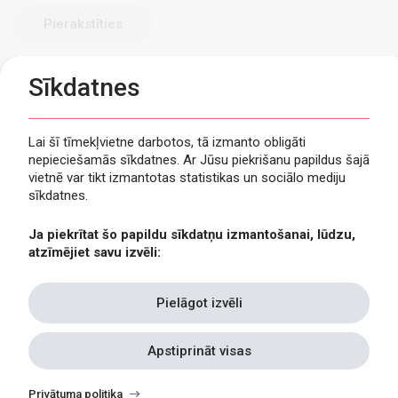
Sīkdatnes
Lai šī tīmekļvietne darbotos, tā izmanto obligāti
nepieciešamās sīkdatnes. Ar Jūsu piekrišanu papildus šajā
Privātuma politika
vietnē var tikt izmantotas statistikas un sociālo mediju
Piekļūstamība
sīkdatnes.
Viegli lasīt
Ja piekrītat šo papildu sīkdatņu izmantošanai, lūdzu,
Lapas karte
atzīmējiet savu izvēli:
Kontakti
Pielāgot izvēli
Apstiprināt visas
Withdraw
consent
Privātuma politika