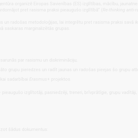
ģentūra organizē Eiropas Savienības (ES) izglītības, mācību, jauna
domājot pret rasisma praksi pieaugušo izglītībā” (
Re-thinking anti-
s un radošas metodoloģijas, lai integrētu pret rasisma praksi savā ikd
enā saskaras marginalizētās grupas.
s sarunās par rasismu un diskrimināciju;
gāto grupu pieredzes un radīt jaunas un radošas pieejas šo grupu at
ākai sadarbībai
Erasmus
+ projektos.
ieaugušo izglītotāji, pasniedzēji, treneri, brīvprātīgie, grupu vadītāji,
edzot šādus dokumentus: