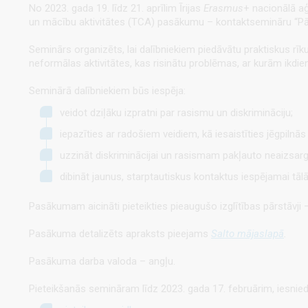
No 2023. gada 19. līdz 21. aprīlim Īrijas
Erasmus
+ nacionālā a
un mācību aktivitātes (TCA) pasākumu – kontaktsemināru “Pār
Seminārs organizēts, lai dalībniekiem piedāvātu praktiskus rīku
neformālas aktivitātes, kas risinātu problēmas, ar kurām ikdi
Seminārā dalībniekiem būs iespēja:
veidot dziļāku izpratni par rasismu un diskrimināciju;
iepazīties ar radošiem veidiem, kā iesaistīties jēgpilnā
uzzināt diskriminācijai un rasismam pakļauto neaizsar
dibināt jaunus, starptautiskus kontaktus iespējamai tāl
Pasākumam aicināti pieteikties pieaugušo izglītības pārstāvji – p
Pasākuma detalizēts apraksts pieejams
Salto mājaslapā
.
Pasākuma darba valoda – angļu.
Pieteikšanās semināram līdz 2023. gada 17. februārim, iesni