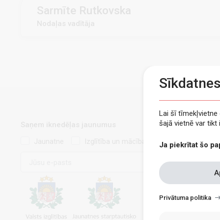
Sarmīte Rutkovska
Nodaļas vadītāja
Sīkdatne
Lai šī tīmekļvietn
šajā vietnē var tik
Saņem iknedēļas jaunumus
Jaunatne
Izglītība un mācības
Ja piekrītat šo pa
E-
pasts
Withdraw
A
consent
Privātuma politika