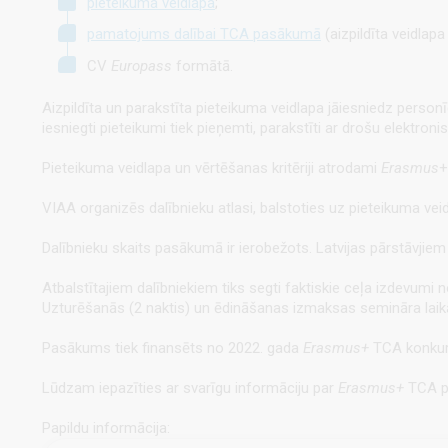
pieteikuma veidlapa
;
pamatojums dalībai TCA pasākumā
(aizpildīta veidlap
CV
Europass
formātā.
Aizpildīta un parakstīta pieteikuma veidlapa jāiesniedz personīg
iesniegti pieteikumi tiek pieņemti, parakstīti ar drošu elektr
Pieteikuma veidlapa un vērtēšanas kritēriji atrodami
Erasmus
+
VIAA organizēs dalībnieku atlasi, balstoties uz pieteikuma vei
Dalībnieku skaits pasākumā ir ierobežots. Latvijas pārstāvjie
Atbalstītajiem dalībniekiem tiks segti faktiskie ceļa izdevumi
Uzturēšanās (2 naktis) un ēdināšanas izmaksas semināra laik
Pasākums tiek finansēts no 2022. gada
Erasmus+
TCA konkur
Lūdzam iepazīties ar svarīgu informāciju par
Erasmus+
TCA p
Papildu informācija: