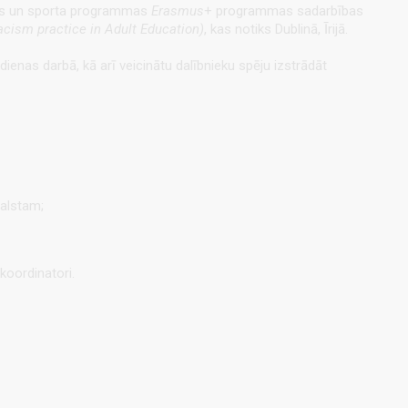
tnes un sporta programmas
Erasmus
+ programmas sadarbības
racism practice in Adult Education)
, kas notiks Dublinā, Īrijā.
ienas darbā, kā arī veicinātu dalībnieku spēju izstrādāt
balstam;
 koordinatori.