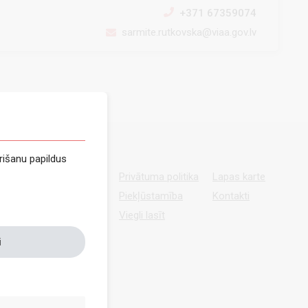
+371 67359074
sarmite.rutkovska@viaa.gov.lv
rišanu papildus
Privātuma politika
Lapas karte
Piekļūstamība
Kontakti
Viegli lasīt
i