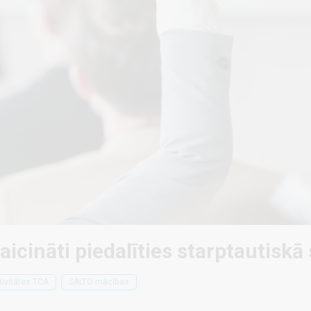
 aicināti piedalīties starptautisk
ivitātes TCA
SALTO mācības