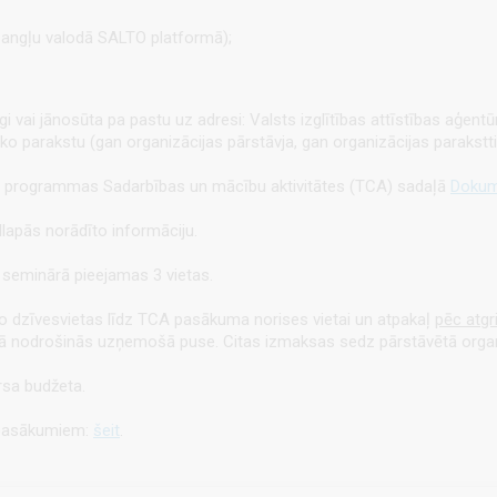
a angļu valodā SALTO platformā);
i vai jānosūta pa pastu uz adresi: Valsts izglītības attīstības aģentūr
onisko parakstu (gan organizācijas pārstāvja, gan organizācijas parak
 programmas Sadarbības un mācību aktivitātes (TCA) sadaļā
Dokum
dlapās norādīto informāciju.
m seminārā pieejamas 3 vietas.
 no dzīvesvietas līdz TCA pasākuma norises vietai un atpakaļ
pēc atg
ā nodrošinās uzņemošā puse. Citas izmaksas sedz pārstāvētā organiz
sa budžeta.
asākumiem:
šeit
.