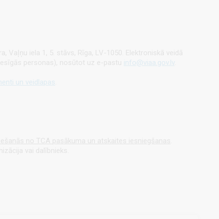
a, Vaļņu iela 1, 5. stāvs, Rīga, LV-1050.
Elektroniskā veidā
sttiesīgās personas), nosūtot uz e-pastu
info@viaa.gov.lv
.
enti un veidlapas
.
riešanās no TCA pasākuma un atskaites iesniegšanas
.
ācija vai dalībnieks.