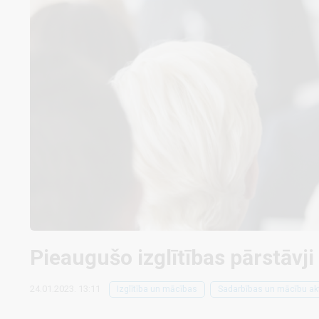
Pieaugušo izglītības pārstāvji
24.01.2023. 13:11
Izglītība un mācības
Sadarbības un mācību akt