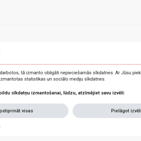
s
e darbotos, tā izmanto obligāti nepieciešamās sīkdatnes. Ar Jūsu piek
t izmantotas statistikas un sociālo mediju sīkdatnes.
pildu sīkdatņu izmantošanai, lūdzu, atzīmējiet savu izvēli:
pstiprināt visas
Pielāgot izvēl