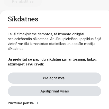
Sīkdatnes
Lai šī tīmekļvietne darbotos, tā izmanto obligāti
nepieciešamās sīkdatnes. Ar Jūsu piekrišanu papildus šajā
Privātuma politika
vietnē var tikt izmantotas statistikas un sociālo mediju
Piekļūstamība
sīkdatnes.
Viegli lasīt
Ja piekrītat šo papildu sīkdatņu izmantošanai, lūdzu,
Lapas karte
atzīmējiet savu izvēli:
Kontakti
Pielāgot izvēli
Apstiprināt visas
Withdraw
consent
Privātuma politika