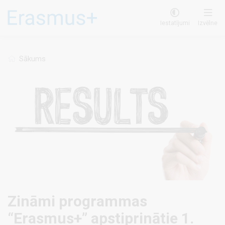
Pārlekt
uz
Iestatījumi
Izvēlne
galveno
saturu
Sākums
Zināmi programmas
“Erasmus+” apstiprinātie 1.