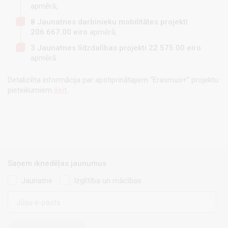
apmērā
;
8 Jaunatnes darbinieku mobilitātes projekti
206 667.00
eiro
apmērā;
3 Jaunatnes līdzdalības projekti
22 575.00
eiro
apmērā.
Detalizēta informācija par apstiprinātajiem “Erasmus+” projektu
pieteikumiem
šeit
.
Saņem iknedēļas jaunumus
Jaunatne
Izglītība un mācības
E-
pasts