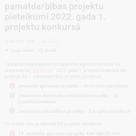
pamatdarbības projektu
pieteikumi 2022. gada 1.
projektu konkursā
02.06.2022. 12:00
Jaunatne
Iesaki citiem
Drukāt
Jaunatnes starptautisko programmu aģentūra informē, ka
programmas
"Erasmus+"
2022. gada 1. projektu konkursā tika
iesniegti
60
1. pamatdarbības projektu pieteikumi:
Jauniešu apmaiņas projekti
–
40
projektu pieteikumi;
Jaunatnes darbinieku mobilitātes projekti
–
15
projektu pieteikumi;
Jaunatnes līdzdalības projekti
–
5
projektu pieteikumi.
No kuriem tika apstiprināti
29
projektu pieteikumi:
18 Jauniešu apmaiņas projekti 448 580.00 eiro