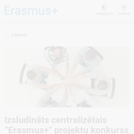
Pārlekt
uz
Iestatījumi
Izvēlne
galveno
saturu
Sākums
Izsludināts centralizētais
“Erasmus+” projektu konkurss