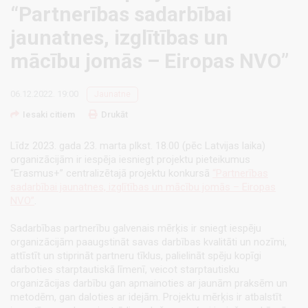
“Partnerības sadarbībai
jaunatnes, izglītības un
mācību jomās – Eiropas NVO”
06.12.2022. 19:00
Jaunatne
Iesaki citiem
Drukāt
Līdz 2023. gada 23. marta plkst. 18.00 (pēc Latvijas laika)
organizācijām ir iespēja iesniegt projektu pieteikumus
“Erasmus+” centralizētajā projektu konkursā
“Partnerības
sadarbībai jaunatnes, izglītības un mācību jomās – Eiropas
NVO”
.
Sadarbības partnerību galvenais mērķis ir sniegt iespēju
organizācijām paaugstināt savas darbības kvalitāti un nozīmi,
attīstīt un stiprināt partneru tīklus, palielināt spēju kopīgi
darboties starptautiskā līmenī, veicot starptautisku
organizācijas darbību gan apmainoties ar jaunām praksēm un
metodēm, gan daloties ar idejām. Projektu mērķis ir atbalstīt