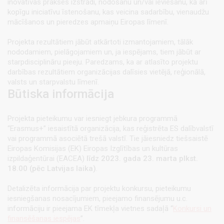
inovatīvas prakses izstrādi, nodošanu un/vai ieviešanu, kā arī
kopīgu iniciatīvu īstenošanu, kas veicina sadarbību, vienaudžu
mācīšanos un pieredzes apmaiņu Eiropas līmenī.
Projekta rezultātiem jābūt atkārtoti izmantojamiem, tālāk
nododamiem, pielāgojamiem un, ja iespējams, tiem jābūt ar
starpdisciplināru pieeju. Paredzams, ka ar atlasīto projektu
darbības rezultātiem organizācijas dalīsies vietējā, reģionālā,
valsts un starpvalstu līmenī.
Būtiska informācija
Projekta pieteikumu var iesniegt jebkura programmā
“Erasmus+” iesaistītā organizācija, kas reģistrēta ES dalībvalstī
vai programmā asociētā trešā valstī. Tie jāiesniedz tiešsaistē
Eiropas Komisijas (EK) Eiropas Izglītības un kultūras
izpildaģentūrai (EACEA)
līdz 2023. gada 23. marta plkst.
18.00 (pēc Latvijas laika)
.
Detalizēta informācija par projektu konkursu, pieteikumu
iesniegšanas nosacījumiem, pieejamo finansējumu u.c.
informāciju ir pieejama EK tīmekļa vietnes sadaļā “
Konkursi un
finansēšanas iespējas
”.