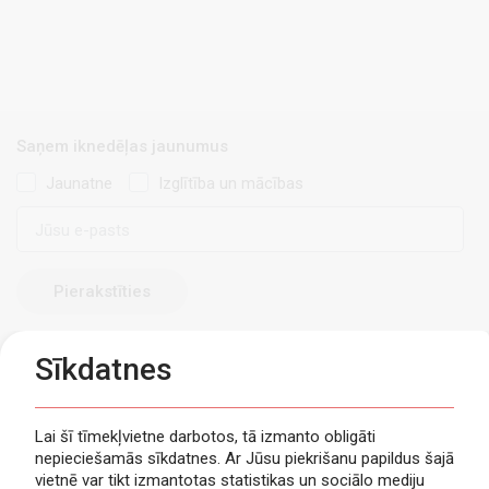
Saņem iknedēļas jaunumus
Jaunatne
Izglītība un mācības
E-
pasts
Sīkdatnes
Lai šī tīmekļvietne darbotos, tā izmanto obligāti
nepieciešamās sīkdatnes. Ar Jūsu piekrišanu papildus šajā
Privātuma politika
vietnē var tikt izmantotas statistikas un sociālo mediju