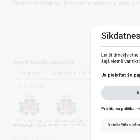
Plašāka informāciju par “Erasmus+” programmu, projektu konk
Sīkdatne
Lai šī tīmekļvietn
šajā vietnē var tik
Saņem iknedēļas jaunumus
Jaunatne
Izglītība un mācības
Ja piekrītat šo pa
E-
pasts
Withdraw
A
consent
Privātuma politika
Detalizētāka inf
© Erasmus+ Latvija, 2021