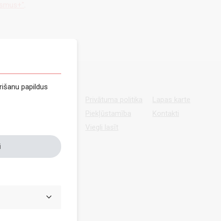
asmus+"
.
rišanu papildus
Privātuma politika
Lapas karte
Piekļūstamība
Kontakti
Viegli lasīt
i