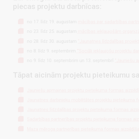
piecas projektu darbnīcas:
no 17. līdz 19. augustam
mācības par sadarbības partn
no 23. līdz 25. augustam
mācības iekļaujošām organizā
no 28. līdz 30. augustam
“Jaunatnes līdzdalības projek
no 8. līdz 9. septembrim
“
Sociāli iekļaujošu projektu d
no 9. līdz 10. septembrim un 13. septembrī
“Jauniešu a
Tāpat aicinām projektu pieteikumu 
Jauniešu apmaiņas projektu pieteikuma formas aizpild
Jaunatnes darbinieku mobilitātes projektu pieteikuma 
Jaunatnes līdzdalības projektu pieteikuma formas aizp
Sadarbības partnerības projektu pieteikuma formas aiz
Maza mēroga partnerības pieteikuma formas aizpildīš