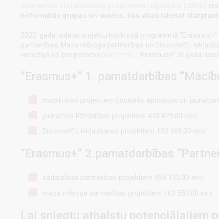
Jaunatnes starptautisko programmu aģentūra (JSPA)
izs
neformālās grupas un ikviens, kas vēlas īstenot
starptaut
2022. gada rudens projektu konkursā programmā “Erasmus+” ie
partnerības, Maza mēroga partnerības un DiscoverEU iekļaušanas
vienotajā ES programmu
platformā
. “Erasmus+” šī gada rude
“Erasmus+” 1. pamatdarbības “Mācību
mobilitātes projektiem (jauniešu apmaiņas un jaunatnes 
jaunatnes līdzdalības projektiem 470 879.00 eiro;
DiscoverEU iekļaušanas projektiem 103 169.00 eiro.
“Erasmus+” 2.pamatdarbības “Partner
sadarbības partnerības projektiem 958 133.00 eiro;
maza mēroga partnerības projektiem 103 550.00 eiro.
Lai sniegtu atbalstu potenciālajiem 