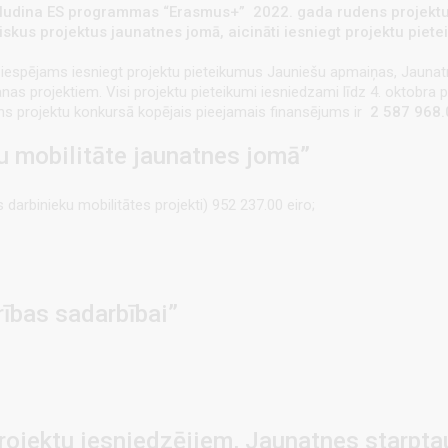
ludina ES programmas “Erasmus+” 2022. gada rudens projekt
iskus projektus jaunatnes jomā, aicināti iesniegt projektu pie
spējams iesniegt projektu pieteikumus Jauniešu apmaiņas, Jaunatne
 projektiem. Visi projektu pieteikumi iesniedzami līdz 4. oktobra plk
ns projektu konkursā kopējais pieejamais finansējums ir
2 587 968
 mobilitāte jaunatnes jomā”
darbinieku mobilitātes projekti) 952 237.00 eiro;
ības sadarbībai”
projektu iesniedzējiem, Jaunatnes starp