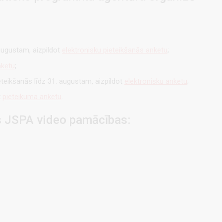
 augustam, aizpildot
elektronisku pieteikšanās anketu
;
nketu
;
eteikšanās līdz 31. augustam, aizpildot
elektronisku anketu
;
t
pieteikuma anketu
.
s JSPA video pamācības: