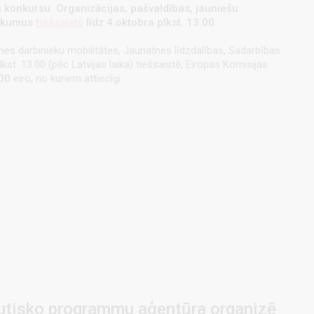
u konkursu.
Organizācijas, pašvaldības, jauniešu
teikumus
tiešsaistē
līdz 4.oktobra plkst. 13.00.
s darbinieku mobilitātes, Jaunatnes līdzdalības, Sadarbības
st. 13.00 (pēc Latvijas laika) tiešsaistē, Eiropas Komisijas
.00
eiro, no kuriem attiecīgi:
tautisko programmu aģentūra organizē