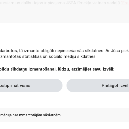
ursiem un dalību tajos ir pieejama JSPA tīmekļa vietnes sadaļā
"Er
s
e darbotos, tā izmanto obligāti nepieciešamās sīkdatnes. Ar Jūsu piek
t izmantotas statistikas un sociālo mediju sīkdatnes.
pildu sīkdatņu izmantošanai, lūdzu, atzīmējiet savu izvēli:
pstiprināt visas
Pielāgot izvēl
ormācija par izmantotājām sīkdatnēm