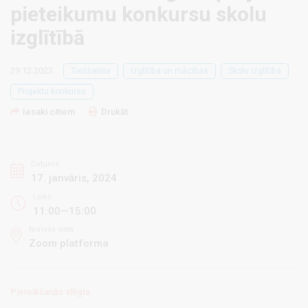
pieteikumu konkursu skolu
izglītībā
29.12.2023.
Tiešsaiste
Izglītība un mācības
Skolu izglītība
Projektu konkurss
Iesaki citiem
Drukāt
Datums
17. janvāris, 2024
Laiks
11:00—15:00
Norises vieta
Zoom platforma
Pieteikšanās slēgta