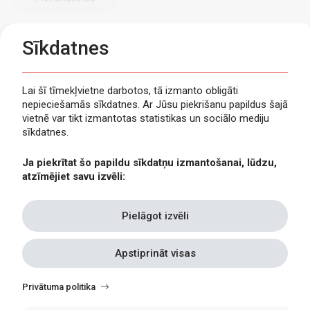
Sīkdatnes
Lai šī tīmekļvietne darbotos, tā izmanto obligāti
nepieciešamās sīkdatnes. Ar Jūsu piekrišanu papildus šajā
Privātuma politika
vietnē var tikt izmantotas statistikas un sociālo mediju
Piekļūstamība
sīkdatnes.
Viegli lasīt
Ja piekrītat šo papildu sīkdatņu izmantošanai, lūdzu,
Lapas karte
atzīmējiet savu izvēli:
Kontakti
Pielāgot izvēli
Apstiprināt visas
Withdraw
consent
Privātuma politika