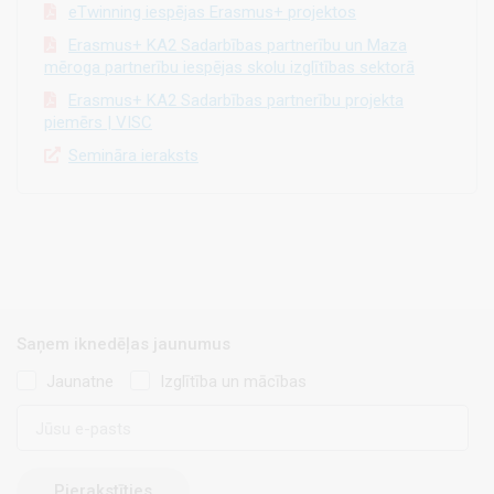
eTwinning iespējas Erasmus+ projektos
Erasmus+ KA2 Sadarbības partnerību un Maza
mēroga partnerību iespējas skolu izglītības sektorā
Erasmus+ KA2 Sadarbības partnerību projekta
piemērs | VISC
Semināra ieraksts
Saņem iknedēļas jaunumus
Jaunatne
Izglītība un mācības
E-
pasts