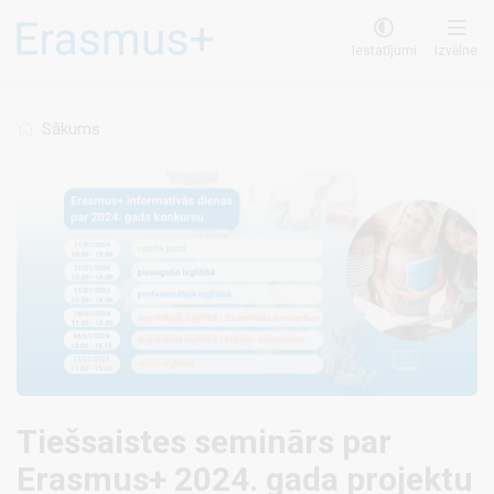
Pārlekt
uz
Iestatījumi
Izvēlne
galveno
saturu
Sākums
Tiešsaistes seminārs par
Erasmus+ 2024. gada projektu