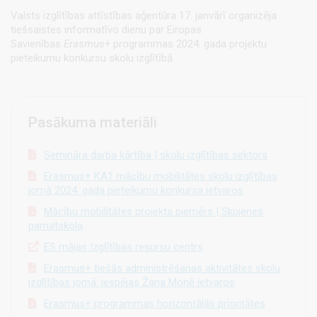
Valsts izglītības attīstības aģentūra 17. janvārī organizēja
tiešsaistes informatīvo dienu par Eiropas
Savienības
Erasmus+
programmas 2024. gada projektu
pieteikumu konkursu skolu izglītībā.
Pasākuma materiāli
Semināra darba kārtība | skolu izglītības sektors
Erasmus+ KA1 mācību mobilitātes skolu izglītības
jomā 2024. gada pieteikumu konkursa ietvaros
Mācību mobilitātes projekta piemērs | Skujenes
pamatskola
ES mājas Izglītības resursu centrs
Erasmus+ tiešās administrēšanas aktivitātes skolu
izglītības jomā: iespējas Žana Monē ietvaros
Erasmus+ programmas horizontālās prioritātes