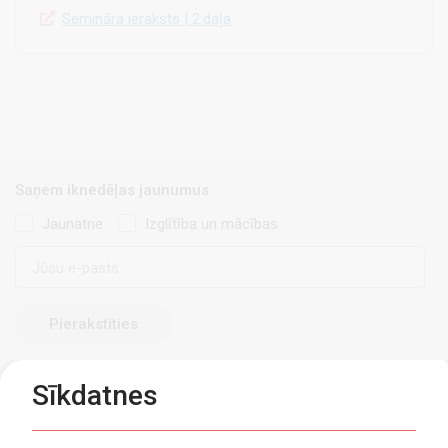
Semināra ieraksts | 2.daļa
Saņem iknedēļas jaunumus
Jaunatne
Izglītība un mācības
E-
pasts
Sīkdatnes