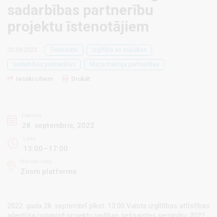
sadarbības partnerību
projektu īstenotājiem
22.09.2022.
Tiešsaiste
Izglītība un mācības
Sadarbības partnerības
Maza mēroga partnerības
Iesaki citiem
Drukāt
Datums
28. septembris, 2022
Laiks
13:00—17:00
Norises vieta
Zoom platforma
2022. gada 28. septembrī plkst. 13.00 Valsts izglītības attīstības
aģentūra organizē projektu vadības tiešsaistes semināru 2022.