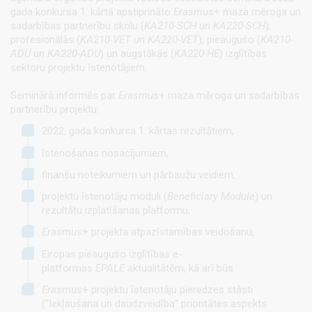
gada konkursa 1. kārtā apstiprināto
Erasmus
+ maza mēroga un
sadarbības partnerību skolu (
KA210-SCH un KA220-SCH
),
profesionālās (
KA210-VET un KA220-VET
), pieaugušo (
KA210-
ADU un KA220-ADU
) un augstākās (
KA220-HE
) izglītības
sektoru projektu īstenotājiem.
Seminārā informēs par
Erasmus
+ maza mēroga un sadarbības
partnerību projektu:
2022. gada konkursa 1. kārtas rezultātiem,
īstenošanas nosacījumiem,
finanšu noteikumiem un pārbaužu veidiem,
projektu īstenotāju moduli (
Beneficiary Module
) un
rezultātu izplatīšanas platformu,
Erasmus
+ projekta atpazīstamības veidošanu,
Eiropas pieaugušo izglītības e-
platformas
EPALE
aktualitātēm, kā arī būs
Erasmus
+ projektu īstenotāju pieredzes stāsti
(“Iekļaušana un daudzveidība” prioritātes aspekts