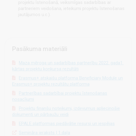
projektu īstenošanā, veiksmīgas sadarbības ar
partneriem veidošana, ieteikumi projektu īstenošanas
jautājumos u.c.).
Pasākuma materiāli
Maza mēroga un sadarbības partnerību 2022. gada1.
kārtas projektu konkursa rezultāti
Erasmus+ atskaišu platforma Beneficiary Module un
Erasmus+ projektu rezultātu platforma
Partnerības sadarbībai projektu īstenošanas
nosacījumi
Projektu finanšu noteikumi, izdevumus apliecinošie
dokumenti un pārbaužu veidi
EPALE platformas piedāvātie resursi un iespējas
Semināra ieraksts | 1.daļa