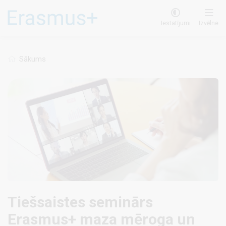
Pārlekt
uz
Iestatījumi
Izvēlne
galveno
saturu
Sākums
Tiešsaistes seminārs
Erasmus+ maza mēroga un