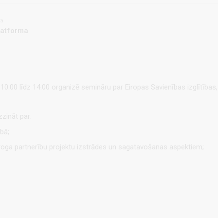
ta
atforma
st. 10.00 līdz 14.00 organizē semināru par Eiropas Savienības izglīt
zzināt par:
bā;
oga partnerību projektu izstrādes un sagatavošanas aspektiem;