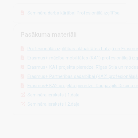
Semināra darba kārtība| Profesionālā izglītība
Pasākuma materiāli
Profesionālās izglītības aktualitātes Latvijā un Erasmu
Erasmus+ mācību mobilitātes (KA1) profesionālajā izgl
Erasmus+ KA1 projekta pieredze: Rīgas Stila un mode
Erasmus+ Partnerības sadarbībai (KA2) profesionālajā 
Erasmus+ KA2 projekta pieredze: Daugavpils Dizaina u
Semināra ieraksts | 1.daļa
Semināra ieraksts | 2.daļa