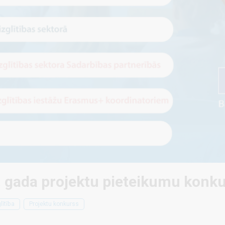
gada projektu pieteikumu konkurs
lītība
Projektu konkurss