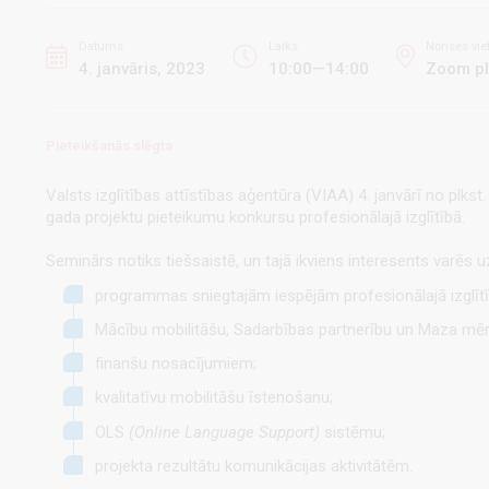
Datums
Laiks
Norises vie
4. janvāris, 2023
10:00—14:00
Zoom pl
Pieteikšanās slēgta
Valsts izglītības attīstības aģentūra (VIAA) 4. janvārī no plk
gada projektu pieteikumu konkursu profesionālajā izglītībā.
Seminārs notiks tiešsaistē, un tajā ikviens interesents varēs u
programmas sniegtajām iespējām profesionālajā izglītī
Mācību mobilitāšu, Sadarbības partnerību un Maza mēr
finanšu nosacījumiem;
kvalitatīvu mobilitāšu īstenošanu;
OLS
(Online Language Support)
sistēmu;
projekta rezultātu komunikācijas aktivitātēm.