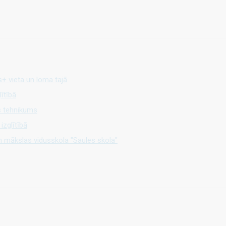
s+ vieta un loma tajā
ītībā
s tehnikums
izglītībā
n mākslas vidusskola "Saules skola"