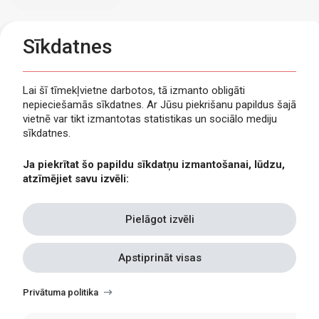
Sīkdatnes
Lai šī tīmekļvietne darbotos, tā izmanto obligāti
nepieciešamās sīkdatnes. Ar Jūsu piekrišanu papildus šajā
Privātuma politika
vietnē var tikt izmantotas statistikas un sociālo mediju
Piekļūstamība
sīkdatnes.
Viegli lasīt
Ja piekrītat šo papildu sīkdatņu izmantošanai, lūdzu,
Lapas karte
atzīmējiet savu izvēli:
Kontakti
Pielāgot izvēli
Apstiprināt visas
Withdraw
consent
Privātuma politika