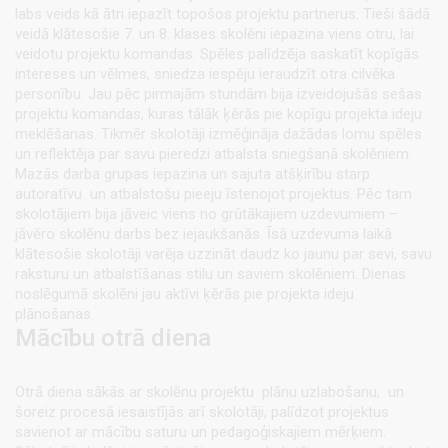
labs veids kā ātri iepazīt topošos projektu partnerus. Tieši šādā
veidā klātesošie 7. un 8. klases skolēni iepazina viens otru, lai
veidotu projektu komandas. Spēles palīdzēja saskatīt kopīgās
intereses un vēlmes, sniedza iespēju ieraudzīt otra cilvēka
personību. Jau pēc pirmajām stundām bija izveidojušās sešas
projektu komandas, kuras tālāk ķērās pie kopīgu projekta ideju
meklēšanas. Tikmēr skolotāji izmēģināja dažādas lomu spēles
un reflektēja par savu pieredzi atbalsta sniegšanā skolēniem.
Mazās darba grupas iepazina un sajuta atšķirību starp
autoratīvu un atbalstošu pieeju īstenojot projektus. Pēc tam
skolotājiem bija jāveic viens no grūtākajiem uzdevumiem –
jāvēro skolēnu darbs bez iejaukšanās. Īsā uzdevuma laikā
klātesošie skolotāji varēja uzzināt daudz ko jaunu par sevi, savu
raksturu un atbalstīšanas stilu un saviem skolēniem. Dienas
noslēgumā skolēni jau aktīvi ķērās pie projekta ideju
plānošanas.
Mācību otrā diena
Otrā diena sākās ar skolēnu projektu plānu uzlabošanu, un
šoreiz procesā iesaistījās arī skolotāji, palīdzot projektus
savienot ar mācību saturu un pedagoģiskajiem mērķiem.