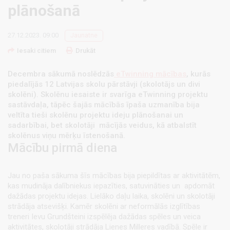
plānošanā
27.12.2023. 09:00
Jaunatne
Iesaki citiem
Drukāt
Decembra sākumā noslēdzās
eTwinning mācības
, kurās
piedalījās 12 Latvijas skolu pārstāvji (skolotājs un divi
skolēni). Skolēnu iesaiste ir svarīga eTwinning projektu
sastāvdaļa, tāpēc šajās mācībās īpaša uzmanība bija
veltīta tieši skolēnu projektu ideju plānošanai un
sadarbībai, bet skolotāji mācījās veidus, kā atbalstīt
skolēnus viņu mērķu īstenošanā.
Mācību pirmā diena
Jau no paša sākuma šīs mācības bija piepildītas ar aktivitātēm,
kas mudināja dalībniekus iepazīties, satuvināties un apdomāt
dažādas projektu idejas. Lielāko daļu laika, skolēni un skolotāji
strādāja atsevišķi. Kamēr skolēni ar neformālās izglītības
treneri Ievu Grundšteini izspēlēja dažādas spēles un veica
aktivitātes, skolotāji strādāja Lienes Milleres vadībā. Spēle ir