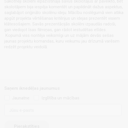
Sākotnēji skolēni iepazīstināja savus skolotājus ar paveikto, bet
skolotājiem bija iespēja komentēt un papildināt dažus aspektus,
saglabājot oriģinālo skolēnu ideju. Mācību noslēgumā vien atlika
apgūt projekta vērtēšanas kritērijus un idejas prezentēt visiem
klātesošajiem. Savās prezentācijās skolēni izpaudās radoši,
gan viedojot īsas filmiņas, gan rādot iestudētas etīdes.
Kopumā viss noritēja veiksmīgi un uz mājām devās sešas
jaunas projektu komandas, kuru veikumu jau drīzumā varēsim
redzēt projektu veidolā.
Saņem iknedēļas jaunumus
Jaunatne
Izglītība un mācības
E-
pasts