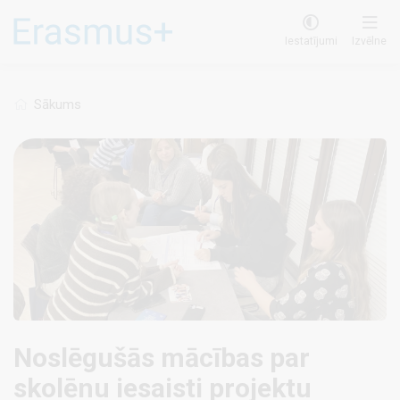
Pārlekt
uz
Iestatījumi
Izvēlne
galveno
saturu
Sākums
Noslēgušās mācības par
skolēnu iesaisti projektu