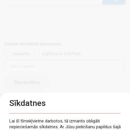
Saņem iknedēļas jaunumus
Jaunatne
Izglītība un mācības
E-
pasts
Sīkdatnes
Lai šī tīmekļvietne darbotos, tā izmanto obligāti
nepieciešamās sīkdatnes. Ar Jūsu piekrišanu papildus šajā
Privātuma politika