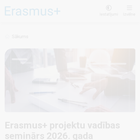
Pārlekt
uz
Iestatījumi
Izvēlne
galveno
saturu
Sākums
Erasmus+ projektu vadības
seminārs 2026. gada