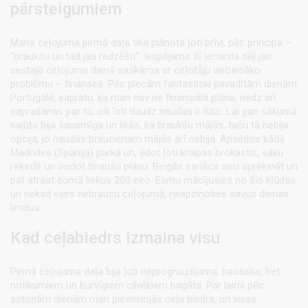
pārsteigumiem
Mana ceļojuma pirmā daļa tika plānota ļoti brīvi, pēc principa –
"braukšu un tad jau redzēšu". Iespējams šī iemesla dēļ jau
sestajā ceļojuma dienā saskāros ar ceļotāju visbaisāko
problēmu – finanses. Pēc piecām fantastiski pavadītām dienām
Portugālē, sapratu, ka man nav ne finansiālā plāna, nedz arī
saprašanas par to, cik īsti daudz naudas ir līdzi. Lai gan sākumā
sajūta bija šausmīga un likās, ka braukšu mājās, taču tā nebija
opcija, jo naudas braucienam mājās arī nebija. Apsēdos kādā
Madrides (Spānijā) parkā un, ēdot ļoti knapas brokastis, sāku
rēķināt un veidot finanšu plānu. Beigās sanāca visu aprēķināt un
pat atrast somā liekus 200 eiro. Esmu mācījusies no šīs kļūdas
un nekad vairs nebraucu ceļojumā, neapzinoties savus dienas
limitus.
Kad ceļabiedrs izmaina visu
Pirmā ceļojuma daļa bija ļoti neprognozējama, haotiska, bet
notikumiem un burvīgiem cilvēkiem bagāta. Par laimi pēc
astoņām dienām man pievienojās ceļa biedrs, un visas