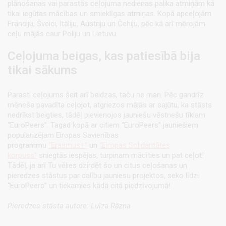
plānošanas vai parastās ceļojuma nedienas palika atmiņām kā
tikai iegūtas mācības un smieklīgas atmiņas. Kopā apceļojām
Franciju, Šveici, Itāliju, Austriju un Čehiju, pēc kā arī mērojām
ceļu mājās caur Poliju un Lietuvu.
Ceļojuma beigas, kas patiesībā bija
tikai sākums
Parasti ceļojums šeit arī beidzas, taču ne man. Pēc gandrīz
mēneša pavadīta ceļojot, atgriezos mājās ar sajūtu, ka stāsts
nedrīkst beigties, tādēļ pievienojos jauniešu vēstnešu tīklam
“EuroPeers”. Tagad kopā ar citiem “EuroPeers” jauniešiem
popularizējam Eiropas Savienības
programmu
“Erasmus+”
un
“Eiropas Solidaritātes
korpuss”
sniegtās iespējas, turpinam mācīties un pat ceļot!
Tādēļ, ja arī Tu vēlies dzirdēt šo un citus ceļošanas un
pieredzes stāstus par dalību jauniesu projektos, seko līdzi
“EuroPeers” un tiekamies kādā citā piedzīvojumā!
Pieredzes stāsta autore: Luīza Rāzna