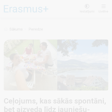
Pārlekt
uz
Iestatījumi
Izvēlne
galveno
saturu
Sākums
Pieredze
Ceļojums, kas sākās spontāni,
bet aizveda līdz jauniešu-