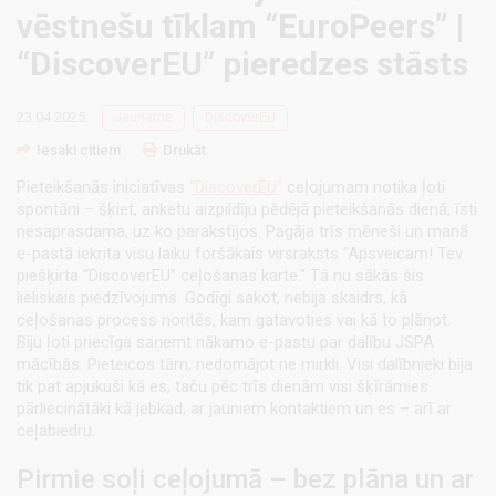
vēstnešu tīklam “EuroPeers” |
“DiscoverEU” pieredzes stāsts
23.04.2025.
Jaunatne
DiscoverEU
Iesaki citiem
Drukāt
Pieteikšanās iniciatīvas
“DiscoverEU”
ceļojumam notika ļoti
spontāni – šķiet, anketu aizpildīju pēdējā pieteikšanās dienā, īsti
nesaprasdama, uz ko parakstījos. Pagāja trīs mēneši un manā
e-pastā iekrita visu laiku foršākais virsraksts "Apsveicam! Tev
piešķirta “DiscoverEU” ceļošanas karte." Tā nu sākās šis
lieliskais piedzīvojums. Godīgi sakot, nebija skaidrs, kā
ceļošanas process noritēs, kam gatavoties vai kā to plānot.
Biju ļoti priecīga saņemt nākamo e-pastu par dalību JSPA
mācībās. Pieteicos tām, nedomājot ne mirkli. Visi dalībnieki bija
tik pat apjukuši kā es, taču pēc trīs dienām visi šķīrāmies
pārliecinātāki kā jebkad, ar jauniem kontaktiem un es – arī ar
ceļabiedru.
Pirmie soļi ceļojumā – bez plāna un ar