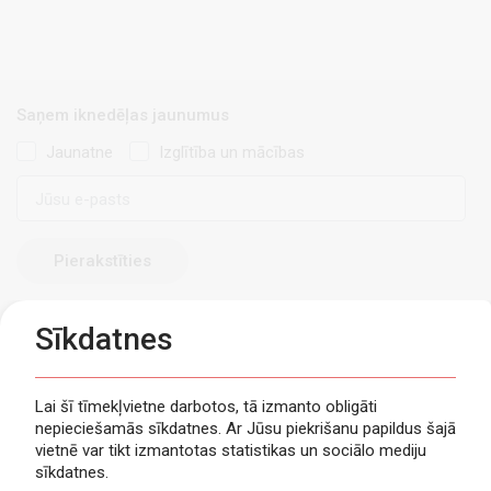
Saņem iknedēļas jaunumus
Jaunatne
Izglītība un mācības
E-
pasts
Sīkdatnes
Lai šī tīmekļvietne darbotos, tā izmanto obligāti
nepieciešamās sīkdatnes. Ar Jūsu piekrišanu papildus šajā
Privātuma politika
vietnē var tikt izmantotas statistikas un sociālo mediju
Piekļūstamība
sīkdatnes.