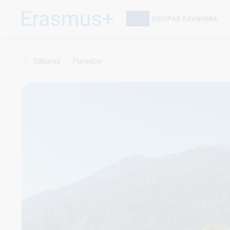
Pārlekt
uz
galveno
saturu
Sākums
Pieredze