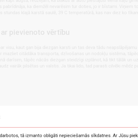
vi kāpt augšā, redzējām, ka blakus ar auto piestājusi viena itāļu ģime
abrīdināja, ka diemžēl nevarēsim tur doties, jo ir bīstami. Viņiem to 
as stundas klajā karstā saulē, 39 C temperatūrā, kas nav diez ko tīkami
ar pievienoto vērtību
par visu, kaut gan bija diezgan karsti un tas deva tādu neapslāpējamu 
r mazliet citādāka transporta, dzīvošanas un nodokļu sistēma, tāpēc tā
ā darīsim, tāpēc nācās diezgan steidzīgi izplānot, kā tikt tālāk un uz
dz vairāk pilsētas un valstis. Ja tikai lido, tad parasti cilvēki mēdz 
s
e darbotos, tā izmanto obligāti nepieciešamās sīkdatnes. Ar Jūsu piek