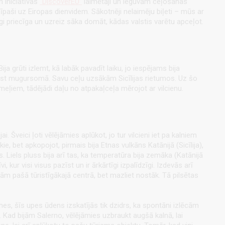
m iniciatīvas
“DiscoverEU”
laimētāji un ieguvām ceļošanas
it īpaši uz Eiropas dienvidem. Sākotnēji nelaimēju biļeti – mūs ar
tīgi priecīga un uzreiz sāka domāt, kādas valstis varētu apceļot.
a grūti izlemt, kā labāk pavadīt laiku, jo iespējams bija
i nest mugursomā. Savu ceļu uzsākām Sicīlijas rietumos. Uz šo
iemeļiem, tādējādi daļu no atpakaļceļa mērojot ar vilcienu.
. Šveici ļoti vēlējāmies aplūkot, jo tur vilcieni iet pa kalniem
kie, bet apkopojot, pirmais bija Etnas vulkāns Katānijā (Sicīlija),
 Liels pluss bija arī tas, ka temperatūra bija zemāka (Katānijā
, kur visi visus pazīst un ir ārkārtīgi izpalīdzīgi. Izdevās arī
jām pašā tūristīgākajā centrā, bet mazliet nostāk. Tā pilsētas
ihes, šīs upes ūdens izskatījās tik dzidrs, ka spontāni izlēcām
. Kad bijām Salerno, vēlējāmies uzbraukt augšā kalnā, lai