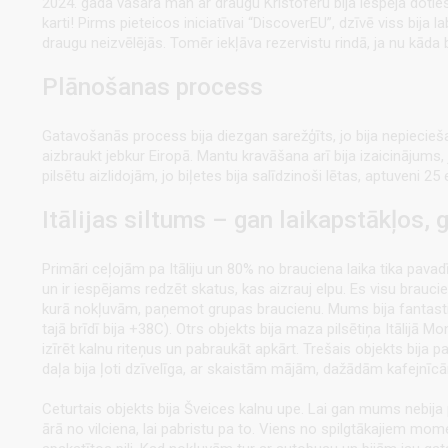
2024. gada vasarā man ar draugu Kristoferu bija iespēja doties 
karti! Pirms pieteicos iniciatīvai “DiscoverEU”, dzīvē viss bija 
draugu neizvēlējās. Tomēr iekļāva rezervistu rindā, ja nu kāda b
Plānošanas process
Gatavošanās process bija diezgan sarežģīts, jo bija nepieciešam
aizbraukt jebkur Eiropā. Mantu kravāšana arī bija izaicinājums
pilsētu aizlidojām, jo biļetes bija salīdzinoši lētas, aptuveni 
Itālijas siltums – gan laikapstākļos, 
Primāri ceļojām pa Itāliju un 80% no brauciena laika tika pavadīt
un ir iespējams redzēt skatus, kas aizrauj elpu. Es visu brauciena 
kurā nokļuvām, paņemot grupas braucienu. Mums bija fantastisks
tajā brīdī bija +38C). Otrs objekts bija maza pilsētiņa Itālijā Mon
izīrēt kalnu riteņus un pabraukāt apkārt. Trešais objekts bija 
daļa bija ļoti dzīvelīga, ar skaistām mājām, dažādām kafejnīc
Ceturtais objekts bija Šveices kalnu upe. Lai gan mums nebija p
ārā no vilciena, lai pabristu pa to. Viens no spilgtākajiem mom