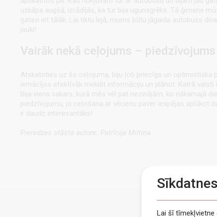
apskatītos pili. Kad nokļuvām tur ar autobusu un bijām jau gata
uzkāpa augšā, izrādījās, ka tur bija ugunsgrēks. Tā ģimene mūs p
gatavi iet tālāk. Lai tiktu lejā, mums būtu jāgaida autobuss div
jauki!
Vairāk nekā ceļojums – piedzīvojums 
Atskatoties uz šo ceļojuma, biju ļoti priecīga un optimistiska 
iemācījos efektīvāk meklēt informāciju un plānot. Katrā valstī i
Bija viens vakars, kurā mēs vēl pat nezinājām, ko nākamajā dien
piedzīvojumu, jo ceļošana ar vilcienu paver iespējas aplūkot dau
ir daudz interesantāks!
Pieredzes stāsta autore: Patrīcija Miltiņa
Sīkdatne
Lai šī tīmekļvietn