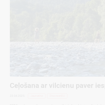
Ceļošana ar vilcienu paver ie
23.04.2025.
Jaunatne
DiscoverEU