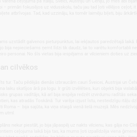
varenā ceļojumā pa Itāliju, Šveici, Austriju un Čehiju, jo mēs abi bijā
labi – primāri fokusējos uz vidusskolu, taču jau tad ļoti vēlējos ceļot, 
iļete atbrīvojas. Tad, kad uzzināju, ka tomēr laimēju biļeti, biju ārkār
s uzstādīt galvenos pieturpunktus, lai iekļautos paredzētajā laikā. Bij
, jo bija nepieciešams ņemt līdzi tik daudz, lai to varētu komfortabl
25 eiro personai. No šīs vietas bija iespējams ar vilcieniem doties uz z
gan cilvēkos
s tur. Taču pēdējās dienās izbraucām cauri Šveicei, Austrijai un Čehijai
laiku skatījos ārā pa logu. Ir grūti izvēlēties, kuri objekti bija vislabā
 grupas vadītājs, kā arī bija iespēja redzēt izvirdumu radītās sekas.
tieri, kas atradās Toskānā. Tur varēja izjust īstu, nesteidzīgu itāļu dzīvi
pati Roma – bija sajūta, ka viņa staigā vienā lielā muzejā. Mēs nedzīvo
ām utml.
lāns nekur piestāt, jo bija jāpaspēj uz nakts vilcienu, kas gāja no Cīr
entiem ceļojuma laikā bija tas, ka mums ļoti izpalīdzēja viena ģimene