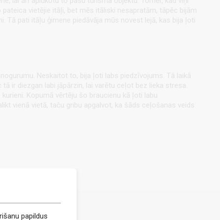
ne, lai arī aplūkotu to pašu tūrisma objektu. Tomēr, kad viņi
pateica vietējie itāļi, bet mēs itāliski nesapratām, tāpēc bijām
. Tā pati itāļu ģimene piedāvāja mūs novest lejā, kas bija ļoti
nogurumu. Neskaitot to, bija ļoti labs piedzīvojums. Tā laikā
 ir diezgan labi jāpārzin, lai varētu ceļot bez lieka stresa.
 kurieni. Kopumā vērtēju šo braucienu kā ļoti labu
palikt vienā vietā, taču gribu apgalvot, ka šāds ceļošanas veids
rišanu papildus