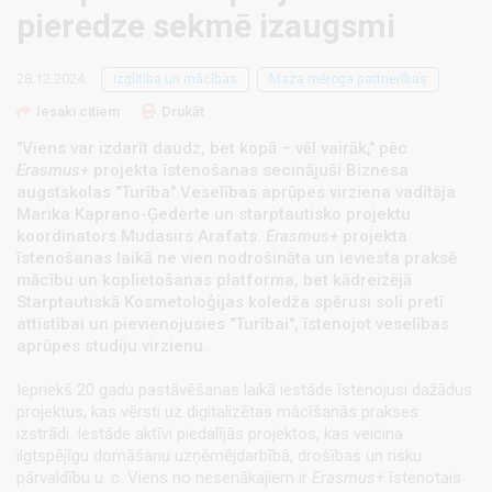
pieredze sekmē izaugsmi
28.12.2024.
Izglītība un mācības
Maza mēroga partnerības
Iesaki citiem
Drukāt
"Viens var izdarīt daudz, bet kopā – vēl vairāk," pēc
Erasmus+
projekta īstenošanas secinājuši Biznesa
augstskolas "Turība" Veselības aprūpes virziena vadītāja
Marika Kaprano-Ģederte un starptautisko projektu
koordinators Mudasirs Arafats.
Erasmus+
projekta
īstenošanas laikā ne vien nodrošināta un ieviesta praksē
mācību un koplietošanas platforma, bet kādreizējā
Starptautiskā Kosmetoloģijas koledža spērusi soli pretī
attīstībai un pievienojusies "Turībai", īstenojot veselības
aprūpes studiju virzienu.
Iepriekš 20 gadu pastāvēšanas laikā iestāde īstenojusi dažādus
projektus, kas vērsti uz digitalizētas mācīšanās prakses
izstrādi. Iestāde aktīvi piedalījās projektos, kas veicina
ilgtspējīgu domāšanu uzņēmējdarbībā, drošības un risku
pārvaldību u. c. Viens no nesenākajiem ir
Erasmus+
īstenotais