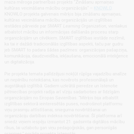
maza mēroga partnerības projekts "Zināšanu apmaiņas
kultūras veicināšana mācību organizācijās" –
KNOWLO
.
KNOWLO projekta galvenais mērķis bija zināšanu apmaiņas,
kultūras veicināšana mācību organizācijās un izglītības
iestādes pārveide par SMART
Learning Organization
, vienlaikus
atbalstot mācību un informācijas dalīšanās procesu starp
organizācijām un cilvēkiem. SMART izglītības iestāde nozīmē,
ka tai ir dažādi tradicionālās izglītības aspekti, taču par gudru
jeb SMART to padara šādas pazīmes: organizācijas pašapziņa,
komunikācija, daudzveidība, iekļaušana, emocionālā inteliģence
un digitalizācija.
Pie projekta temata palīdzējusi nokļūt rūpīga vajadzību analīze
un nepilnību noteikšana, kas novērots profesionālajā un
augstākajā izglītībā. Gadiem uzkrātā pieredze un īstenotie
pētniecības projekti radīja arī vīziju sadarboties ar līdzīgām
organizācijām no Eiropas Savienības. "Mērķis bija atbalstīt
izglītības sektorā ieinteresētās puses, nodrošinot platformu
viņu prasmju attīstīšanai, snieguma novērtēšanai un
organizāciju darbības indeksa novērtēšanai. Šī platforma arī
sniedz viņiem iespēju izmantot 21. gadsimta digitālos mācību
rīkus, lai uzlabotu gan viņu pedagoģiskās, gan personīgās
prasmes," norāda projekta īstenotāji.