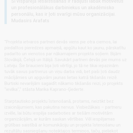
Šī vispārējā iesaistīšanās ir radījusi labāk motivētus
un profesionālākus darbiniekus un akadēmisko
personālu, kas ir ļoti svarīgi mūsu organizācijai.
Mudasirs Arafats
"Projekta ietvaros partneri devās viens pie otra ciemos, lai
piedalītos pieredzes apmaiņā, apgūtu kaut ko jaunu, pārskatītu
padarīto un vienotos par nākamajiem projekta soļiem. Bijām
Slovākijā, Čehijā un Itālijā. Savukārt partneri devās pie mums uz
Latviju. Šie braucieni bija ļoti vērtīgi, jo tā ne tikai iepazinām
tuvāk savus partnerus un viņu darba vidi, bet paši ļoti daudz
mācījāmies un apguvām jaunas lietas katrā tikšanās reizē.
Burtiski nevarējām sagaidīt nākamo tikšanās reizi, jo projekts
"ievilka"," stāsta Marika Kaprano-Ģederte.
Starptautisko projektu īstenošanā, protams, neiztikt bez
izaicinājumiem, kas pakutina nervus. Visbiežākais – partneru
izvēle, lai būtu iespēja sadarboties ar tiešām motivētām
organizācijām, ar kurām saskan vērtības. Vēl iespējamas
grūtības saistībā ar komunikāciju un projekta īstenošanu un
rezultātu sasniegšanu noteiktajos termiņos, taču, pieliekot