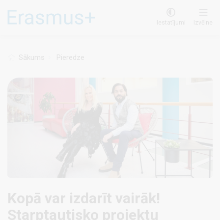
Pārlekt
uz
Iestatījumi
Izvēlne
galveno
saturu
Sākums
Pieredze
Kopā var izdarīt vairāk!
Starptautisko projektu