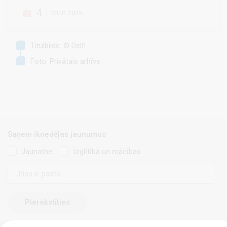
4
30.01.2025.
Titulbilde: © Delfi
Foto: Privātais arhīvs
Saņem iknedēļas jaunumus
Jaunatne
Izglītība un mācības
E-
pasts