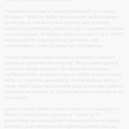
Projekta ietvaros kopā ar partnerorganizācijām no Latvijas,
Slovākijas, Čehijas un Itālijas tika organizēti vairāki pasākumi,
apmācības un atskaites posmi. Projekta laikā izstrādāta
mācību un koplietošanas platforma, kas nu pieejama lietošanai
visiem partneriem. To ikdienas darbā var izmantot, lai ar SMART
rīkkopu palīdzību organizācija var, piemēram, veikt
pašnovērtējumu, veidot pārskatus un citas funkcijas.
Partnerorganizāciju plašā pieredze ar
Erasmus+
projektiem
palīdzējusi sadarbībai ritēt veiksmīgi. "Mūsu projekta galvenā
panākumu atslēga ir partneri. Tās bija līdzīgi domājošas
izglītības iestādes ar vienotu vīziju un vēlmēm kopējo projekta
mērķu un uzdevumu sasniegšanā," norāda Mudasirs Arafats.
Vairāk nekā 2 gadus ilgušā projekta gaitā apzināti pieci galvenie
sasniedzamie rezultāti, un "Turības" pārstāvji ir lepni teikt, ka tie
arī sasniegti.
Izveidots ietvars SMART mācību iestādēm, kas vainagojies ar
KNOWLO ietvara izveidi (tajā iekļauti 7 kritēriji un 19
apakškritēriji, kas nosaka SMART principus mācību iestādēm).
Izstrādāts pašnovērtējuma rīks izglītības iestādēm, kas ļauj