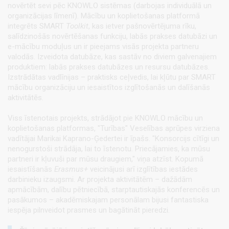
novērtēt sevi pēc KNOWLO sistēmas (darbojas individuālā un
organizācijas līmenī). Mācību un koplietošanas platformā
integrēts SMART
Toolkit
, kas ietver pašnovērtējuma rīku,
salīdzinošās novērtēšanas funkciju, labās prakses datubāzi un
e-mācību moduļus un ir pieejams visās projekta partneru
valodās. Izveidota datubāze, kas sastāv no diviem galvenajiem
produktiem: labās prakses datubāzes un resursu datubāzes.
Izstrādātas vadlīnijas – praktisks ceļvedis, lai kļūtu par SMART
mācību organizāciju un iesaistītos izglītošanās un dalīšanās
aktivitātēs.
Viss īstenotais projekts, strādājot pie KNOWLO mācību un
koplietošanas platformas, "Turības" Veselības aprūpes virziena
vadītājai Marikai Kaprano-Ģedertei ir īpašs. "Konsorcijs cītīgi un
nenogurstoši strādāja, lai to īstenotu. Priecājamies, ka mūsu
partneri ir kļuvuši par mūsu draugiem," viņa atzīst. Kopumā
iesaistīšanās
Erasmus+
veicinājusi arī izglītības iestādes
darbinieku izaugsmi. Ar projekta aktivitātēm – dažādām
apmācībām, dalību pētniecībā, starptautiskajās konferencēs un
pasākumos – akadēmiskajam personālam bijusi fantastiska
iespēja pilnveidot prasmes un bagātināt pieredzi.