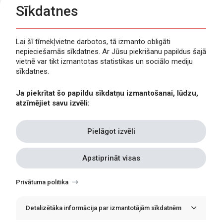
Sīkdatnes
Lai šī tīmekļvietne darbotos, tā izmanto obligāti
nepieciešamās sīkdatnes. Ar Jūsu piekrišanu papildus šajā
Privātuma politika
vietnē var tikt izmantotas statistikas un sociālo mediju
Piekļūstamība
sīkdatnes.
Viegli lasīt
Ja piekrītat šo papildu sīkdatņu izmantošanai, lūdzu,
Lapas karte
atzīmējiet savu izvēli:
Kontakti
Pielāgot izvēli
Apstiprināt visas
Withdraw
consent
Privātuma politika
Detalizētāka informācija par izmantotājām sīkdatnēm