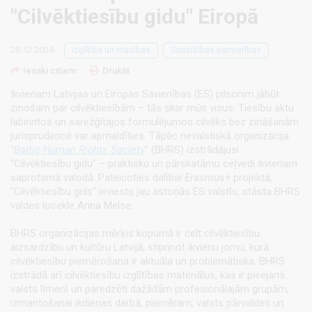
"Cilvēktiesību gidu" Eiropā
28.12.2024.
Izglītība un mācības
Sadarbības partnerības
Iesaki citiem
Drukāt
Ikvienam Latvijas un Eiropas Savienības (ES) pilsonim jābūt
zinošam par cilvēktiesībām – tās skar mūs visus. Tiesību aktu
labirintos un sarežģītajos formulējumos cilvēks bez zināšanām
jurisprudencē var apmaldīties. Tāpēc nevalstiskā organizācija
"
Baltic Human Rights Society
" (BHRS) izstrādājusi
"Cilvēktiesību gidu" – praktisku un pārskatāmu ceļvedi ikvienam
saprotamā valodā. Pateicoties dalībai
Erasmus+
projektā,
"Cilvēktiesību gids" ieviests jau astoņās ES valstīs, stāsta BHRS
valdes locekle Arina Melse.
BHRS organizācijas mērķis kopumā ir celt cilvēktiesību
aizsardzību un kultūru Latvijā, stiprinot ikvienu jomu, kurā
cilvēktiesību piemērošana ir aktuāla un problemātiska. BHRS
izstrādā arī cilvēktiesību izglītības materiālus, kas ir pieejami
valsts līmenī un paredzēti dažādām profesionālajām grupām,
izmantošanai ikdienas darbā, piemēram, valsts pārvaldes un