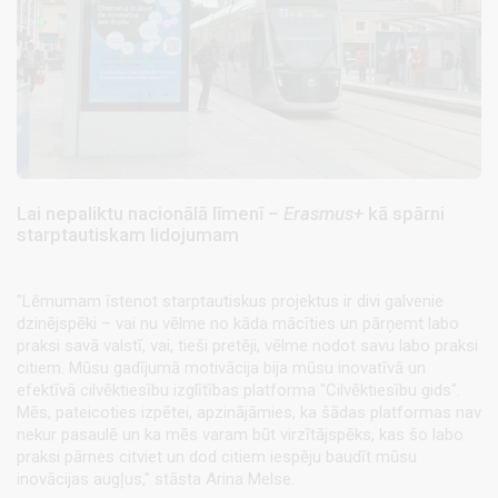
Lai nepaliktu nacionālā līmenī –
Erasmus+
kā spārni
starptautiskam lidojumam
"Lēmumam īstenot starptautiskus projektus ir divi galvenie
dzinējspēki – vai nu vēlme no kāda mācīties un pārņemt labo
praksi savā valstī, vai, tieši pretēji, vēlme nodot savu labo praksi
citiem. Mūsu gadījumā motivācija bija mūsu inovatīvā un
efektīvā cilvēktiesību izglītības platforma "Cilvēktiesību gids".
Mēs, pateicoties izpētei, apzinājāmies, ka šādas platformas nav
nekur pasaulē un ka mēs varam būt virzītājspēks, kas šo labo
praksi pārnes citviet un dod citiem iespēju baudīt mūsu
inovācijas augļus," stāsta Arina Melse.