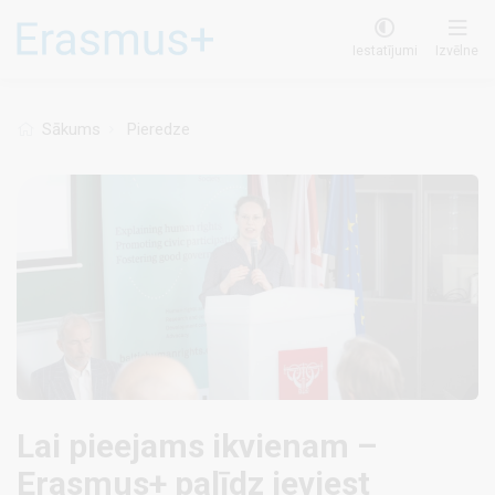
Pārlekt
uz
Iestatījumi
Izvēlne
galveno
saturu
Sākums
Pieredze
Lai pieejams ikvienam –
Erasmus+ palīdz ieviest