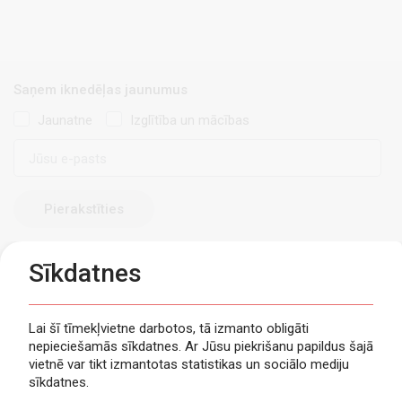
Saņem iknedēļas jaunumus
Jaunatne
Izglītība un mācības
E-
pasts
Sīkdatnes
Lai šī tīmekļvietne darbotos, tā izmanto obligāti
nepieciešamās sīkdatnes. Ar Jūsu piekrišanu papildus šajā
Privātuma politika
vietnē var tikt izmantotas statistikas un sociālo mediju
Piekļūstamība
sīkdatnes.
Viegli lasīt