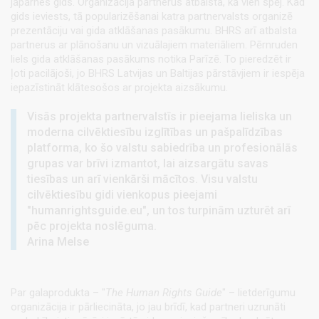
jāpārnes gids. Organizācija partnerus atbalsta, kā vien spēj. Kad
gids ieviests, tā popularizēšanai katra partnervalsts organizē
prezentāciju vai gida atklāšanas pasākumu. BHRS arī atbalsta
partnerus ar plānošanu un vizuālajiem materiāliem. Pērnruden
liels gida atklāšanas pasākums notika Parīzē. To pieredzēt ir
ļoti pacilājoši, jo BHRS Latvijas un Baltijas pārstāvjiem ir iespēja
iepazīstināt klātesošos ar projekta aizsākumu.
Visās projekta partnervalstīs ir pieejama lieliska un
moderna cilvēktiesību izglītības un pašpalīdzības
platforma, ko šo valstu sabiedrība un profesionālās
grupas var brīvi izmantot, lai aizsargātu savas
tiesības un arī vienkārši mācītos. Visu valstu
cilvēktiesību gidi vienkopus pieejami
"humanrightsguide.eu", un tos turpinām uzturēt arī
pēc projekta noslēguma.
Arina Melse
Par galaprodukta – "
The Human Rights Guide
" – lietderīgumu
organizācija ir pārliecināta, jo jau brīdī, kad partneri uzrunāti