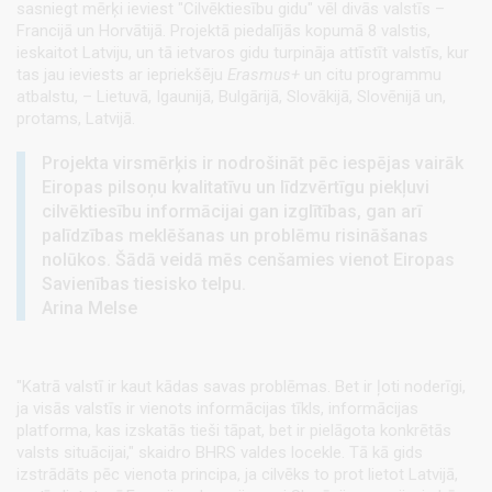
sasniegt mērķi ieviest "Cilvēktiesību gidu" vēl divās valstīs –
Francijā un Horvātijā. Projektā piedalījās kopumā 8 valstis,
ieskaitot Latviju, un tā ietvaros gidu turpināja attīstīt valstīs, kur
tas jau ieviests ar iepriekšēju
Erasmus+
un citu programmu
atbalstu, – Lietuvā, Igaunijā, Bulgārijā, Slovākijā, Slovēnijā un,
protams, Latvijā.
Projekta virsmērķis ir nodrošināt pēc iespējas vairāk
Eiropas pilsoņu kvalitatīvu un līdzvērtīgu piekļuvi
cilvēktiesību informācijai gan izglītības, gan arī
palīdzības meklēšanas un problēmu risināšanas
nolūkos. Šādā veidā mēs cenšamies vienot Eiropas
Savienības tiesisko telpu.
Arina Melse
"Katrā valstī ir kaut kādas savas problēmas. Bet ir ļoti noderīgi,
ja visās valstīs ir vienots informācijas tīkls, informācijas
platforma, kas izskatās tieši tāpat, bet ir pielāgota konkrētās
valsts situācijai," skaidro BHRS valdes locekle. Tā kā gids
izstrādāts pēc vienota principa, ja cilvēks to prot lietot Latvijā,