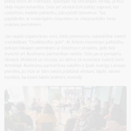
pratīs lietot arī Francijas, Igaunijas vai Slovēnijas versiju, ja būs
tāda nepieciešamība. Gids arī vienkāršoti palīdz saprast, kur
sūdzēties, meklēt palīdzību, pārsūdzēt lēmumus. Tas
papildināts ar noderīgiem resursiem un starptautisko tiesu
prakses piemēriem.
Jau tagad organizācija redz, kādu pienesumu sabiedrībai sniedz
izstrādātais "Cilvēktiesību gids". Ar Ārlietu ministrijas palīdzību,
sekojot labajam piemēram ar
Erasmus+
projektu, gids tiek
ieviests arī Austrumu partnerības valstīs. Gids jau ir pieejams
Ukrainā, Moldovā un Gruzijā, un aktīva tā ieviešana šobrīd norit
Armēnijā. Austrumu partnerības valstīm ir īpaši svarīgs Latvijas
piemērs, jo mūs ar tām saista politiskā vēsture, tāpēc varam
lepoties, ka esam labās prakses ieviesēji.