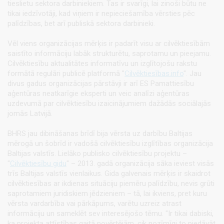
tieslietu sektora darbiniekiem. Tas ir svarīgi, lai zinoši būtu ne
tikai iedzīvotāji, kad viņiem ir nepieciešamība vērsties pēc
palīdzības, bet arī publiskā sektora darbinieki.
Vēl viens organizācijas mērķis ir padarīt visu ar cilvēktiesībām
saistīto informāciju labāk strukturētu, saprotamu un pieejamu.
Cilvēktiesību aktualitātes informatīvu un izglītojošu rakstu
formātā regulāri publicē platformā "
Cilvēktiesības.info
". Jau
divus gadus organizācijas pārstāvji ir arī ES Pamattiesību
aģentūras neatkarīgie eksperti un veic analīzi aģentūras
uzdevumā par cilvēktiesību izaicinājumiem dažādās sociālajās
jomās Latvijā.
BHRS jau dibināšanas brīdī bija vērsta uz darbību Baltijas
mērogā un šobrīd ir vadošā cilvēktiesību izglītības organizācija
Baltijas valstīs. Lielāko publisko cilvēktiesību projektu –
"
Cilvēktiesību gidu
" – 2013. gadā organizācija sāka ieviest visās
trīs Baltijas valstīs vienlaikus. Gida galvenais mērķis ir skaidrot
cilvēktiesības ar ikdienas situāciju piemēru palīdzību, nevis grūti
saprotamiem juridiskiem jēdzieniem – tā, lai ikviens, pret kuru
vērsta vardarbība vai pārkāpums, varētu uzreiz atrast
informāciju un sameklēt sev interesējošo tēmu. "Ir tikai dabiski,
ka projekta attīstības gaitā novērtējām, cik nozīmīgi to piedāvāt