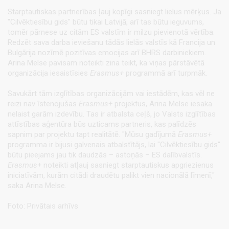
Starptautiskas partnerības ļauj kopīgi sasniegt lielus mērķus. Ja
"Cilvēktiesību gids" būtu tikai Latvijā, arī tas būtu ieguvums,
tomēr pārnese uz citām ES valstīm ir milzu pievienotā vērtība.
Redzēt sava darba ieviešanu tādās lielās valstīs kā Francija un
Bulgārija nozīmē pozitīvas emocijas arī BHRS darbiniekiem.
Arina Melse pavisam noteikti zina teikt, ka viņas pārstāvētā
organizācija iesaistīsies
Erasmus+
programmā arī turpmāk.
Savukārt tām izglītības organizācijām vai iestādēm, kas vēl ne
reizi nav īstenojušas
Erasmus+
projektus, Arina Melse iesaka
nelaist garām izdevību. Tas ir atbalsta ceļš, jo Valsts izglītības
attīstības aģentūra būs uzticams partneris, kas palīdzēs
sapnim par projektu tapt realitātē. "Mūsu gadījumā
Erasmus+
programma ir bijusi galvenais atbalstītājs, lai "Cilvēktiesību gids"
būtu pieejams jau tik daudzās – astoņās – ES dalībvalstīs.
Erasmus+
noteikti atļauj sasniegt starptautiskus apgriezienus
iniciatīvām, kurām citādi draudētu palikt vien nacionālā līmenī,"
saka Arina Melse.
Foto: Privātais arhīvs