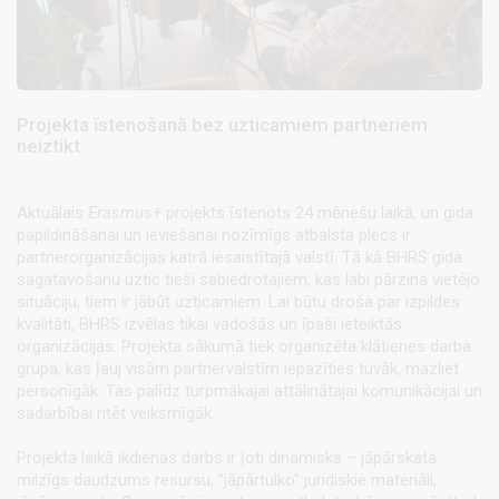
Projekta īstenošanā bez uzticamiem partneriem
neiztikt
Aktuālais
Erasmus+
projekts īstenots 24 mēnešu laikā, un gida
papildināšanai un ieviešanai nozīmīgs atbalsta plecs ir
partnerorganizācijas katrā iesaistītajā valstī. Tā kā BHRS gida
sagatavošanu uztic tieši sabiedrotajiem, kas labi pārzina vietējo
situāciju, tiem ir jābūt uzticamiem. Lai būtu droša par izpildes
kvalitāti, BHRS izvēlas tikai vadošās un īpaši ieteiktās
organizācijas. Projekta sākumā tiek organizēta klātienes darba
grupa, kas ļauj visām partnervalstīm iepazīties tuvāk, mazliet
personīgāk. Tas palīdz turpmākajai attālinātajai komunikācijai un
sadarbībai ritēt veiksmīgāk.
Projekta laikā ikdienas darbs ir ļoti dinamisks – jāpārskata
milzīgs daudzums resursu, "jāpārtulko" juridiskie materiāli,