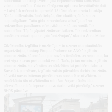
sadarbībai, tie rūpīgi izvērtē gida nepieciešamību konkrētas
valsts sabiedrībai. Gida nozīmīgumu apliecina kvantitatīvie dati
– Latvijā ik mēnesi to apmeklē 15 tūkstoši interneta lietotāju.
"Citās dalībvalstīs, īpaši lielajās, šim skaitlim jābūt krietni
iespaidīgākam. Taču gida izmantošana atkarīga arī no
redzamības pasākumu efektivitātes – kā tas nonāk līdz
sabiedrībai. Tāpēc jāpaiet zināmam laikam, līdz redzamības
pasākumi iedarbojas un gids "iedzīvojas"," skaidro Arina Melse.
Cilvēktiesību izglītība ir nozīmīga – to uzsver starptautiskās
organizācijas, tostarp Eiropas Padome un ANO. "Izglītots
pilsonis zinās, kā iestāties par savām tiesībām, un nepieļaus, ka
pret viņu izturas prettiesiskā veidā. Taču, ja tas noticis, izglītots
pilsonis zinās, kur vērsties un sūdzēties, lai problēmu labotu.
Savukārt, piemēram, izglītots valsts pārvaldes darbinieks zinās,
kā veikt savus ikdienas pienākumus saskarē ar cilvēkiem, lai
nepārkāptu šīs cilvēktiesību robežas. Viņam rūpēs laba
pārvaldība un būs lepnums savu darbu veikt pienācīgi," uzsver
BHRS pārstāve.